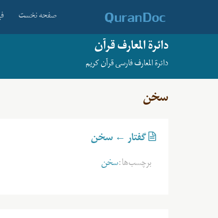
صفحه نخست
فه
دائرة المعارف قرآن
دائرة المعارف فارسی قرآن کریم
سخن
گفتار ← سخن
برچسب‌ها:
سخن