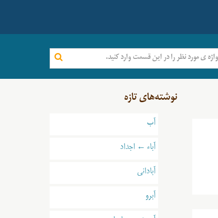
نوشته‌های تازه
آب
آباء ← اجداد
آبادانی
آبرو