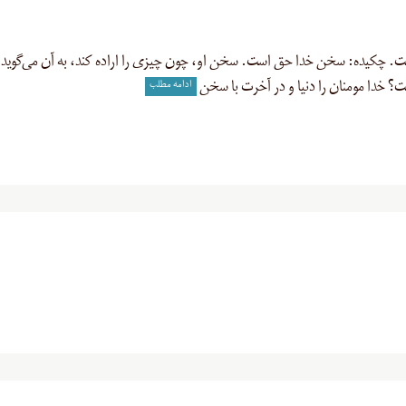
 مفهوم از مادّه «ق و ل» ۹۸ بار آمده است. چکیده: سخن خدا حق است. سخن او، چون چیزی را اراده کند، به آن می‌گو
ادامه مطلب
 خدا مومنان را دنیا و در آخرت با سخن