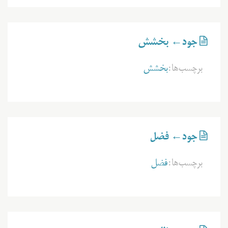
جود← بخشش
برچسب‌ها:
بخشش
جود← فضل
برچسب‌ها:
فضل