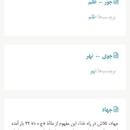
جور← ظلم
برچسب‌ها:
ظلم
جوی ← نهر
برچسب‌ها:
نهر
جهاد
جهاد، تلاش در راه خدا، این مفهوم از مادّۀ «ج ه د» ۳۲ بار آمده