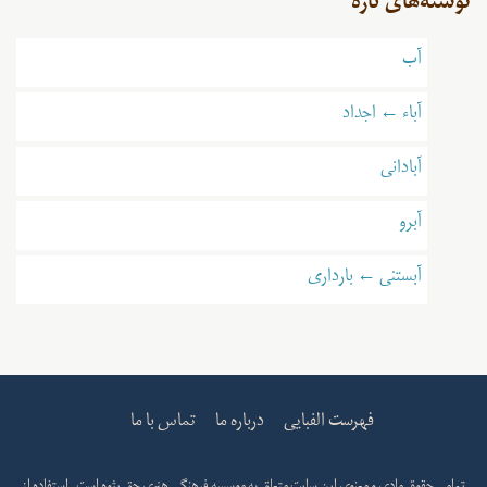
نوشته‌های تازه
آب
آباء ← اجداد
آبادانی
آبرو
آبستنی ← بارداری
فهرست الفبایی
درباره ما
تماس با ما