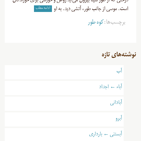
درختی که از طور سینا بیرون می‌آید روغن و خورشی برای خورندگان
ادامه مطلب
است. موسی از جانب طور، آتشی دید. به او
برچسب‌ها:
کوه طور
نوشته‌های تازه
آب
آباء ← اجداد
آبادانی
آبرو
آبستنی ← بارداری