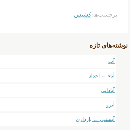
برچسب‌ها:
کشیش
نوشته‌های تازه
آب
آباء ← اجداد
آبادانی
آبرو
آبستنی ← بارداری