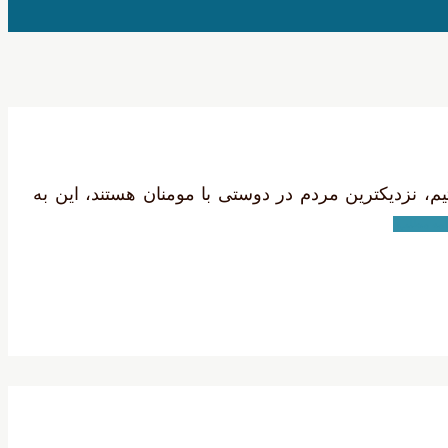
 که گفتند: ما مسیحی هستیم، نزدیکترین مردم در دوستى با مومنان هستند، این به
امه مطلب