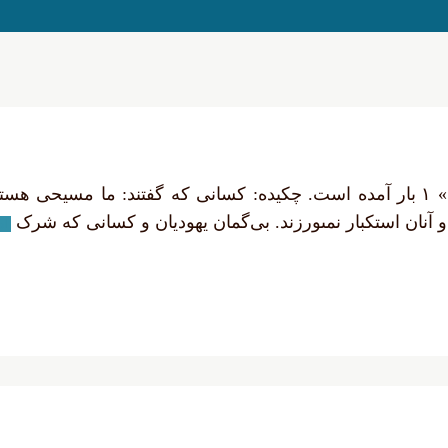
کشیش: عالمان مسیحی، این مفهوم با واژه «قسّیسین» ۱ بار آمده است. چکیده: کسانى
آنان استکبار نمى‏ورزند. بی‌گمان یهودیان و کسانى که شرک
اد