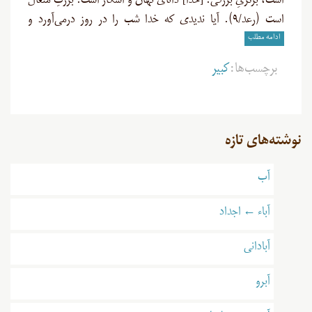
است، برتریِ بزرگی. [خدا] دانای نهان و آشکار است. بزرگِ متعال
است (رعد/۹). آیا ندیدی که خدا شب را در روز درمی‌آورد و
ادامه مطلب
برچسب‌ها:
کبیر
نوشته‌های تازه
آب
آباء ← اجداد
آبادانی
آبرو