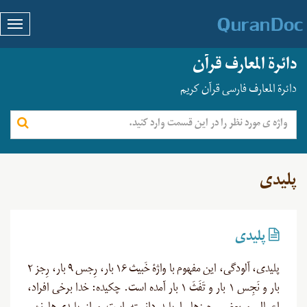
دائرة المعارف قرآن
دائرة المعارف فارسی قرآن کریم
پلیدی
پلیدی
پلیدی، آلودگی، این مفهوم با واژۀ خَبیث ۱۶ بار، رِجس ۹ بار، رِجز ۲
بار و نَجِس ۱ بار و تَفَثَ ۱ بار آمده است. چکیده: خدا برخی افراد،