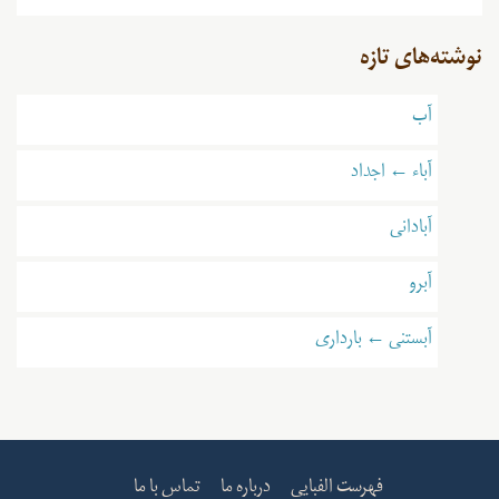
نوشته‌های تازه
آب
آباء ← اجداد
آبادانی
آبرو
آبستنی ← بارداری
فهرست الفبایی
درباره ما
تماس با ما