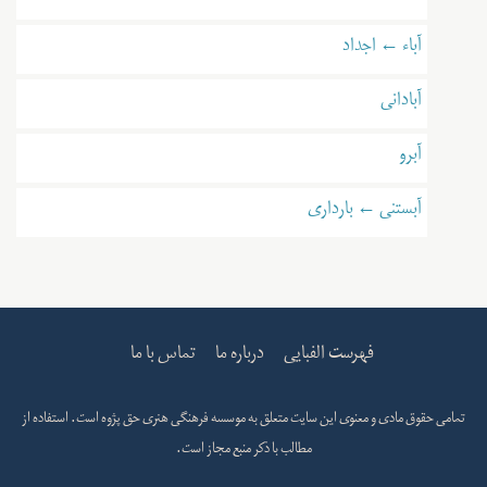
آباء ← اجداد
آبادانی
آبرو
آبستنی ← بارداری
فهرست الفبایی
درباره ما
تماس با ما
تمامی حقوق مادی و معنوی این سایت متعلق به
موسسه فرهنگی هنری حق پژوه
است. استفاده از
مطالب با ذکر منبع مجاز است.