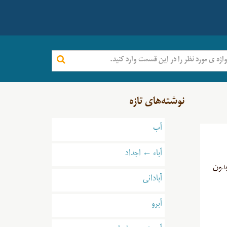
نوشته‌های تازه
آب
آباء ← اجداد
است. بدون
آبادانی
آبرو