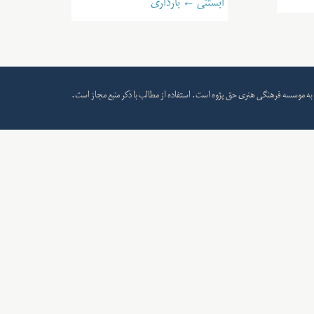
آبستنی ← بارداری
به
موسسه فرهنگی هنری حق پژوه
است. استفاده از مطالب با ذکر منبع مجاز است.