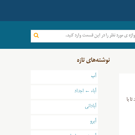
نوشته‌های تازه
آب
آباء ← اجداد
د تا با
آبادانی
آبرو