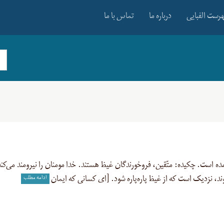
رست الفبایی
درباره ما
تماس با ما
 شدید، این مفهوم از مادّه «غ ی ظ» ۱۱ بار آمده است. چکیده: متّقین، فروخورندگان غیظ هستند. خدا مومنان را نیرومند می‌کن
ادامه مطلب
شوند، نزدیک است که از غیظ پاره‌پاره شود. [ای کسانی که ایمان