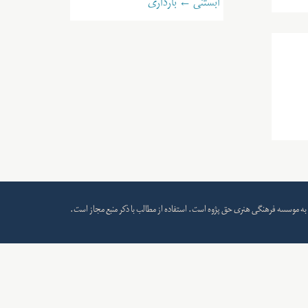
آبستنی ← بارداری
به
موسسه فرهنگی هنری حق پژوه
است. استفاده از مطالب با ذکر منبع مجاز است.