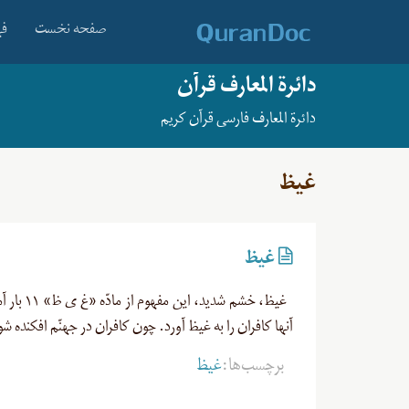
صفحه نخست
فه
دائرة المعارف قرآن
دائرة المعارف فارسی قرآن کریم
غیظ
غیظ
غیظ، خشم
آنها کافران را به غیظ آورد. چون کافران در جهنّم افکنده 
برچسب‌ها:
غیظ