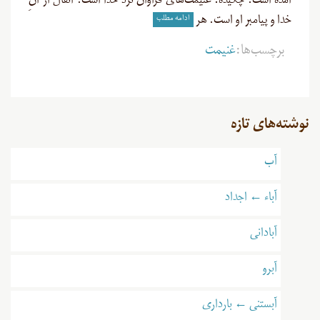
آمده است. چکیده: غنیمت‌های فراوان نزد خدا است. انفال از آنِ
ادامه مطلب
خدا و پیامبر او است. هر
برچسب‌ها:
غنيمت
نوشته‌های تازه
آب
آباء ← اجداد
آبادانی
آبرو
آبستنی ← بارداری