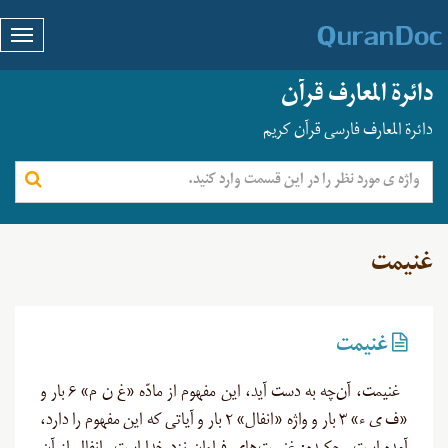
دائرة المعارف قرآن
دائرة المعارف فارسی قرآن کریم
غنيمت
غنيمت
غنیمت، آن‌چه به دست آید، این مفهوم از مادّه «غ ن م» ۶ بار و
«ف ی ء» ۳ بار و واژه «انفال» ۲ بار و آیاتی که این مفهوم را دارد،