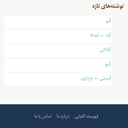
نوشته‌های تازه
آب
آباء ← اجداد
آبادانی
آبرو
آبستنی ← بارداری
فهرست الفبایی
درباره ما
تماس با ما