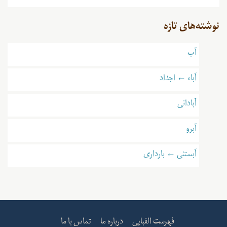
نوشته‌های تازه
آب
آباء ← اجداد
آبادانی
آبرو
آبستنی ← بارداری
فهرست الفبایی
درباره ما
تماس با ما