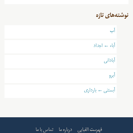
نوشته‌های تازه
آب
آباء ← اجداد
آبادانی
آبرو
آبستنی ← بارداری
فهرست الفبایی
درباره ما
تماس با ما