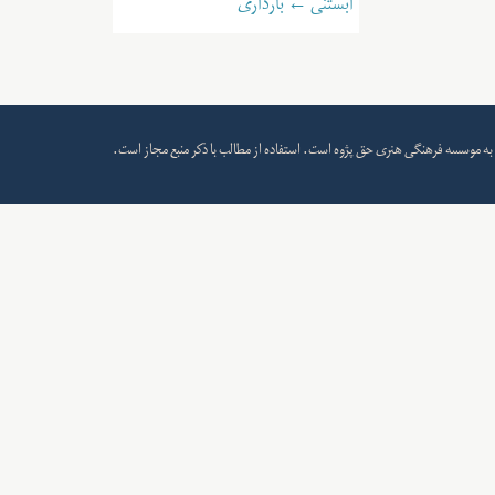
آبستنی ← بارداری
به
موسسه فرهنگی هنری حق پژوه
است. استفاده از مطالب با ذکر منبع مجاز است.