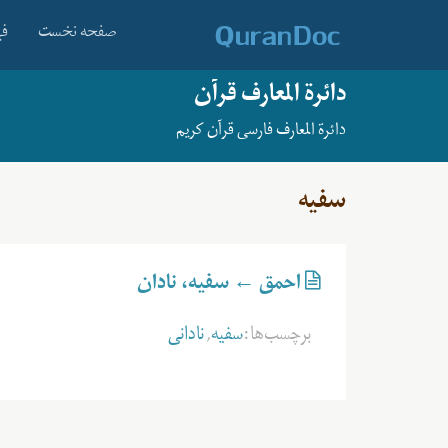
صفحه نخست
فه
دائرة المعارف قرآن
دائرة المعارف فارسی قرآن کریم
سفيه
احمق ← سفيه، نادان
برچسب‌ها:
سفيه
,
نادانی