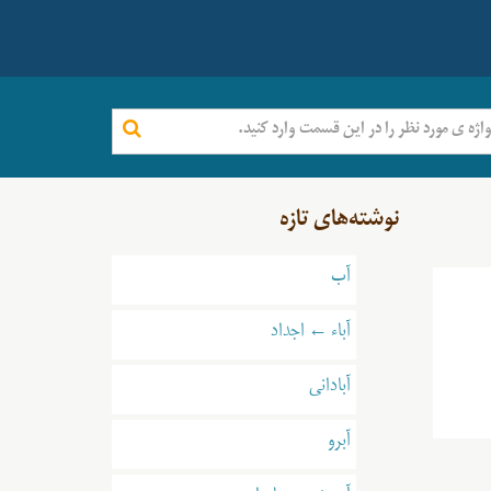
نوشته‌های تازه
آب
آباء ← اجداد
آبادانی
آبرو