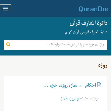
دائرة المعارف قرآن
دائرة المعارف فارسی قرآن کریم
روزه
احکام ← نماز، روزه، حج، …
برچسب‌ها:
حج
,
روزه
,
نماز