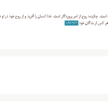
هی، این مفهوم از مادّه «ر و ح» ۲۱ بار آمده است. چکیده: روح از امر پروردگار است. خدا انسان را آفرید و از روح خود در ا
ادامه مطلب
ر هر کس از بندگان خود