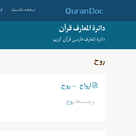
صفحه نخست
فه
دائرة المعارف قرآن
دائرة المعارف فارسی قرآن کریم
روح
ارواح ← روح
برچسب‌ها:
روح