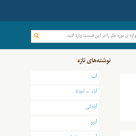
نوشته‌های تازه
آب
آباء ← اجداد
آبادانی
آبرو