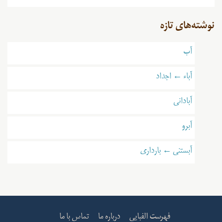
نوشته‌های تازه
آب
آباء ← اجداد
آبادانی
آبرو
آبستنی ← بارداری
فهرست الفبایی
درباره ما
تماس با ما