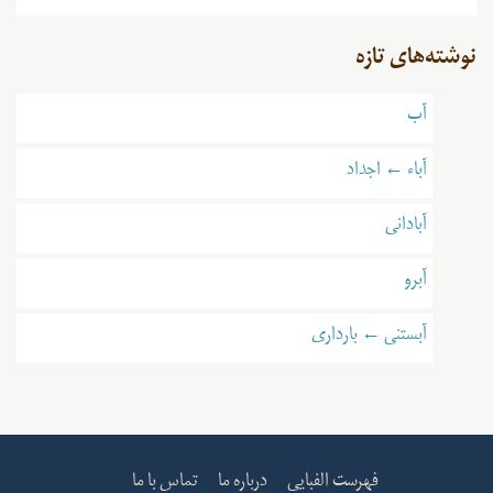
نوشته‌های تازه
آب
آباء ← اجداد
آبادانی
آبرو
آبستنی ← بارداری
فهرست الفبایی
درباره ما
تماس با ما