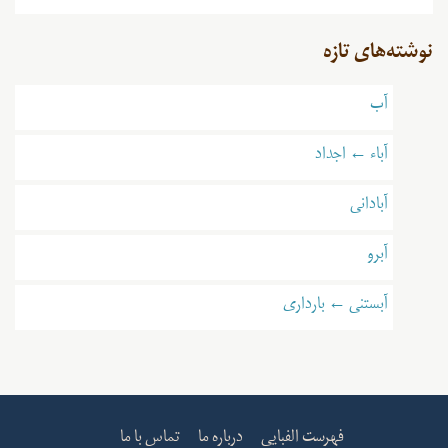
نوشته‌های تازه
آب
آباء ← اجداد
آبادانی
آبرو
آبستنی ← بارداری
فهرست الفبایی
درباره ما
تماس با ما