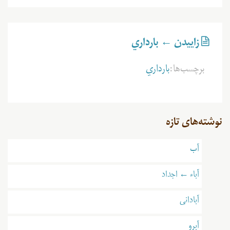
زاييدن ← بارداري
برچسب‌ها:
بارداري
نوشته‌های تازه
آب
آباء ← اجداد
آبادانی
آبرو