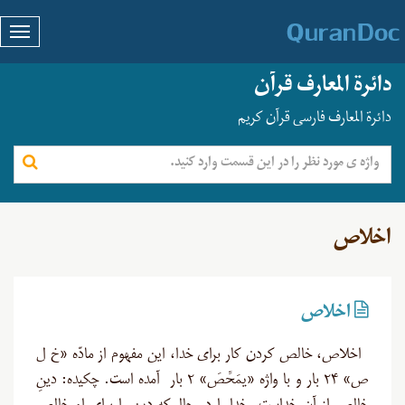
دائرة المعارف قرآن
دائرة المعارف فارسی قرآن کریم
اخلاص
اخلاص
اخلاص، خالص کردن کار برای خدا، این مفهوم از مادّه «خ ل
ص» ۲۴ بار و با واژه «یمَحِّصَ» ۲ بار آمده است. چکیده: دینِ