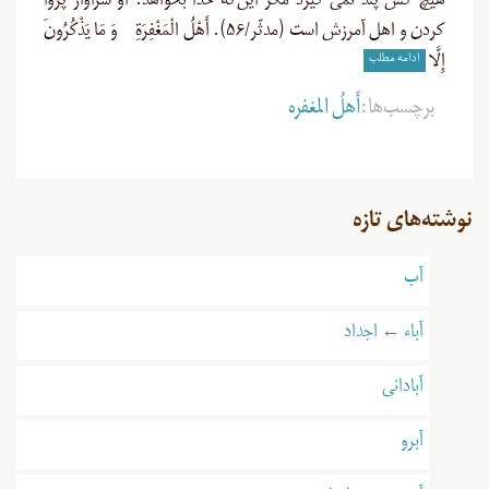
هیچ کس پند نمى‏ گیرد مگر این‌که خدا بخواهد. او سزاوار پروا
کردن و اهل آمرزش است (مدثّر/۵۶). أَهْلُ الْمَغْفِرَةِ وَ مَا يَذْكُرُونَ
ادامه مطلب
إِلَّا
برچسب‌ها:
أَهلُ المغفره
نوشته‌های تازه
آب
آباء ← اجداد
آبادانی
آبرو