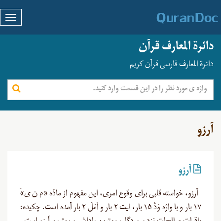
دائرة المعارف قرآن
دائرة المعارف فارسی قرآن کریم
آرزو
آرزو
آرزو، خواسته قلبی برای وقوع امری، این مفهوم از مادّه «م ن ی»َ
۱۷ بار و با واژه وَدَّ ۱۵ بار، لیت ۲ بار و اَمَلَ ۲ بار آمده‌ است. چکیده: