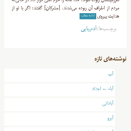
سرزمینشان ربوده شوند. خدا مکّه را حرم امنی قرار داد در حالی‌که
مردم از اطراف آن ربوده می‌شدند. [مشرکان] گفتند: اگر با تو از
ادامه مطلب
هدایت پیروى
برچسب‌ها:
آدم‌ربایی
نوشته‌های تازه
آب
آباء ← اجداد
آبادانی
آبرو