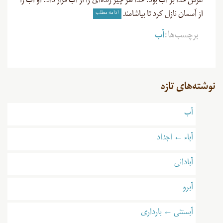
عرش خدا بر آب بود. خدا هر چیز زنده‌ای را از آب قرار داد. او آب را
ادامه مطلب
از آسمان نازل کرد تا بیاشامند
برچسب‌ها:
آب
نوشته‌های تازه
آب
آباء ← اجداد
آبادانی
آبرو
آبستنی ← بارداری