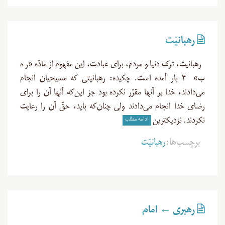
رهبانیّت
رهبانیت، ترک دنیا و مردم، برای عبادت، این مفهوم از مادّه «ر ه
ب» ۴ بار آمده است. چکیده: رهبانیتی که مسیحیان انجام
می‌دادند، خدا بر آنها مقرّر نکرده بود جز این‌که آنها آن را برای
رضای خدا انجام می‌دادند ولی چنان‌که باید، حقّ آن را رعایت
ادامه مطلب
نکردند. نزدیکترین
برچسب‌ها:
رهبانیّت
رهبری ← امام