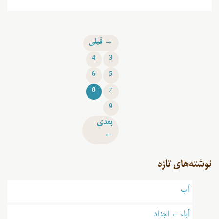
→ قبلی
4
3
6
5
8
7
9
بعدی
←
نوشته‌های تازه
آب
آباء ← اجداد