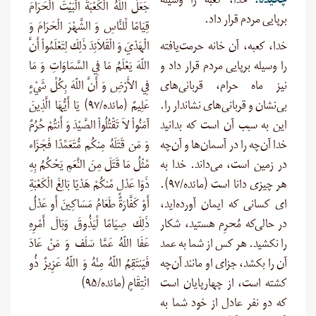
چکیده:
خدا، کعبه را وسیله
جَعَلَ اللّهُ الْكَعْبَةَ الْبَيْتَ الْحَرَامَ
برپایی مردم قرار داد.
قِيَامًا لِّلنَّاسِ وَ الشَّهْرَ الْحَرَامَ وَ
خدا، کعبه، آن خانه حرمت‌یافته
الْهَدْيَ وَ الْقَلاَئِدَ ذَلِكَ لِتَعْلَمُواْ أَنَّ
را وسیله برپایی مردم قرار داد و
اللّهَ يَعْلَمُ مَا فِي السَّمَاوَاتِ وَ مَا
نیز ماه حرام، قربانی‌های
فِي الأَرْضِ وَ أَنَّ اللّهَ بِكُلِّ شَيْءٍ
بی‌نشان و قربانی‌های نشاندار را.
عَلِيمٌ (مائده/۹۷) يَا أَيُّهَا الَّذِينَ
این به سبب آن است که بدانید
آمَنُواْ لاَ تَقْتُلُواْ الصَّيْدَ وَ أَنتُمْ حُرُمٌ
خدا آن‌چه را در آسمان‌ها و آن‌چه
وَ مَن قَتَلَهُ مِنكُم مُّتَعَمِّدًا فَجَزَاء
در زمین است، می‌داند. خدا به
مِّثْلُ مَا قَتَلَ مِنَ النَّعَمِ يَحْكُمُ بِهِ
هر چیزی دانا است (مائده/۹۷).
ذَوَا عَدْلٍ مِّنكُمْ هَدْيًا بَالِغَ الْكَعْبَةِ
ای کسانی که ایمان آورده‌اید،
أَوْ كَفَّارَةٌ طَعَامُ مَسَاكِينَ أَو عَدْلُ
در حالی‌که مُحرِم هستید، شکار
ذَلِكَ صِيَامًا لِّيَذُوقَ وَبَالَ أَمْرِهِ
را نکشید. هر کس از شما به عمد
عَفَا اللّهُ عَمَّا سَلَف وَ مَنْ عَادَ
آن را بکشد، جزای او مانند آن‌چه
فَيَنتَقِمُ اللّهُ مِنْهُ وَ اللّهُ عَزِيزٌ ذُو
کشته است، از چهارپایان است
انْتِقَامٍ (مائده/۹۵)
که دو نفر عادل از خود شما به