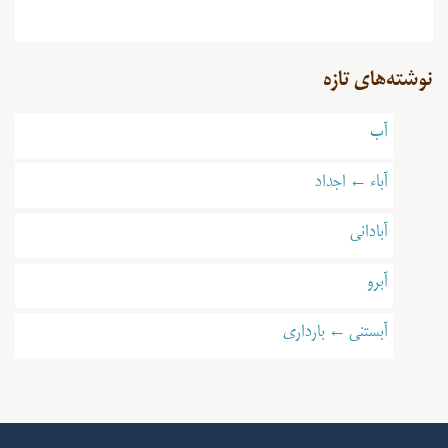
نوشته‌های تازه
آب
آباء ← اجداد
آبادانی
آبرو
آبستنی ← بارداری