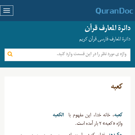
دائرة المعارف قرآن
دائرة المعارف فارسی قرآن کریم
کعبه
کعبه
، خانه خدا، این مفهوم با
الکعبه
واژه «کعبه» ۲ بار آمده است.