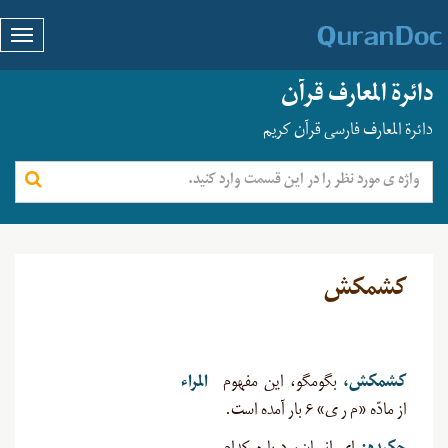
دائرة المعارف قرآن
دائرة المعارف فارسی قرآن کریم
کشمکش
کشمکش،
بگومگو، این مفهوم
المراء
از مادّه «م ر ی» ۶ بار آمده است.