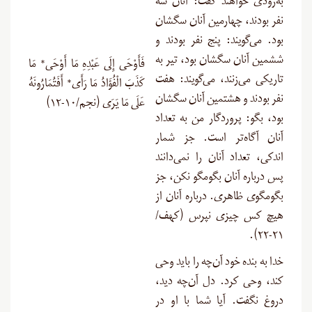
به‌زودی خواهند گفت: آنان سه
نفر بودند، چهارمین آنان سگشان
بود. می‌گویند: پنج نفر بودند و
ششمین آنان سگشان بود، تیر به
فَأَوْحَى إِلَى عَبْدِهِ مَا أَوْحَى* مَا
تاریکی می‌زنند، می‌گویند: هفت
كَذَبَ الْفُؤَادُ مَا رَأَى* أَفَتُمَارُونَهُ
نفر بودند و هشتمین آنان سگشان
عَلَى مَا يَرَى (نجم/۱۰-۱۲)
بود، بگو: پروردگار من به تعداد
آنان آگاه‌تر است. جز شمار
اندکی، تعداد آنان را نمی‌دانند
پس درباره آنان بگومگو نکن، جز
بگومگوی ظاهری. درباره آنان از
هیچ کس چیزی نپرس (کهف/
۲۱-۲۲).
خدا به بنده خود آن‌چه را باید وحی
کند، وحی کرد. دل آن‌چه دید،
دروغ نگفت. آیا شما با او در