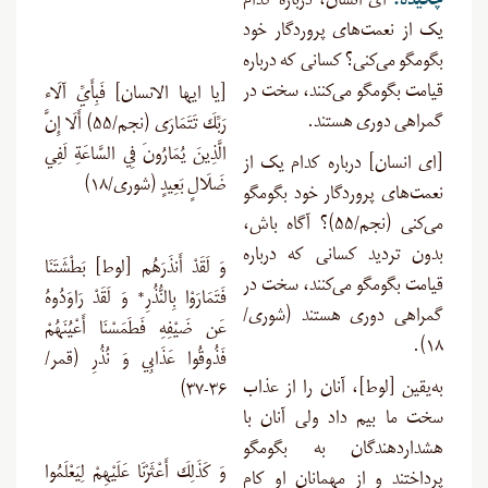
چکیده:
ای انسان، درباره کدام
یک از نعمت‌های پروردگار خود
بگومگو می‌کنی؟ کسانی که درباره
قیامت بگو‌مگو می‌کنند، سخت در
[یا ایها الانسان] فَبِأَيِّ آلَاء
گمراهی دوری هستند.
رَبِّكَ تَتَمَارَى (نجم/۵۵) أَلَا إِنَّ
الَّذِينَ يُمَارُونَ فِي السَّاعَةِ لَفِي
[ای انسان] درباره کدام یک از
ضَلَالٍ بَعِيدٍ (شوری/۱۸)
نعمت‌های پروردگار خود بگومگو
می‌کنی (نجم/۵۵)؟ آگاه باش،
بدون تردید کسانی که درباره
وَ لَقَدْ أَنذَرَهُم [لوط] بَطْشَتَنَا
قیامت بگومگو می‌کنند، سخت در
فَتَمَارَوْا بِالنُّذُرِ* وَ لَقَدْ رَاوَدُوهُ
گمراهی دوری هستند (شوری/
عَن ضَيْفِهِ فَطَمَسْنَا أَعْيُنَهُمْ
۱۸).
فَذُوقُوا عَذَابِي وَ نُذُرِ (قمر/
به‌یقین [لوط]، آنان را از عذاب
۳۶-۳۷)
سخت ما بیم داد ولی آنان با
هشداردهندگان به بگو‌مگو
وَ كَذَلِكَ أَعْثَرْنَا عَلَيْهِمْ لِيَعْلَمُوا
پرداختند و از مهمانان او کام