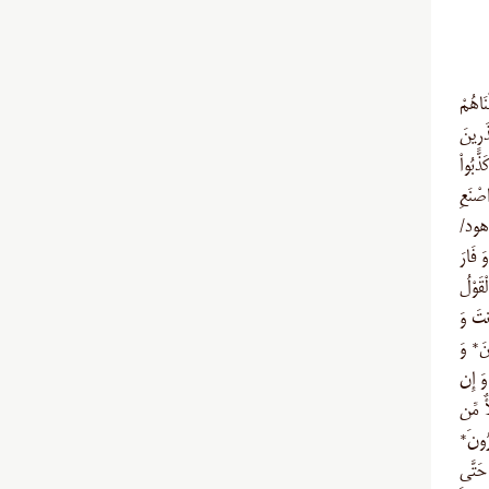
نَاهُمْ
ذَرِينَ
ذَّبُواْ
حٍ … وَ اصْنَعِ
َ (هود/
وَ فَارَ
ْقَوْلُ
َنتَ وَ
ينَ* وَ
 وَ إِن
 مَلأٌ مِّن
رُونَ*
حَتَّى