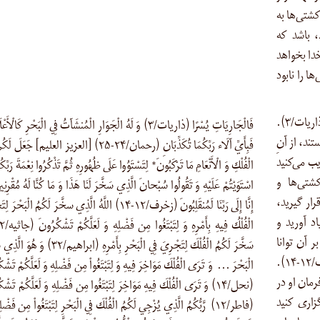
کشتی‌ها به
، باشد که
دا بخواهد
ا را نابود
سوگند به کشتی‌های روان که به آسانی [روان هستند] (ذاریات/۳).
فَالْجَارِيَاتِ يُسْرًا (ذاریات/۳) وَ لَهُ الْجَوَارِ الْمُنشَآتُ فِي الْبَحْرِ كَالْ
تند، از آنِ
فَبِأَيِّ آلَاء رَبِّكُمَا تُكَذِّبَانِ (رحمان/۲۴-۲۵) [العزیز العلیم] جَعَ
ب می‌کنید
الْفُلْكِ وَ الْأَنْعَامِ مَا تَرْكَبُونَ* لِتَسْتَوُوا عَلَى ظُهُورِهِ ثُمَّ تَذْكُرُوا نِعْمَةَ رَبِّكُم
ز کشتی‌ها و
اسْتَوَيْتُمْ عَلَيْهِ وَ تَقُولُوا سُبْحانَ الَّذِي سَخَّرَ لَنَا هَذَا وَ مَا كُنَّا لَهُ مُقْرِنِ
رار گیرید،
إِنَّا إِلَى رَبِّنَا لَمُنقَلِبُونَ (زخرف/۱۲-۱۴) اللَّهُ الَّذِي سخَّرَ لَكُمُ الْبَحْ
اد آورید و
ر آن توانا
سَخَّرَ لَكُمُ الْفُلْكَ لِتَجْرِيَ فِي الْبَحْرِ بِأَمْرِهِ (ابراهيم/۲
نبودیم. به‌راستی به سوی پروردگارمان برمی‌گردیم (زخرف/۱۲-۱۴).
الْبَحْرَ … وَ تَرَى الْفُلْكَ مَوَاخِرَ فِيهِ وَ لِتَبْتَغُواْ مِن فَضْلِهِ وَ لَعَلَّكُمْ تَشْ
رمان او در
(نحل/۱۴) وَ تَرَى الْفُلْكَ فِيهِ مَوَاخِرَ لِتَبْتَغُوا مِن فَضْلِهِ وَ لَعَلَّكُمْ تَشْ
زاری کنید
(فاطر/۱۲) رَّبُّكُمُ الَّذِي يُزْجِي لَكُمُ الْفُلْكَ فِي الْبَحْرِ لِتَبْتَغُواْ مِن فَضْلِهِ