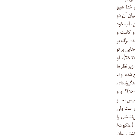
ن خدا هیچ
یان آن دو
ن، آب خود
رو کاست و
د: مرگ بر
هایى بر تو
و بر کسانی که با تو هستند، [از کشتی] فرود آى (هود/۳۸-۴۸). او
زیر نظر ما
 شده بود.
دگیرنده‌ای
هست؟ پس چگونه بود عذاب و هشدارهای من (قمر/۱۳-۱۶)؟ او و
سپس بعد از
ای است ولی
۱۲). نوح و کشتی‌نشینان را
 (عنکبوت/
 کشتی روان