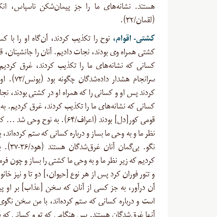
هستند. نشانه‌های ما را جز پیمان‌شکن ناسپاس، ‌انکا
(لقمان/۳۲).
کشتی- اقوام،
نوح را تکذیب کردند، آن‌گاه او را با کس
کشتی همراه وی بودند، نجات دادیم. آنان را جانشینان، قر
کسانی که نشانه‌های ما را تکذیب کردند، غرق کردیم
سرانجام هشدار داده‌
کردند پس او و کسانی را که همراه او در کشتی بودند، نجا
کسانی که نشانه‌های ما را تکذیب کردند، غرق کردیم. به‌ر
قومی کور[دل] بودند (اعراف/۶۴). به نوح وحی
نظر ما و به وحی ما بساز و درباره کسانی که ستم کرده‌اند،
نگو. بی‌گمان آن
کردیم که زیر نظر ما و به وحی ما کشتی را بساز و چون فرم
و تنور فوران کرد پس از هر نوع [حیوان،] دو تا و نیز خانواد
آن درآور، به جز کسی از آنان که سخن [عذاب] بر او پ
است و درباره کسانی که ستم کرده‌اند، با من سخن نگوی.
آنها غرق‌شدگان هستند. پس هنگامی که تو و کسانی که با