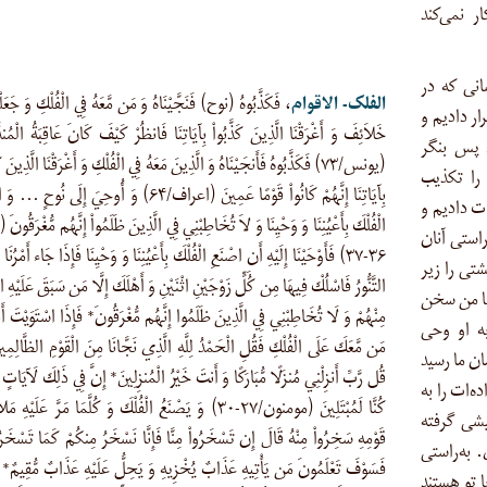
ر نمی‌کند
انی که در
الفلک- الاقوام
، فَكَذَّبُوهُ (نوح) فَنَجَّيْنَاهُ وَ مَن مَّعَهُ فِي الْفُلْكِ وَ جَعَلْ
ار دادیم و
خَلاَئِفَ وَ أَغْرَقْنَا الَّذِينَ كَذَّبُواْ بِآيَاتِنَا فَانظُرْ كَيْفَ كَانَ عَاقِبَةُ الْمُن
 پس بنگر
(يونس/۷۳) فَكَذَّبُوهُ فَأَنجَيْنَاهُ وَ الَّذِينَ مَعَهُ فِي الْفُلْكِ وَ أَغْرَقْنَا الَّذِينَ كَ
شدگان چگونه بود (یونس/۷۳). او را تکذیب
بِآيَاتِنَا إِنَّهُمْ كَانُواْ قَوْمًا عَمِينَ (اعراف/۶۴) وَ أُوحِيَ إِلَى نُو
ت دادیم و
الْفُلْكَ بِأَعْيُنِنَا وَ وَحْيِنَا وَ لاَ تُخَاطِبْنِي فِي الَّذِينَ ظَلَمُواْ إِنَّهُم مُّغْرَقُون
استی آنان
۳۶-۳۷) فَأَوْحَيْنَا إِلَيْهِ أَنِ اصْنَعِ الْفُلْكَ بِأَعْيُنِنَا وَ وَحْيِنَا فَإِذَا جَاء أَمْرُنَا 
 شد … کشتی را زیر
التَّنُّورُ فَاسْلُكْ فِيهَا مِن كُلٍّ زَوْجَيْنِ اثْنَيْنِ وَ أَهْلَكَ إِلَّا مَن سَبَقَ عَلَيْهِ ال
 با من سخن
مِنْهُمْ وَ لَا تُخَاطِبْنِي فِي الَّذِينَ ظَلَمُوا إِنَّهُم مُّغْرَقُونَ* فَإِذَا اسْتَوَيْتَ أ
ان غرق‌شدگان هستند (هود/۳۶-۳۷). به او وحی
مَن مَّعَكَ عَلَى الْفُلْكِ فَقُلِ الْحَمْدُ لِلَّهِ الَّذِي نَجَّانَا مِنَ الْقَوْمِ الظَّالِمِ
ان ما رسید
قُل رَّبِّ أَنزِلْنِي مُنزَلًا مُّبَارَكًا وَ أَنتَ خَيْرُ الْمُنزِلِينَ* إِنَّ فِي ذَلِكَ لَآيَاتٍ
ه‌ات را به
كُنَّا لَمُبْتَلِينَ (مومنون/۲۷-۳۰) وَ يَصْنَعُ الْفُلْكَ وَ كُلَّمَا مَرَّ عَلَيْهِ
یشی گرفته
قَوْمِهِ سَخِرُواْ مِنْهُ قَالَ إِن تَسْخَرُواْ مِنَّا فَإِنَّا نَسْخَرُ مِنكُمْ كَمَا تَسْخَ
 به‌راستی
فَسَوْفَ تَعْلَمُونَ مَن يَأْتِيهِ عَذَابٌ يُخْزِيهِ وَ يَحِلُّ عَلَيْهِ عَذَابٌ مُّقِيمٌ* 
 تو هستند