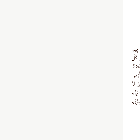
َ بِهِم
 كُلِّ
يْتَنَا
أَرْضِ
صِينَ لَهُ
َ (عنكبوت/۶۵) وَ إِذَا غَشِيَهُم
مِنْهُم