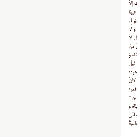
َ إِلاَّ
 فِيهَا
مْ فِي
 وَ لاَ
لَ لاَ
َ مِنَ
َاء وَ
 قِيلَ
 (هود/
ن كَانَ
 (قمر/
اقِينَ *
نِينَ (شعراء/۱۱۹-۱۲۱) فَأَنجَيْنَاهُ وَ
(عنكبوت/۱۵) إِنَّا لَمَّا طَغَى
اعِيَةٌ