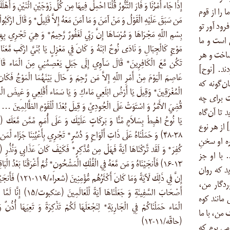
إِذَا جَاء أَمْرُنَا وَ فَارَ التَّنُّورُ قُلْنَا احْمِلْ فِيهَا مِن كُلٍّ زَوْجَيْنِ اثْنَيْنِ وَ أَهْلَك
را از قوم
مَن سَبَقَ عَلَيْهِ الْقَوْلُ وَ مَنْ آمَنَ وَ مَا آمَنَ مَعَهُ إِلاَّ قَلِيلٌ* وَ قَالَ ارْكَبُواْ
رود آور تو
بِسْمِ اللّهِ مَجْرَاهَا وَ مُرْسَاهَا إِنَّ رَبِّي لَغَفُورٌ رَّحِيمٌ* وَ هِيَ تَجْرِي بِهِ
 است و ما
مَوْجٍ كَالْجِبَالِ وَ نَادَى نُوحٌ ابْنَهُ وَ كَانَ فِي مَعْزِلٍ يَا بُنَيَّ ارْكَب مَّعَنَا
کشتی را می‌ساخت و هر
تَكُن مَّعَ الْكَافِرِينَ* قَالَ سَآوِي إِلَى جَبَلٍ يَعْصِمُنِي مِنَ الْمَاء قَا
ند. [نوح]
عَاصِمَ الْيَوْمَ مِنْ أَمْرِ اللّهِ إِلاَّ مَن رَّحِمَ وَ حَالَ بَيْنَهُمَا الْمَوْجُ فَكَان
ن‌گونه که
الْمُغْرَقِينَ* وَقِيلَ يَا أَرْضُ ابْلَعِي مَاءكِ وَ يَا سَمَاء أَقْلِعِي وَ غِيضَ الْم
ت برای چه
قُضِيَ الأَمْرُ وَ اسْتَوَتْ عَلَى الْجُودِيِّ وَ قِيلَ بُعْدًا لِّلْقَوْمِ الظَّالِمِينَ …
د تا آن‌گاه
يَا نُوحُ اهْبِطْ بِسَلاَمٍ مِّنَّا وَ بَركَاتٍ عَلَيْكَ وَ عَلَى أُمَمٍ مِّمَّن مَّعَكَ
 از هر نوع
۳۸-۴۸) وَ حَمَلْنَاهُ عَلَى ذَاتِ أَلْوَاحٍ وَ دُسُرٍ* تَجْرِي بِأَعْيُنِنَا جَزَاء لِّمَ
ه او سخنِ
كُفِرَ* وَ لَقَد تَّرَكْنَاهَا آيَةً فَهَلْ مِن مُّدَّكِرٍ* فَكَيْفَ كَانَ عَذَابِي وَنُذُرِ
 با او جز
۱۳-۱۶) فَأَنجَيْنَاهُ وَ مَن مَّعَهُ فِي الْفُلْكِ الْمَشْحُونِ* ثُمَّ أَغْرَقْنَا بَعْدُ الْبَ
د که روان‏
إِنَّ فِي ذَلِكَ لَآيَةً وَمَا كَانَ أَكْثَرُهُم مُّؤْمِ
ردگار من،
أَصْحَابَ السَّفِينَةِ وَ جَعَلْنَاهَا آيَةً لِّلْعَالَمِينَ 
مانند کوه
الْمَاء حَمَلْنَاكُمْ فِي الْجَارِيَةِ* لِنَجْعَلَهَا لَكُمْ تَذْكِرَةً وَ تَعِيَهَا أُذُنٌ وَ
 من، با ما
(حاقّه/۱۱-۱۲)
ى‏ برم که