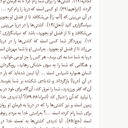
(جاثیه/۱۲). کشتی‌ها را برای شما رام کرد تا به فرمان او 
گردند (ابراهیم/۳۲). او کسی است که دریا را رام کرد
در آن می‌بینی که [آب را] می‌شکافند تا از فضل او بجویی
سپاسگزاری کنید (نحل/۱۴). کشتی‌ها را در دریا می
می‌شکافند و تا از فضل او بجویید، باشد که سپاسگزاری کن
۱۲). پروردگار شما کسی است که کشتی‌ها را در دریا
می‌راند تا از فضل او بجویید. به‌راستی او با شما مهربان ا
دریا به شما صدمه‏ اى برسد، هر کس را جز او مى‏ خوانید،
و هنگامی که شما را به سوى خشکى رهانید، رویگردان 
انسان همواره ناسپاس است … آیا ایمن شده‌اید که بار دی
در آن (دریا) بازگرداند و تندبادى شکننده بر شما بفرستد
آن‌که کفر ورزیدید، شما را غرق کند، آن‌گاه براى خود در بر
را نیابید که آن را دنبال کند (اسراء/۶۶-۶۹)
زمین است و نیز کشتی‌ها را که در دریا به فرمان او روان
برای شما رام کرده است …؟ به‌راستی خدا به مردم رئوف
است (حج/۶۵). آیا ندیدی کشتی‌ها به نعمت خدا د