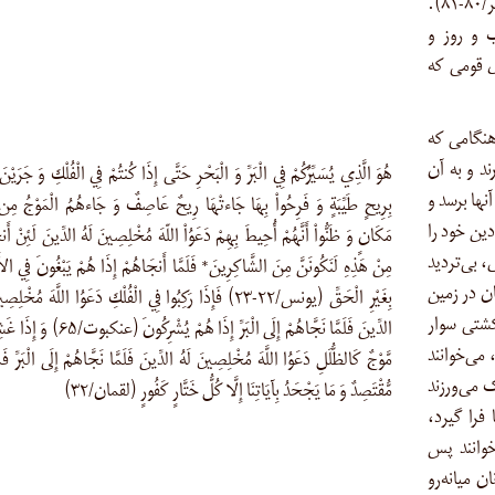
پس کدام یک از نشانه‌های خدا را انکار می‌کنید (غافر/۸۰-۸۱).
ب و روز و
ی قومی که
هنگامی که
ند و به آن
هُوَ الَّذِي يُسَيِّرُكُمْ فِي الْبَرِّ وَ الْبَحْرِ حَتَّى إِذَا كُنتُمْ فِي الْفُلْكِ وَ جَرَيْن
آنها برسد و
بِرِيحٍ طَيِّبَةٍ وَ فَرِحُواْ بِهَا جَاءتْهَا رِيحٌ عَاصِفٌ وَ جَاءهُمُ الْمَوْجُ مِن
دین خود را
مَكَانٍ وَ ظَنُّواْ أَنَّهُمْ أُحِيطَ بِهِمْ دَعَوُاْ اللّهَ مُخْلِصِينَ لَهُ الدِّينَ لَئِنْ أَنجَ
ى، بی‌تردید
مِنْ هَذِهِ لَنَكُونَنَّ مِنَ الشَّاكِرِينَ* فَلَمَّا أَنجَاهُمْ إِذَا هُمْ يَبْغُونَ فِي ال
ن در زمین
بِغَيْرِ الْحَقِّ (يونس/۲۲-۲۳) فَإِذَا رَكِبُوا فِي الْفُلْكِ دَعَوُا اللَّهَ مُخْلِ
گامی که بر کشتی سوار
الدِّينَ فَلَمَّا نَجَّاهُمْ إِلَى الْبَرِّ إِذَا هُمْ يُشْرِكُون
 می‌خوانند
مَّوْجٌ كَالظُّلَلِ دَعَوُا اللَّهَ مُخْلِصِينَ لَهُ الدِّينَ فَلَمَّا نَجَّاهُمْ إِلَى الْبَرِّ فَ
 می‌ورزند
مُّقْتَصِدٌ وَ مَا يَجْحَدُ بِآيَاتِنَا إِلَّا كُلُّ خَتَّارٍ كَفُورٍ (لقمان/۳۲)
ها فرا گیرد،
خوانند پس
 میانه‌رو