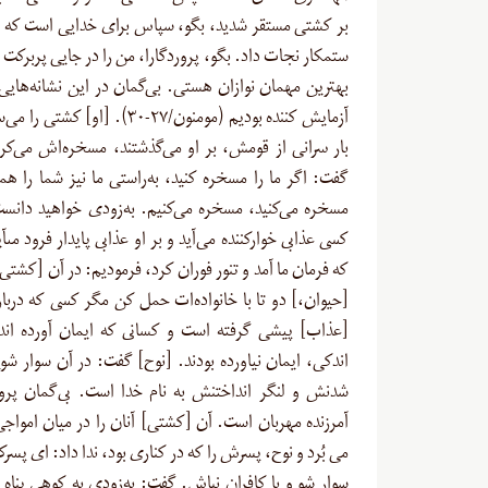
بر کشتی مستقر شدید، بگو، سپاس برای خدایی است که ما 
ستمکار نجات داد. بگو، پروردگارا، من را در جایى پربرکت ف
بهترین مهمان ‏نوازان هستی. بی‌گمان در این نشانه‌هایی
آزمایش‏ کننده بودیم (مومنون/۲۷-۳۰). [او] 
بار سرانی از قومش، بر او می‌گذشتند، مسخره‌اش می‌کرد
گفت: اگر ما را مسخره کنید، به‌راستی ما نیز شما را هما
مسخره می‌کنید، مسخره می‌کنیم. به‌زودى خواهید دانس
کسى عذابى خوارکننده می‌آید و بر او عذابى پایدار فرود مى‏آی
که فرمان ما آمد و تنور فوران کرد، فرمودیم: در آن [کشتى]
[حیوان،] دو تا با خانواده‌ات حمل کن مگر کسى که دربار
[عذاب] پیشی گرفته است و کسانى که ایمان آورده ‏اند.
اندکى، ایمان نیاورده بودند. [نوح] گفت: در آن سوار شوی
شدنش و لنگر انداختنش به نام خدا است. بى‌گمان پرو
آمرزنده مهربان است. آن [کشتى] آنان را در میان امواجى 
مى ‏بُرد و نوح، پسرش را که در کنارى بود، ندا داد: اى پسرک
سوار شو و با کافران نباش. گفت: به‌زودى به کوهى پناه م