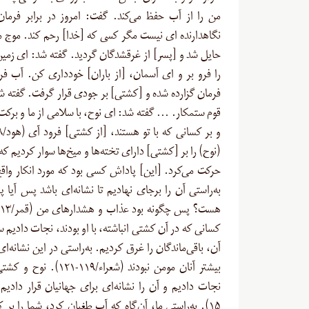
من را از آب حفظ می‌کند. گفت: امروز در برابر فرما
نگاهدارنده ‏اى نیست مگر کسى که [خدا] رحم کند. موج م
حایل شد و [پسر] از غرق‏شدگان گردید. گفته شد: اى زمی
را فرو بر و اى آسمان، [از باران] خوددارى کن. آب ف
فرمان گزارده شده و [کشتى] بر جودى قرار گرفت. گفته ش
قوم ستمکار. … گفته شد: اى نوح، با سلامی از ما و برکت‌
(نوح) را بر [کشتی] دارای تخته‌ها و میخ‌ها سوار کردیم که 
حرکت می‌کرد. [این] پاداش کسی بود که مورد انکار واقع
به‌راستی آن را برجای نهادیم تا نشانه‌ای باشد پس آیا پن
کسانی که در آن کشتی انباشته، با او بودند، نجات دادیم 
آن، باقی‌ماندگان را غرق کردیم. به‌راستی در این نشانه‌
بیشتر آنان مومن نبودند (شعراء/۱۱۹-۱
نجات دادیم و آن را نشانه‌ای برای جهانیان قرار دادیم
۱۵). به‌راستی ما، آن‌گاه که آب طغیان کرد، شما را بر