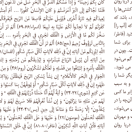
در دریا روان
كَانَ بِكُمْ رَحِيمًا* وَ إِذَا مَسَّكُمُ الْضُّرُّ فِي الْبَحْرِ ضَلَّ مَن تَدْعُونَ إِلاَّ إ
 … کشتی‌ها را
فَلَمَّا نَجَّاكُمْ إِلَى الْبَرِّ أَعْرَضْتُمْ وَ كَانَ الإِنْسَانُ كَفُورًا … أَمْ أَمِنتُ
د، باشد که
يُعِيدَكُمْ فِيهِ تَارَةً أُخْرَى فَيُرْسِلَ عَلَيْكُمْ قَاصِفا مِّنَ الرِّيحِ فَيُغْرِقَكُم
‌بینی که [آب را]
كَفَرْتُمْ ثُمَّ لاَ تَجِدُواْ لَكُمْ عَلَيْنَا بِهِ تَبِيعًا (اسراء/۶۶
ید (فاطر/
سَخَّرَ لَكُم مَّا فِي الْأَرْضِ وَ الْفُلْكَ تَجْرِي فِي الْبَحْرِ بِأَمْرِهِ … إِنَّ ا
 برای شما
بِالنَّاسِ لَرَؤُوفٌ رَّحِيمٌ (حج/۶۵) أَلَمْ تَرَ أَنَّ الْفُلْكَ تَجْرِي فِي الْبَحْرِ
ست. چون در
 گم می‌شود
مِنْ آيَاتِهِ أَن يُرْسِلَ الرِّيَاحَ مُبَشِّرَاتٍ وَ لِيُذِيقَكُم مِّن رَّحْمَتِهِ وَ لِتَ
مى‏ شوید.
الْفُلْكُ بِأَمْرِهِ وَ لِتَبْتَغُوا مِن فَضْلِهِ وَ لَعَلَّك
گر شما را
الْجَوَارِ فِي الْبَحْرِ كَالْأَعْلَامِ* إِن يَشَأْ يُسْكِنِ الرِّيحَ فَيَظْلَلْنَ رَوَاكِدَ
 و به سبب
ظَهْرِهِ إِنَّ فِي ذَلِكَ لَآيَاتٍ لِّكُلِّ صَبَّارٍ شَكُورٍ* أَوْ يُوبِقْهُنَّ بِمَا كَسَبُوا وَ
ابر ما کسى
عَن كَثِيرٍ (شوري/۳۲-۳۴) وَ آيَةٌ لَّهُمْ أَنَّا حَمَلْنَا ذُرِّيَّتَهُمْ فِي الْفُلْكِ * وَ
؟ آیا ندیدی خدا آن‌چه را در
لَهُم مِّن مِّثْلِهِ مَا يَرْكَبُونَ* وَ إِن نَّشَأْ نُغْرِقْهُمْ فَلَا صَرِيخَ لَهُمْ وَ لَ
 می‌شوند،
يُنقَذُونَ* إِلَّا رَحْمَةً مِّنَّا وَ مَتَاعًا إِلَى حِينٍ (يس/۱
 و مهربان
الْفُلْكِ تُحْمَلُونَ (مومنون/۲۲) وَ عَلَيْهَا وَ عَلَى الْفُلْكِ تُحْمَلُونَ* وَ
ر دریا روان
آيَاتِهِ فَأَيَّ آيَاتِ اللَّهِ تُنكِرُونَ (غافر/۸۰-۸۱) إِنَّ فِي خَلْقِ 