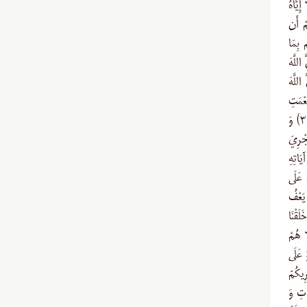
ِيَّاهُ
مْ أَن
 بِمَا
-۶۹) أَلَمْ تَرَ أَنَّ اللَّهَ
للَّهَ
 بِنِعْمَتِ
اللَّهِ لِيُرِيَكُم مِّنْ آيَاتِهِ إِنَّ فِي ذَلِكَ لَآيَاتٍ لِّكُلِّ صَبَّارٍ شَكُورٍ (لقمان/۳۱) وَ
جْرِيَ
ُمْ تَشْكُرُونَ (روم/۴۶) وَ مِنْ آيَاتِهِ
 عَلَى
 يَعْفُ
 خَلَقْنَا
ا هُمْ
۴-۴۴) وَ عَلَيْهَا وَ عَلَى
 يُرِيكُمْ
السَّمَاوَاتِ وَ