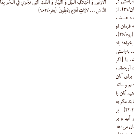
ه‌راستی در
الأَرْضِ وَ اخْتِلاَفِ اللَّيْلِ وَ النَّهَارِ وَ الْفُلْكِ الَّتِي تَجْرِي فِي الْبَحْرِ بِمَا 
این، برای هر صبرپیشه سپاسگزار، نشانه‌هایی است (لقمان/۳۱). از
النَّاسَ … لآيَاتٍ لِّقَوْمٍ يَعْقِلُونَ (بقره/۱۶۴)
ده هستند،
 فرمان او
روان شوند و تا از فضل او بجویید باشد که سپاسگزاری کنید (روم/۴۶).
بخواهد باد
. به‌راستی
. یا [اگر
آورده‌اند،
ند و از بسیاری نیز درمی‌گذرد (شوری/۳۲-۳۴). برای آنان
م و مانند
یم آنان را
بند مگر به
رحمتى از جانب ما و تا هنگامی برخورداری (یس/۴۱-۴۴). بر
تی‌ها حمل می‌شوید (مومنون/۲۲). بر آنها و بر
ان می‌دهد