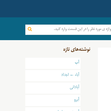
نوشته‌های تازه
آب
آباء ← اجداد
آبادانی
آبرو