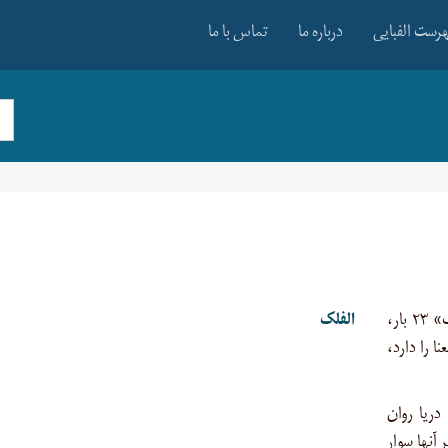
رست الفبایی
درباره ما
تماس با ما
وسیله حمل و نقل آبی، این مفهوم با واژه ‍«فُلک» ۲۳ بار،
الفلک
تی که این معنا را دارد،
ریا روان
 آنها سوار