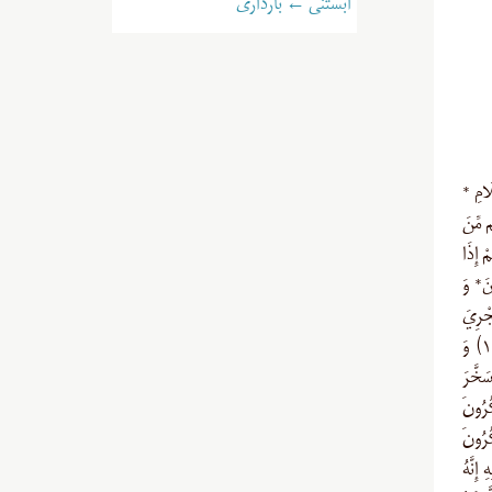
آبستنی ← بارداری
أَعْلَامِ *
لَ لَكُم مِّنَ
ْ إِذَا
ينَ* وَ
رَ لِتَجْرِيَ
الْفُلْكُ فِيهِ بِأَمْرِهِ وَ لِتَبْتَغُوا مِن فَضْلِهِ وَ لَعَلَّكُمْ تَشْكُرُونَ (جاثيه/۱۲) وَ
۳) وَ هُوَ الَّذِي سَخَّرَ
كُرُونَ
كُرُونَ
 إِنَّهُ