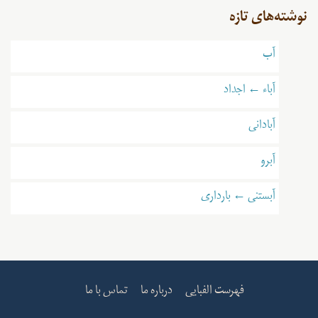
نوشته‌های تازه
آب
آباء ← اجداد
آبادانی
آبرو
آبستنی ← بارداری
فهرست الفبایی
درباره ما
تماس با ما