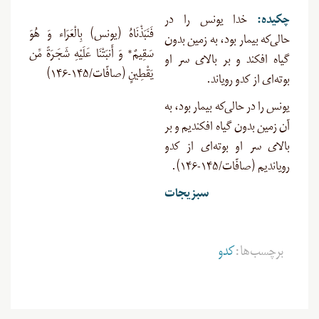
چکیده:
خدا یونس را در
فَنَبَذْنَاهُ (یونس) بِالْعَرَاء وَ هُوَ
حالی‌که بیمار بود، به زمین بدون
سَقِيمٌ* وَ أَنبَتْنَا عَلَيْهِ شَجَرَةً مِّن
گیاه افکند و بر بالای سر او
يَقْطِينٍ (صافّات/۱۴۵-۱۴۶)
بوته‌ای از کدو رویاند.
یونس را در حالی‌که بیمار بود، به
آن زمین بدون گیاه افکندیم و بر
بالای سر او بوته‌ای از کدو
رویاندیم (صافّات/۱۴۵-۱۴۶).
سبزیجات
برچسب‌ها:
کدو