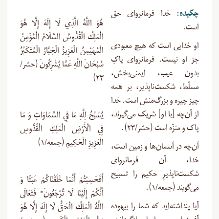
چکیده
: خدا فرمانروای حق
هُوَ اللَّهُ الَّذِي لَا إِلَهَ إِلَّا هُوَ
است.
الْمَلِكُ الْقُدُّوسُ السَّلَامُ الْمُؤْمِنُ
او خدایی است که هیچ معبودی
الْمُهَيْمِنُ الْعَزِيزُ الْجَبَّارُ الْمُتَكَبِّرُ
جز او نیست. فرمانروای پاکِ
سُبْحَانَ اللَّهِ عَمَّا يُشْرِكُونَ (حشر/
بدون عیب، ایمنی‌بخش،
۲۳)
مسلّط، شکست‌ناپذیر، بر همه
چیز چیره و بزرگ‌منش است. خدا
از آن‌چه [با او] شریک می‌گیرند،
يُسَبِّحُ لِلَّهِ مَا فِي السَّمَاوَاتِ وَ مَا
پاک و منزّه است (حشر/۲۳).
فِي الْأَرْضِ الْمَلِكِ الْقُدُّوسِ
الْعَزِيزِ الْحَكِيمِ (جمعه/۱)
آن‌چه در آسمان‌ها و زمین است،
خدا، آن فرمانروای
شکست‌ناپذیرِ حکیم را تسبیح
أَفَحَسِبْتُمْ أَنَّمَا خَلَقْنَاكُمْ عَبَثًا وَ
می‌گویند (جمعه/۱).
أَنَّكُمْ إِلَيْنَا لَا تُرْجَعُونَ* فَتَعَالَى
آیا پنداشته‌اید که شما را بیهوده
اللَّهُ الْمَلِكُ الْحَقُّ لَا إِلَهَ إِلَّا هُوَ