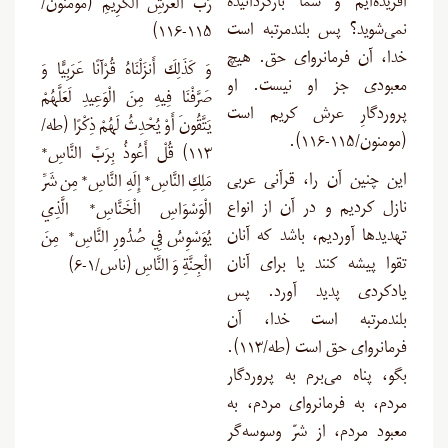
آفریده‌ایم و شما بازگردانیده
رَبُّ الْعَرْشِ الْكَرِيمِ (مومنون/
نمی‌شوید؟ پس بلندمرتبه است
۱۱۵-۱۱۶)
خدا، آن فرمانروای حق. هیچ
وَ كَذَلِكَ أَنزَلْنَاهُ قُرْآنًا عَرَبِيًّا وَ
معبودی جز او نیست. او
صَرَّفْنَا فِيهِ مِنَ الْوَعِيدِ لَعَلَّهُمْ
پروردگارِ عرش کریم است
يَتَّقُونَ أَوْ يُحْدِثُ لَهُمْ ذِكْرًا (طه/
(مومنون/۱۱۵-۱۱۶).
۱۱۳) قُلْ أَعُوذُ بِرَبِّ النَّاسِ*
این چنین آن را، قرآنی عربی
مَلِكِ النَّاسِ* إِلَهِ النَّاسِ* مِن شَرِّ
نازل کردیم و در آن از انواع
الْوَسْوَاسِ الْخَنَّاسِ* الَّذِي
تهدیدها آوردیم، باشد که آنان
يُوَسْوِسُ فِي صُدُورِ النَّاسِ* مِنَ
تقوا پیشه کنند یا برای آنان
الْجِنَّةِ وَ النَّاسِ (ناس/۱-۶)
یادکردی پدید آورد. پس
بلندمرتبه است خدا، آن
فرمانروای حق است (طه/۱۱۳).
بگو، پناه می‌برم به پروردگار
مردم، به فرمانروای مردم، به
معبود مردم، از شرّ وسوسه‌گر