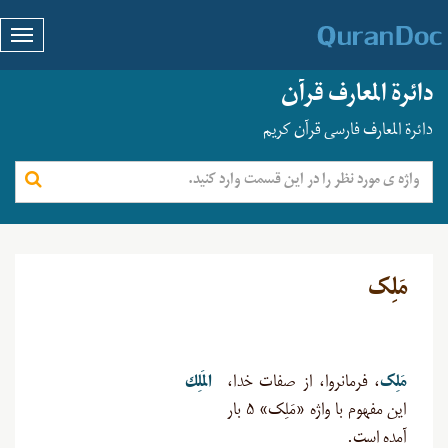
دائرة المعارف قرآن
دائرة المعارف فارسی قرآن کریم
مَلِک
مَلِک
، فرمانروا، از صفات خدا،
المَلِك
این مفهوم با واژه «مَلِک» ۵ بار
آمده است.