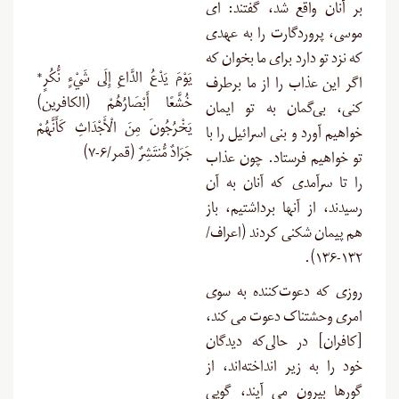
بر آنان واقع شد، گفتند: اى
موسى، پروردگارت را به عهدى
که نزد تو دارد براى ما بخوان که
يَوْمَ يَدْعُ الدَّاعِ إِلَى شَيْءٍ نُّكُرٍ*
اگر این عذاب را از ما برطرف
خُشَّعًا أَبْصَارُهُمْ (الکافرین)
کنى، بی‌گمان به تو ایمان
يَخْرُجُونَ مِنَ الْأَجْدَاثِ كَأَنَّهُمْ
خواهیم آورد و بنى ‏اسرائیل را با
جَرَادٌ مُّنتَشِرٌ (قمر/۶-۷)
تو خواهیم فرستاد. چون عذاب
را تا سرآمدی که آنان به آن
رسیدند، از آنها برداشتیم، باز
هم پیمان‏ شکنى کردند (اعراف/
۱۳۲-۱۳۶).
روزى که دعوت‌کننده به سوى
امرى وحشتناک دعوت مى‏ کند،
[کافران] در حالى‌که دیدگان
خود را به زیر انداخته‌اند، از
گورها بیرون مى‏ آیند، گویی