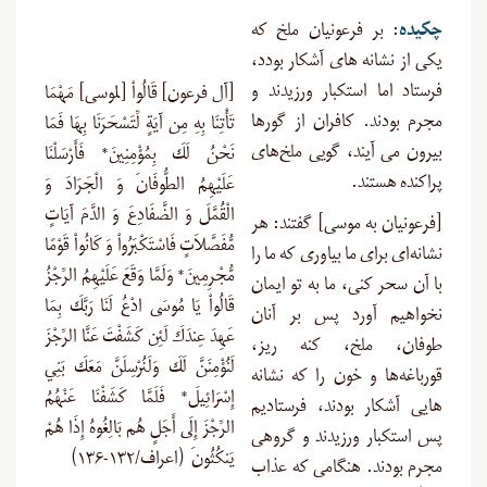
چکیده
: بر فرعونیان ملخ که
یکی از نشانه‏ هاى آشکار بودد،
فرستاد اما استکبار ورزیدند و
[آل فرعون] قَالُواْ [لموسی] مَهْمَا
مجرم بودند. کافران از گورها
تَأْتِنَا بِهِ مِن آيَةٍ لِّتَسْحَرَنَا بِهَا فَمَا
بیرون مى ‏آیند، گویی ملخ‌هاى
نَحْنُ لَكَ بِمُؤْمِنِينَ* فَأَرْسَلْنَا
پراکنده هستند.
عَلَيْهِمُ الطُّوفَانَ وَ الْجَرَادَ وَ
الْقُمَّلَ وَ الضَّفَادِعَ وَ الدَّمَ آيَاتٍ
[فرعونیان به موسی] گفتند: هر
مُّفَصَّلاَتٍ فَاسْتَكْبَرُواْ وَ كَانُواْ قَوْمًا
نشانه‌ای برای ما بیاوری که ما را
مُّجْرِمِينَ* وَلَمَّا وَقَعَ عَلَيْهِمُ الرِّجْزُ
با آن سحر کنى، ما به تو ایمان
قَالُواْ يَا مُوسَى ادْعُ لَنَا رَبَّكَ بِمَا
نخواهیم آورد پس بر آنان
عَهِدَ عِندَكَ لَئِن كَشَفْتَ عَنَّا الرِّجْزَ
طوفان، ملخ، کنه ریز،
لَنُؤْمِنَنَّ لَكَ وَلَنُرْسِلَنَّ مَعَكَ بَنِي
قورباغه‌ها و خون را که نشانه‏
إِسْرَائِيلَ* فَلَمَّا كَشَفْنَا عَنْهُمُ
هایى آشکار بودند، فرستادیم
الرِّجْزَ إِلَى أَجَلٍ هُم بَالِغُوهُ إِذَا هُمْ
پس استکبار ورزیدند و گروهى
يَنكُثُونَ (اعراف/۱۳۲-۱۳۶)
مجرم بودند. هنگامى که عذاب