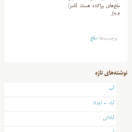
ملخ‌هاى پراکنده هستند (قمر/
۶-۷).
برچسب‌ها:
ملخ
نوشته‌های تازه
آب
آباء ← اجداد
آبادانی