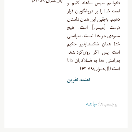
(آل‌عمران/۵۹-۶۳)
بخوانیم سپس مباهله کنیم و
لعنت‏ خدا را بر دروغگویان قرار
دهیم. به‌یقین این همان داستان
درست [عیسی] است. هیچ
معبودى جز خدا نیست. به‌راستی
خدا همان شکست‏ناپذیر حکیم
است پس اگر روی‌گرداندند،
به‌راستی خدا به فسادکاران دانا
است (آل‌عمران/۵۹-۶۳).
لعنت، نفرین
برچسب‌ها:
مباهله