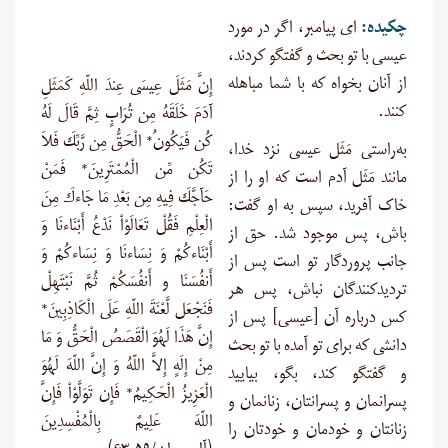
چکیده:
ای پیامبر، اگر در مورد
عیسی با تو بحث و گفتگو کردند،
از آنان بخواه که با شما مباهله
إِنَّ مَثَلَ عِيسَى عِندَ اللّهِ كَمَثَلِ
کنند.
آدَمَ خَلَقَهُ مِن تُرَابٍ ثِمَّ قَالَ لَهُ
كُن فَيَكُونُ* الْحَقُّ مِن رَّبِّكَ فَلاَ
به‌راستی مَثَل عیسى نزد خدا،
تَكُن مِّن الْمُمْتَرِينَ* فَمَنْ
مانند مَثَل آدم است که او را از
حَآجَّكَ فِيهِ مِن بَعْدِ مَا جَاءكَ مِنَ
خاک آفرید، سپس به او گفت:
الْعِلْمِ فَقُلْ تَعَالَوْاْ نَدْعُ أَبْنَاءنَا وَ
باش، پس موجود شد. حق از
أَبْنَاءكُمْ وَ نِسَاءنَا وَ نِسَاءكُمْ وَ
جانب پروردگار تو است پس از
أَنفُسَنَا و أَنفُسَكُمْ ثُمَّ نَبْتَهِلْ
تردیدکنندگان نباش، پس هر
فَنَجْعَل لَّعْنَةَ اللّهِ عَلَى الْكَاذِبِينَ*
کس درباره آن [عیسی] پس از
إِنَّ هَذَا لَهُوَ الْقَصَصُ الْحَقُّ وَ مَا
دانشى که برای تو آمده با تو بحث
مِنْ إِلَهٍ إِلاَّ اللّهُ وَ إِنَّ اللّهَ لَهُوَ
و گفتگو کند، بگو، بیایید
الْعَزِيزُ الْحَكِيمُ* فَإِن تَوَلَّوْاْ فَإِنَّ
پسرانمان و پسرانتان، زنانمان و
اللّهَ عَلِيمٌ بِالْمُفْسِدِينَ
زنانتان و خودمان و خودتان را