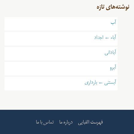
نوشته‌های تازه
آب
آباء ← اجداد
آبادانی
آبرو
آبستنی ← بارداری
فهرست الفبایی
درباره ما
تماس با ما