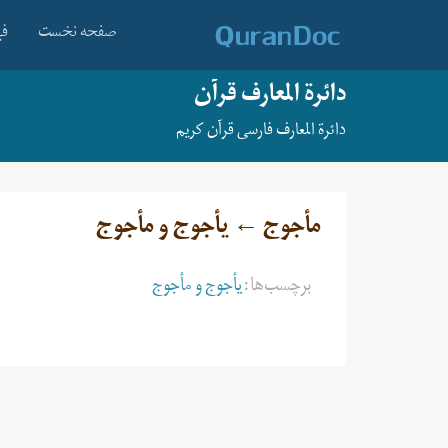
صفحه نخست
فه
دائرة المعارف قرآن
دائرة المعارف فارسی قرآن کریم
مأجوج ← یأجوج و مأجوج
برچسب‌ها:
یأجوج و مأجوج