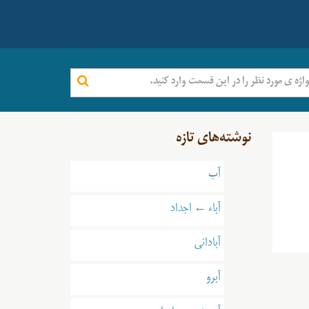
نوشته‌های تازه
آب
آباء ← اجداد
آبادانی
آبرو