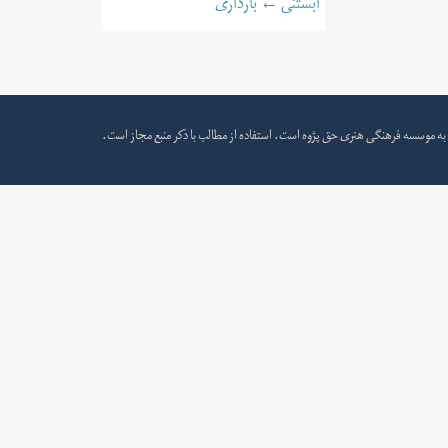
آبستنی ← بارداری
به
موسسه فرهنگی هنری حق پژوه
است. استفاده از مطالب با ذکر منبع مجاز است.