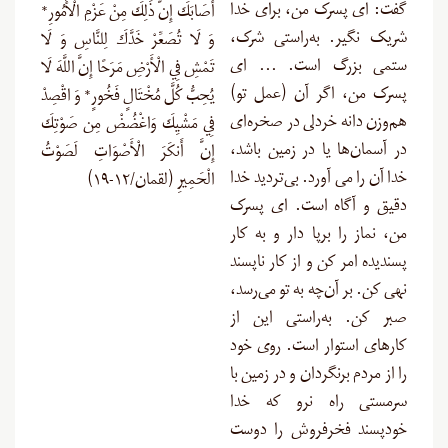
گفت: اى پسرک من، برای خدا
أَصَابَكَ إِنَّ ذَلِكَ مِنْ عَزْمِ الْأُمُورِ*
شریک نگیر. به‌راستى شرک،
وَ لَا تُصَعِّرْ خَدَّكَ لِلنَّاسِ وَ لَا
ستمى بزرگ است. … اى
تَمْشِ فِي الْأَرْضِ مَرَحًا إِنَّ اللَّهَ لَا
پسرک من، اگر آن (عمل تو)
يُحِبُّ كُلَّ مُخْتَالٍ فَخُورٍ* وَ اقْصِدْ
هم‌وزن دانه خردلى در صخره‌ای
فِي مَشْيِكَ وَاغْضُضْ مِن صَوْتِكَ
در آسمان‌ها یا در زمین باشد،
إِنَّ أَنكَرَ الْأَصْوَاتِ لَصَوْتُ
خدا آن را مى‏ آورد. بی‌تردید خدا
الْحَمِيرِ (لقمان/۱۲-۱۹)
دقیق و آگاه است. اى پسرک
من، نماز را برپا دار و به کار
پسندیده امر کن و از کار ناپسند
نهی کن. بر آن‌چه به تو می‌رسد،
‏صبر کن. به‌راستی این از
کارهای استوار است. روی خود
را از مردم برنگردان و در زمین با
سرمستی راه نرو که خدا
خودپسند فخرفروش را دوست