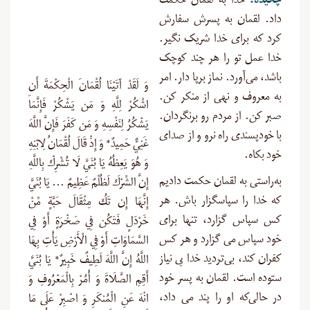
چکیده:
خدا به لقمان حکمت
داد. لقمان به پسرش سفارش
کرد که برای خدا شریک نگیر.
خدا عمل تو را هر چند کوچک
باشد، می‌آورد. نماز برپا دار. امر
وَ لَقَدْ آتَيْنَا لُقْمَانَ الْحِكْمَةَ أَنِ
به معروف و نهی از منکر کن.
اشْكُرْ لِلَّهِ وَ مَن يَشْكُرْ فَإِنَّمَا
صبر کن. از مردم رو برنگردان.
يَشْكُرُ لِنَفْسِهِ وَ مَن كَفَرَ فَإِنَّ اللَّهَ
با خودپسندی راه نرو و از صدای
غَنِيٌّ حَمِيدٌ* وَ إِذْ قَالَ لُقْمَانُ لِابْنِهِ
خود بکاه.
وَ هُوَ يَعِظُهُ يَا بُنَيَّ لَا تُشْرِكْ بِاللَّهِ
به‌راستى به لقمان حکمت دادیم
إِنَّ الشِّرْكَ لَظُلْمٌ عَظِيمٌ … يَا بُنَيَّ
که خدا را سپاسگزار باش. هر
إِنَّهَا إِن تَكُ مِثْقَالَ حَبَّةٍ مِّنْ
کس سپاس گزارد، تنها براى
خَرْدَلٍ فَتَكُن فِي صَخْرَةٍ أَوْ فِي
خود سپاس مى ‏گزارد و هر کس
السَّمَاوَاتِ أَوْ فِي الْأَرْضِ يَأْتِ بِهَا
کفران کند، بی‌تردید‏ خدا بى‏ نیاز
اللَّهُ إِنَّ اللَّهَ لَطِيفٌ خَبِيرٌ* يَا بُنَيَّ
ستوده است. لقمان به پسر خود
أَقِمِ الصَّلَاةَ وَ أْمُرْ بِالْمَعْرُوفِ وَ
در حالی‌که او را پند مى‏ داد،
انْهَ عَنِ الْمُنكَرِ وَ اصْبِرْ عَلَى مَا