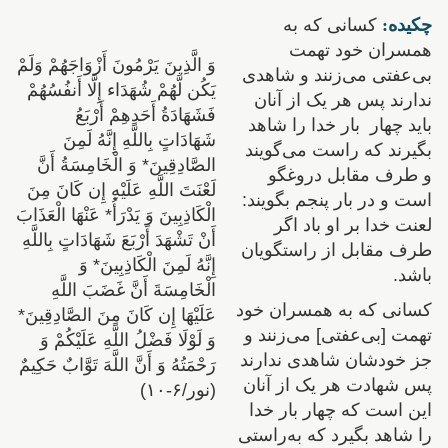
چکیده:
کسانی که به
همسران خود تهمت
وَ الَّذِينَ يَرْمُونَ أَزْوَاجَهُمْ وَلَمْ
بی‌عفتی می‌زنند و شاهدی
يَكُن لَّهُمْ شُهَدَاء إِلَّا أَنفُسُهُمْ
ندارند پس هر یک از آنان
فَشَهَادَةُ أَحَدِهِمْ أَرْبَعُ
باید چهار بار خدا را شاهد
شَهَادَاتٍ بِاللَّهِ إِنَّهُ لَمِنَ
بگیرند که راست می‌گویند
الصَّادِقِينَ* وَ الْخَامِسَةُ أَنَّ
و طرف مقابل دروغگو
لَعْنَتَ اللَّهِ عَلَيْهِ إِن كَانَ مِنَ
است و در بار پنجم بگویند:
الْكَاذِبِينَ وَ يَدْرَأُ* عَنْهَا الْعَذَابَ
لعنت خدا بر او باد اگر
أَنْ تَشْهَدَ أَرْبَعَ شَهَادَاتٍ بِاللَّهِ
طرف مقابل از راستگویان
إِنَّهُ لَمِنَ الْكَاذِبِينَ* وَ
باشد.
الْخَامِسَةَ أَنَّ غَضَبَ اللَّهِ
کسانی که به همسران خود
عَلَيْهَا إِن كَانَ مِنَ الصَّادِقِينَ*
تهمت [بی‌عفتی] می‌زنند و
وَ لَوْلَا فَضْلُ اللَّهِ عَلَيْكُمْ وَ
جز خودشان شاهدی ندارند
رَحْمَتُهُ وَ أَنَّ اللَّهَ تَوَّابٌ حَكِيمٌ
پس شهادت هر یک از آنان
(نور/۶-۱۰)
این است که چهار بار خدا
را شاهد بگیرد که به‌راستی