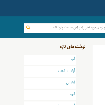
نوشته‌های تازه
آب
آباء ← اجداد
آبادانی
آبرو