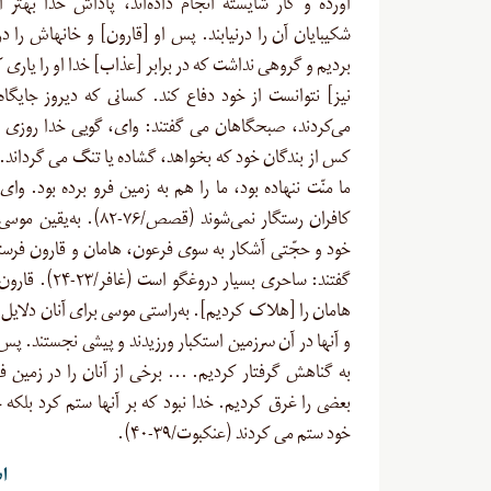
آورده و کار شایسته انجام داده‌اند، پاداش خدا بهتر
شکیبایان آن را درنیابند. پس او [قارون] و خانه‏اش را د
بردیم و گروهى نداشت که در برابر [عذاب] خدا او را یارى ک
نیز] نتوانست از خود دفاع کند. کسانى که دیروز جایگاه ا
می‌کردند، صبحگاهان مى‏ گفتند: واى، گویی خدا روزى ر
کس از بندگان خود که بخواهد، گشاده یا تنگ مى ‏گرداند. 
ما منّت ننهاده بود، ما را هم به زمین فرو برده بود. وا
کافران رستگار نمی‌شوند (قصص/۷۶-۸۲). 
خود و حجّتى آشکار به سوى فرعون، هامان و قارون فرس
گفتند: ساحری بسیار دروغگو 
هامان را [هلاک کردیم]. به‌راستى موسى براى آنان دلایل 
و آنها در آن سرزمین استکبار ورزیدند و پیشى نجستند. پس
به گناهش گرفتار کردیم. … برخى از آنان را در زمین فر
بعضى را غرق کردیم. خدا نبود که بر آنها ستم کرد بلکه 
خود ستم مى‏ کردند (عنکبوت/۳۹-۴۰).
بن