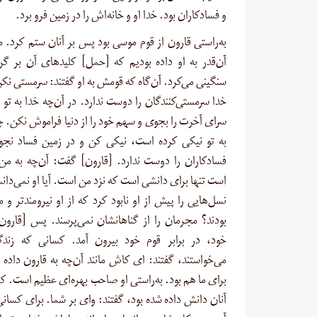
و فسادکاران بود. خدا او و خانه‌اش را در زمین فرو برد.
به‌راستی قارون از قوم موسی بود پس بر آنان ستم کرد. ما
آن‌قدر به او داده بودیم که [حمل] کلید‌های آن بر گرو
سنگینی می‌کرد. آن‌گاه که قومش به او گفتند: سرمستی نکن
خدا سرمستی‌کنندگان را دوست ندارد. در آن‌چه خدا به تو 
سرای آخرت را بجوی و سهم خود را از دنیا فراموش نکن. چن
به تو نیکی کرده است، نیکی کن و در زمین فساد نجو
فسادکاران را دوست ندارد. [قارون] گفت: آن‌چه به من 
است تنها برای دانشی است که نزد من است. آیا او نمی‌دان
نسل‌هایى را پیش از او نابود کرد که از او نیرومندتر و ما
بودند؟ مجرمان را از گناهانشان نمی‌پرسند. پس [قارون
خود، در برابر قوم خود بیرون آمد. کسانی که زندگی
می‌خواستند، گفتند: ای کاش مانند آن‌چه به قارون داده
برای ما هم بود. به‌راستی او صاحب بهره‌ای عظیم است. کس
آنان دانش داده شده بود، گفتند: وای بر شما. برای کسانی