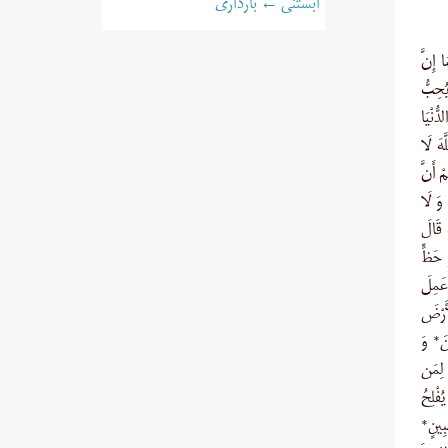
آبستنی ← بارداری
 إِنَّ
 يُحِبُّ
ُّنْيَا
هَ لَا
ْ أَنَّ
 وَ لَا
 قَالَ
و حَظٍّ
 عَمِلَ
أَرْضَ
نَ* وَ
َ لِمَن
ُفْلِحُ
 مُّبِينٍ*