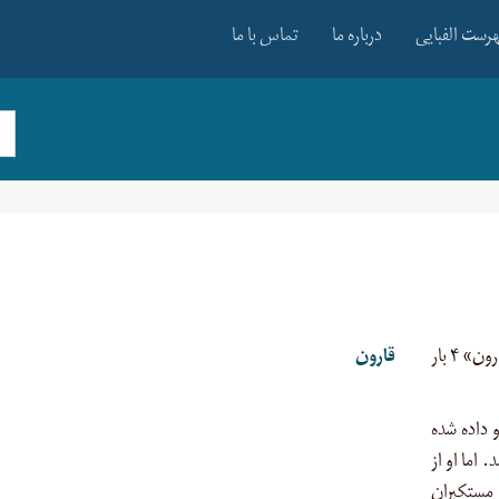
رست الفبایی
درباره ما
تماس با ما
از سران تکذیب‌کننده موسی، این مفهوم با واژه «قارون» ۴ بار
قارون
و داده شده
 اما او از
 مستکبران