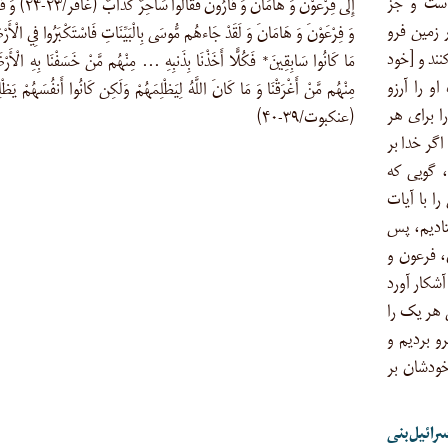
 است و جز
إِلَى فِرْعَوْنَ وَ هَامَانَ وَ قَارُونَ فَقَ
ر زمین فرو
وَ فِرْعَوْنَ وَ هَامَانَ وَ لَقَدْ جَاءهُم مُّوسَى بِالْبَيِّنَاتِ فَاسْتَكْبَرُوا فِي الْأَ
نند و [خود
مَا كَانُوا سَابِقِينَ* فَكُلًّا أَخَذْنَا بِذَنبِهِ … مِنْهُم مَّنْ خَسَفْنَا بِهِ الْأَر
و را آرزو
مِنْهُم مَّنْ أَغْرَقْنَا وَ مَا كَانَ اللَّهُ لِيَظْلِمَهُمْ وَلَكِن كَانُوا أَنفُسَهُمْ يَظْ
ا براى هر
(عنکبوت/۳۹-۴۰)
اگر خدا بر
ى، گویى که
به‌یقین موسى را با آیات
تادیم، پس
است (غافر/۲۳-۲۴). قارون، فرعون و
آشکار آورد
 هر یک را
و بردیم و
خودشان بر
ی‎‌اسرائیل