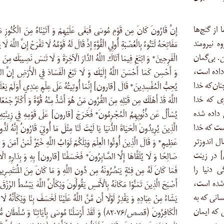
 از گنج‌ها
إِنَّ قَارُونَ كَانَ مِن قَوْمِ مُوسَى فَبَغَى عَلَيْهِمْ وَ آتَيْنَاهُ مِنَ الْكُنُوزِ مَا
ه نیرومند
مَفَاتِحَهُ لَتَنُوءُ بِالْعُصْبَةِ أُولِي الْقُوَّةِ إِذْ قَالَ لَهُ قَوْمُهُ لَا تَفْرَحْ إِنَّ اللَّهَ لَا
. بی‌گمان
الْفَرِحِينَ* وَ ابْتَغِ فِيمَا آتَاكَ اللَّهُ الدَّارَ الْآخِرَةَ وَ لَا تَنسَ نَصِيبَكَ مِنَ الد
داده است،
وَ أَحْسِن كَمَا أَحْسَنَ اللَّهُ إِلَيْكَ وَ لَا تَبْغِ الْفَسَادَ فِي الْأَرْضِ إِنَّ اللَّ
ان‌که خدا
يُحِبُّ الْمُفْسِدِينَ* قَالَ [قارون] إِنَّمَا أُوتِيتُهُ عَلَى عِلْمٍ عِندِي أَوَلَمْ يَعْلَم
ی که خدا
اللَّهَ قَدْ أَهْلَكَ مِن قَبْلِهِ مِنَ القُرُونِ مَنْ هُوَ أَشَدُّ مِنْهُ قُوَّةً وَ أَكْثَرُ جَمْعًا
داده‌ شده
يُسْأَلُ عَن ذُنُوبِهِمُ الْمُجْرِمُونَ* فَخَرَجَ [قارون] عَلَى قَوْمِهِ فِي زِينَتِهِ
ست که خدا
الَّذِينَ يُرِيدُونَ الْحَيَاةَ الدُّنيَا يَا لَيْتَ لَنَا مِثْلَ مَا أُوتِيَ قَارُونُ إِنَّهُ لَذُ
ل ‏اندوزتر
عَظِيمٍ* وَ قَالَ الَّذِينَ أُوتُوا الْعِلْمَ وَيْلَكُمْ ثَوَابُ اللَّهِ خَيْرٌ لِّمَنْ آمَنَ وَ
] در زینت
صَالِحًا وَ لَا يُلَقَّاهَا إِلَّا الصَّابِرُونَ* فَخَسَفْنَا [قارون] بِهِ وَ بِدَارِهِ الْ
 دنیا را
فَمَا كَانَ لَهُ مِن فِئَةٍ يَنصُرُونَهُ مِن دُونِ اللَّهِ وَ مَا كَانَ مِنَ المُنتَصِرِي
 شده است،
أَصْبَحَ الَّذِينَ تَمَنَّوْا مَكَانَهُ بِالْأَمْسِ يَقُولُونَ وَيْكَأَنَّ اللَّهَ يَبْسُطُ الرِّزْق
انی که به
يَشَاءُ مِنْ عِبَادِهِ وَ يَقْدِرُ لَوْلَا أَن مَّنَّ اللَّهُ عَلَيْنَا لَخَسَفَ بِنَا وَيْكَأَنَّهُ لَا ي
 که ایمان
الْكَافِرُونَ (قصص/۷۶-۸۲) وَ لَقَدْ أَرْسَلْنَا مُوسَى بِآيَاتِنَا وَ سُلْطَانٍ