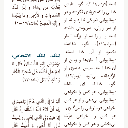
بَشَرٌ مِّمَّنْ خَلَقَ يَغْفِرُ لِمَن يَشَاءُ وَ
است (فرقان/۱-۲). بگو، ستایش
يُعَذِّبُ مَن يَشَاءُ وَ لِلّهِ مُلْكُ
خدایی را که فرزندی نگرفته و در
السَّمَاوَاتِ وَ الأَرْضِ وَ مَا بَيْنَهُمَا
فرمانروایی شریکی ندارد و نه او
وَ إِلَيْهِ الْمَصِيرُ (مائده/۱۷-۱۸)
از سر زبونی، سرپرستی داشته
است و او را بسیار بزرگ شمار
(اسراء/۱۱۱). بگو، شفاعت
یکسره از آن خدا است.
الملک- الملک الاشخاص،
فرمانروایی آسمان‌ها و زمین از
فَوَسْوَسَ إِلَيْهِ الشَّيْطَانُ قَالَ يَا
آن خدا است. سپس به سوی او
آدَمُ هَلْ أَدُلُّكَ عَلَى شَجَرَةِ الْخُلْدِ
بازگردانده می‌شوید (زمر/۴۴).
وَ مُلْكٍ لَّا يَبْلَى (طه/۱۲۰)
بگو، خدایا، ای مالک
فرمانروایی، هر کس را بخواهی
فرمانروایی می‌دهی و از هر کس
أَلَمْ تَرَ إِلَى الَّذِي حَآجَّ إِبْرَاهِيمَ فِي
بخواهی فرمانروایی را می‌گیری.
رِبِّهِ أَنْ آتَاهُ اللّهُ الْمُلْكَ إِذْ قَالَ
هر کس را بخواهی عزّت
إِبْرَاهِيمُ رَبِّيَ الَّذِي يُحْيِي وَ يُمِيتُ
می‌بخشی و هر کس را بخواهی
قَالَ أَنَا أُحْيِي وَ أُمِيتُ قَالَ