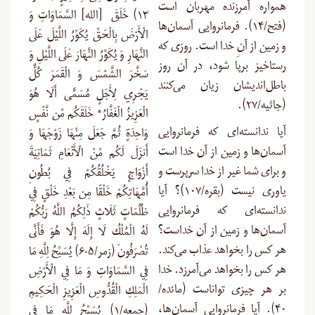
همواره آمرزنده مهربان است
۱۳) خَلَقَ [الله] السَّمَاوَاتِ وَ
(فتح/۱۴). فرمانروایی آسمان‌ها
الْأَرْضَ بِالْحَقِّ يُكَوِّرُ اللَّيْلَ عَلَى
و زمین از آنِ خدا است. روزی که
النَّهَارِ وَ يُكَوِّرُ النَّهَارَ عَلَى اللَّيْلِ وَ
رستاخیز برپا شود، در آن روز
سَخَّرَ الشَّمْسَ وَ الْقَمَرَ كُلٌّ
باطل‌اندیشان زیان می‌کنند
يَجْرِي لِأَجَلٍ مُسَمًّى أَلَا هُوَ
(جاثیه/۲۷
).
الْعَزِيزُ الْغَفَّارُ* خَلَقَكُم مِّن نَّفْسٍ
آیا ندانسته‌ای که فرمانروایی
وَاحِدَةٍ ثُمَّ جَعَلَ مِنْهَا زَوْجَهَا وَ
آسمان‌ها و زمین از آن خدا است
أَنزَلَ لَكُم مِّنْ الْأَنْعَامِ ثَمَانِيَةَ
و برای شما غیر از خدا سرپرست و
أَزْوَاجٍ يَخْلُقُكُمْ فِي بُطُونِ
یاوری نیست (بقره/۱۰۷)؟ آیا
أُمَّهَاتِكُمْ خَلْقًا مِن بَعْدِ خَلْقٍ فِي
ندانسته‌ای که فرمانروایی
ظُلُمَاتٍ ثَلَاثٍ ذَلِكُمُ اللَّهُ رَبُّكُمْ
آسمان‌ها و زمین از آن خداست؟
لَهُ الْمُلْكُ لَا إِلَهَ إِلَّا هُوَ فَأَنَّى
هر کس را بخواهد عذاب می‌کند.
تُصْرَفُونَ (زمر/۵-۶) يُسَبِّحُ لِلَّهِ مَا
هر کس را بخواهد می‌آمرزد. خدا
فِي السَّمَاوَاتِ وَ مَا فِي الْأَرْضِ
بر هر چیزی تواناست (مائده/
الْمَلِكِ الْقُدُّوسِ الْعَزِيزِ الْحَكِيمِ
۴۰). آیا فرمانروایی آسمان‌ها،
(جمعه/۱) يُسَبِّحُ لِلَّهِ مَا فِي