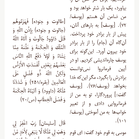
کرده‌ایم. برای هر کس آن را
بیاورد، یک بار شتر خواهد بود و
من ضامن آن هستم (یوسف/
[طالوت و جنوده] فَهَزَمُوهُم
۷۲). [یوسف] به بارهای آنان،
(جالوت و جنوده) بِإِذْنِ اللّهِ وَ
پیش از بار برادر خود پرداخت.
قَتَلَ دَاوُودُ جَالُوتَ وَ آتَاهُ اللّهُ
آن‌گاه آن (جام) را از بار برادر
الْمُلْكَ وَ الْحِكْمَةَ وَ عَلَّمَهُ مِمَّا
خود بیرون آورد. این‌گونه برای
يَشَاءُ وَ لَوْلاَ دَفْعُ اللّهِ النَّاسَ
یوسف چاره‌اندیشی کردیم. او در
بَعْضَهُمْ بِبَعْضٍ لَّفَسَدَتِ الأَرْضُ
آیین فرمانروا نمی‌توانست
وَلَكِنَّ اللّهَ ذُو فَضْلٍ عَلَى
برادرش را بگیرد، مگر این‌که خدا
الْعَالَمِينَ (بقره/۲۵۱) وَ شَدَدْنَا
بخواهد (یوسف/۷۶). [یوسف
مُلْكَهُ (داوود) وَ آتَيْنَاهُ الْحِكْمَةَ
گفت:] پروردگارا، تو به من از
وَ فَصْلَ الْخِطَابِ (ص/۲۰)
فرمانروایی دادی و از تعبیر
خواب‌ها به من آموختی (یوسف/
).
۱۰۱
قَالَ [سلیمان] رَبِّ اغْفِرْ لِي
وَهَبْ لِي مُلْكًا لَّا يَنبَغِي لِأَحَدٍ مِّنْ
موسی به قوم خود گفت: ای قوم