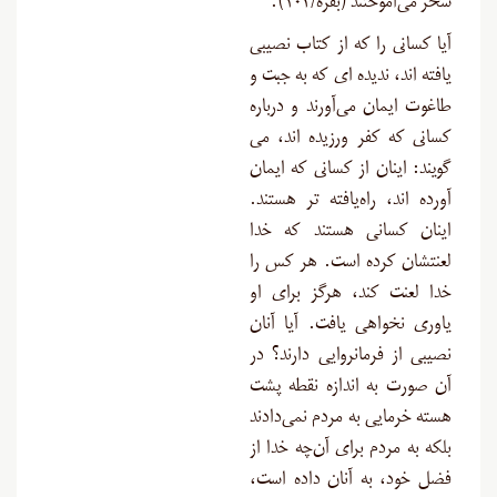
سحر می‌آموختند (بقره/۱۰۲
).
آیا کسانى را که از کتاب نصیبى
یافته ‏اند، ندیده‏ اى که به جبت و
طاغوت ایمان می‌آورند و درباره
کسانى که کفر ورزیده ‏اند، مى‏
گویند: اینان از کسانى که ایمان
آورده‏ اند، راه‌یافته ‏تر هستند.
اینان کسانی هستند که خدا
لعنتشان کرده است. هر کس را
خدا لعنت کند، هرگز براى او
یاورى نخواهى یافت. آیا آنان
نصیبی از فرمانروایی دارند؟ در
آن صورت به اندازه نقطه پشت
هسته خرمایی به مردم نمی‌دادند
بلکه به مردم براى آن‌چه خدا از
فضل خود، به آنان داده است،