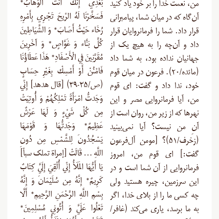
بَعْدِي إِنَّكَ أَنتَ الْوَهَّابُ*
من، نعمت خدا را بر خود یاد کنید
فَسَخَّرْنَا لَهُ الرِّيحَ تَجْرِي بِأَمْرِهِ
آن‌گاه که در میان شما، پیامبرانی
رُخَاء حَيْثُ أَصَابَ* وَ الشَّيَاطِينَ
قرار داد. شما را فرمانروایان قرار
كُلَّ بَنَّاء وَ غَوَّاصٍ* وَ آخَرِينَ
داد و آن‌چه را به هیچ یک از
مُقَرَّنِينَ فِي الْأَصْفَادِ* هَذَا عَطَاؤُنَا
جهانیان نداده بود، به شما داد
فَامْنُنْ أَوْ أَمْسِكْ بِغَيْرِ حِسَابٍ
(مائده/۲۰). فرعون در میان قوم
(ص/۳۵-۳۹) [قال هدهد] إِنِّي
خود، ندا داد و گفت: ای قوم
وَجَدتُّ امْرَأَةً تَمْلِكُهُمْ وَ أُوتِيَتْ
من، آیا فرمانروایی مصر و این
مِن كُلِّ شَيْءٍ وَ لَهَا عَرْشٌ
نهرها که از زیر من، روان است از
عَظِيمٌ* وَجَدتُّهَا وَ قَوْمَهَا
آنِ من نیست؟ آیا نمی‌بینید
يَسْجُدُونَ لِلشَّمْسِ مِن دُونِ
(زخرف/۵۱)؟ [مومن آل‌فرعون
اللَّهِ … قَالَتْ [إمراة تملک سبأ]
گفت:] ای قوم من، امروز
يَا أَيُّهَا المَلَأُ إِنِّي أُلْقِيَ إِلَيَّ كِتَابٌ
فرمانروایی از آن شما است و در
كَرِيمٌ* إِنَّهُ مِن سُلَيْمَانَ وَ إِنَّهُ
این سرزمین، چیره هستید ولی
بِسْمِ اللَّهِ الرَّحْمَنِ الرَّحِيمِ* أَلَّا
چه کسی ما را از بلای خدا، اگر
تَعْلُوا عَلَيَّ وَ أْتُونِي مُسْلِمِينَ*
به ما برسد، یاری می‌کند (غافر/