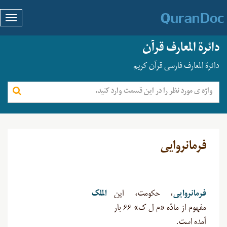
دائرة المعارف قرآن
دائرة المعارف فارسی قرآن کریم
فرمانروایی
فرمانروایی
، حکومت، این
الملک
مفهوم از مادّه «م ل ک» ۶۶ بار
آمده است
.