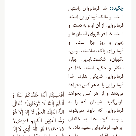
چکیده
:
خدا فرمانروای راستین
است. او مالک فرمانروایی است.
فرمانروایی از آن او و به دست او
است. خدا فرمانروای آسمان‌ها و
زمین و روز جزا است. او
فرمانروای پاک، سلامت، مومن،
نگهبان، شکست‌ناپذیر، جبّار،
متکبّر و حکیم است. خدا در
فرمانروایی شریکی ندارد. خدا
فرمانروایی را به هر کس بخواهد
می‌دهد و از هر کس بخواهد
أَفَحَسِبْتُمْ أَنَّمَا خَلَقْنَاكُمْ عَبَثًا وَ
بازمی‌گیرد. شیطان آدم را به
أَنَّكُمْ إِلَيْنَا لَا تُرْجَعُونَ* فَتَعَالَى
فرمانروایی که نابود نمی‌شود،
اللَّهُ الْمَلِكُ الْحَقُّ لَا إِلَهَ إِلَّا هُوَ
وسوسه کرد. خدا به خاندان
رَبُّ الْعَرْشِ الْكَرِيمِ (مومنون/
ابراهیم فرمانروایی عظیم داد. به
۱۱۵-۱۱۶) هُوَ اللَّهُ الَّذِي لَا إِلَهَ