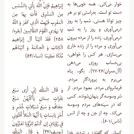
خوار می‌کنی. همه خوبی‌ها به
إِبْرَاهِيمُ فَإِنَّ اللّهَ يَأْتِي بِالشَّمْسِ
دست تو است. به‌راستی تو بر هر
مِنَ الْمَشْرِقِ فَأْتِ بِهَا مِنَ
چیز توانا هستی. شب را به روز
الْمَغْرِبِ فَبُهِتَ الَّذِي كَفَرَ وَ اللّهُ
درمی‌آوری و روز را به شب
لاَ يَهْدِي الْقَوْمَ الظَّالِمِينَ (بقره/
درمی‌آوری. زنده را از مرده بیرون
۲۵۸) فَقَدْ آتَيْنَآ آلَ إِبْرَاهِيمَ
می‌آوری و مرده را از زنده خارج
الْكِتَابَ وَ الْحِكْمَةَ وَ آتَيْنَاهُم
می‌سازی. هر کس را خواهی،
مُّلْكًا عَظِيمًا
(نساء/۵۴)
بی‌حساب روزی می‌دهی
(آل‌عمران/۲۶-۲۷). بگو، پناه
می‌برم به پروردگارِ مردم.
فرمانروای مردم. معبود مردم. از
وَ قَالَ الْمَلِكُ إِنِّي أَرَى سَبْعَ
شر وسوسه‌گر پنهان‌شونده. کسی
بَقَرَاتٍ سِمَانٍ يَأْكُلُهُنَّ سَبْعٌ
که در سینه‌های مردم وسوسه
عِجَافٌ وَ سَبْعَ سُنبُلاَتٍ خُضْرٍ وَ
می‌کند. چه از جن و چه از انس
أُخَرَ يَابِسَاتٍ يَا أَيُّهَا الْمَلأُ أَفْتُونِي
(ناس/۱-۶
).
فِي رُؤْيَايَ إِن كُنتُمْ لِلرُّؤْيَا تَعْبُرُونَ
(یوسف/۴۳) وَ قَالَ الْمَلِكُ
کسانى که گفتند: بی‌تردید خدا