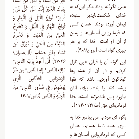
تُعِزُّ مَن تَشَاء وَ تُذِلُّ مَن تَشَاء
عیبی نگرفته بودند مگر این‌که به
بِيَدِكَ الْخَيْرُ إِنَّكَ عَلَىَ كُلِّ شَيْءٍ
خدای شکست‌ناپذیر ستوده
قَدِيرٌ* تُولِجُ اللَّيْلَ فِي الْنَّهَارِ وَ
ایمان آورده بودند. همان کسی
تُولِجُ النَّهَارَ فِي اللَّيْلِ وَ تُخْرِجُ
که فرمانروایی آسمان‌ها و زمین
الْحَيَّ مِنَ الْمَيِّتِ وَ تُخْرِجُ
از آن او است. خدا که بر هر
الَمَيَّتَ مِنَ الْحَيِّ وَ تَرْزُقُ مَن
چیزی گواه است (بروج/۸-۹
).
تَشَاء بِغَيْرِ حِسَابٍ (آل‌عمران/
۲۶-۲۷) قُلْ أَعُوذُ بِرَبِّ النَّاسِ*
این گونه آن را قرآنى عربى نازل
مَلِكِ النَّاسِ* إِلَهِ النَّاسِ* مِن شَرِّ
کردیم و در آن از هشدارها
الْوَسْوَاسِ الْخَنَّاسِ الَّذِي
گوناگون آوردیم باشد که تقوا
يُوَسْوِسُ فِي صُدُورِ النَّاسِ* مِنَ
پیشه کنند یا پندى براى آنان
الْجِنَّةِ وَ النَّاسِ (ناس/۱-۶)
بیاورد پس بلندمرتبه است، ‏خدا
فرمانرواى حق (طه/۱۱۳-۱۱۴
).
بگو، ای مردم، من پیامبر خدا به
سوی همه شما هستم. همان
کسی که فرمانروایی آسمان
ها و