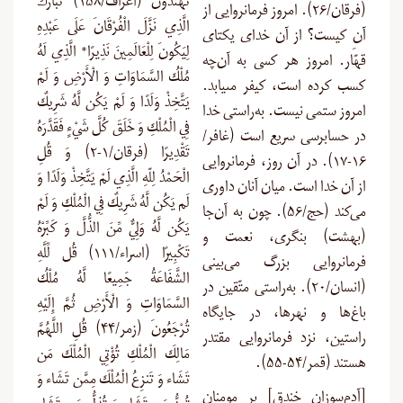
تَهْتَدُونَ (اعراف/۱۵۸) تَبَارَكَ
(فرقان/۲۶). امروز فرمانروایی از
الَّذِي نَزَّلَ الْفُرْقَانَ عَلَى عَبْدِهِ
آنِ کیست؟ از آن خدای یکتای
لِيَكُونَ لِلْعَالَمِينَ نَذِيرًا* الَّذِي لَهُ
قهّار. امروز هر کسى به آن‌چه
مُلْكُ السَّمَاوَاتِ وَ الْأَرْضِ وَ لَمْ
کسب کرده است، کیفر مى‏یابد.
يَتَّخِذْ وَلَدًا وَ لَمْ يَكُن لَّهُ شَرِيكٌ
امروز ستمى نیست. به‌راستی خدا
فِي الْمُلْكِ وَ خَلَقَ كُلَّ شَيْءٍ فَقَدَّرَهُ
در حسابرسی سریع است (غافر/
تَقْدِيرًا (فرقان/۱-۲) وَ قُلِ
۱۶-۱۷). در آن روز، فرمانروایی
الْحَمْدُ لِلّهِ الَّذِي لَمْ يَتَّخِذْ وَلَدًا وَ
از آن خدا است. میان آنان داوری
لَم يَكُن لَّهُ شَرِيكٌ فِي الْمُلْكِ وَ لَمْ
می‌کند (حج/۵۶). چون به آن‌جا
يَكُن لَّهُ وَلِيٌّ مِّنَ الذُّلَّ وَ كَبِّرْهُ
(بهشت) بنگری، نعمت و
تَكْبِيرًا (اسراء/۱۱۱) قُل لِّلَّهِ
فرمانروایی بزرگ می‌بینی
الشَّفَاعَةُ جَمِيعًا لَّهُ مُلْكُ
(انسان/۲۰). به‌راستی متّقین در
السَّمَاوَاتِ وَ الْأَرْضِ ثُمَّ إِلَيْهِ
باغ‌ها و نهرها، در جایگاه
تُرْجَعُونَ (زمر/۴۴) قُلِ اللَّهُمَّ
راستین، نزد فرمانروایی مقتدر
مَالِكَ الْمُلْكِ تُؤْتِي الْمُلْكَ مَن
هستند (قمر/۵۴-۵۵
).
تَشَاء وَ تَنزِعُ الْمُلْكَ مِمَّن تَشَاء وَ
[
آدم‌سوزان خندق] بر مومنان