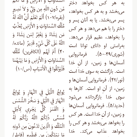
السَّمَاوَاتِ وَ الأَرْضِ وَ مَا لَكُم
به هر کس بخواهد دختر
مِّن دُونِ اللّهِ مِن وَلِيٍّ وَ لاَ نَصِيرٍ
می‌بخشد و به هر کس بخواهد،
(بقره/۱۰۷) أَلَمْ تَعْلَمْ أَنَّ اللّهَ لَهُ
پسر می‌بخشد. یا به آنان پسر و
مُلْكُ السَّمَاوَاتِ وَ الأَرْضِ يُعَذِّبُ
دختر را با هم می‌دهد و هر کس
مَن يَشَاءُ وَ يَغْفِرُ لِمَن يَشَاءُ وَ
را بخواهد، عقیم قرار می‌دهد.
اللّهُ عَلَى كُلِّ شَيْءٍ قَدِيرٌ (مائده/
به‌راستی او دانای توانا است
۴۰) أَمْ لَهُم (الکافرین) مُّلْكُ
(شوری/۴۹-۵۰). فرمانروایی
السَّمَاوَاتِ وَ الْأَرْضِ وَ مَا بَيْنَهُمَا
آسمان‌ها و زمین، از آنِ خدا
فَلْيَرْتَقُوا فِي الْأَسْبَابِ (ص/۱۰)
است. بازگشت به سوی خدا است
(نور/۴۲). فرمانروایی آسمان‌ها و
زمین، از آنِ او است. کارها به
يُولِجُ اللَّيْلَ فِي النَّهَارِ وَ يُولِجُ
سوی خدا بازگردانده می‌شود
النَّهَارَ فِي اللَّيْلِ وَ سَخَّرَ الشَّمْسَ
(حدید/۵). فرمانروایی آسمان‌ها
وَ الْقَمَرَ كُلٌّ يَجْرِي لِأَجَلٍ
و زمین، از آنِ خدا است. هر کس
مُّسَمًّى ذَلِكُمُ اللَّهُ رَبُّكُمْ لَهُ
را بخواهد می‌بخشد و هر کس را
الْمُلْكُ وَ الَّذِينَ تَدْعُونَ مِن دُونِهِ
بخواهد عذاب می‌کند. خدا
مَا يَمْلِكُونَ مِن قِطْمِيرٍ (فاطر/