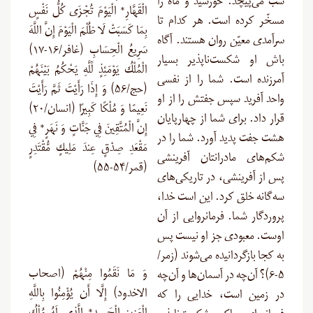
شب می‌پیچد. خورشید و ماه را
الْقَهَّارِ* ‏الْيَوْمَ تُجْزَى كُلُّ نَفْسٍ
مسخّر کرده است. هر کدام تا
بِمَا كَسَبَتْ لَا ظُلْمَ الْيَوْمَ إِنَّ اللَّهَ
سرآمدی معیّن روان هستند. آگاه
سَرِيعُ الْحِسَابِ (غافر/۱۶-۱۷)
باش او شکست‌ناپذیر بسیار
الْمُلْكُ يَوْمَئِذٍ لِّلَّهِ يَحْكُمُ بَيْنَهُمْ
آمرزنده است. شما را از نفسی
(حج/۵۶) وَ إِذَا رَأَيْتَ ثَمَّ رَأَيْتَ
واحد آفرید سپس جفتش را از او
نَعِيمًا وَ مُلْكًا كَبِيرًا (انسان/۲۰)
قرار داد. برای شما از چهارپایان
إِنَّ الْمُتَّقِينَ فِي جَنَّاتٍ وَ نَهَرٍ* فِي
هشت جفت پدید آورد. شما را در
مَقْعَدِ صِدْقٍ عِندَ مَلِيكٍ مُّقْتَدِرٍ
شکم‌های مادرانتان آفرینشی
(قمر/۵۴-۵۵)
پس از آفرینشی، در تاریکی‌های
سه‌گانه خلق کرد. این است خدا،
پروردگار شما. فرمانروایی از آن
اوست. معبودی جز او نیست پس
به کجا بازگردانیده می‌شوند (زمر/
وَ مَا نَقَمُوا مِنْهُمْ (اصحاب
۵-۶)؟ آن‌چه در آسمان‌ها و آن‌چه
الاخدود) إِلَّا أَن يُؤْمِنُوا بِاللَّهِ
در زمین است، خدایی را که