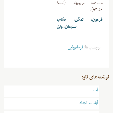
حسادت می‌ورزند (نساء/
).
۵۱-۵۴
فرعون، تمکّن، حکام،
سلیمان، ولیّ
برچسب‌ها:
فرمانروایی
نوشته‌های تازه
آب
آباء ← اجداد