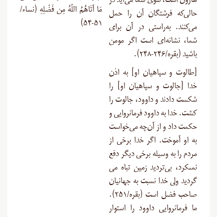
هارون است، سوی شما می‌آید در
مَا آتَاهُمُ اللّهُ مِن فَضْلِهِ (نساء/
حالی‌که فرشتگان آن را حمل
۵۱-۵۴)
می‌کنند. به‌راستی در آن برای
شما، نشانه‌ای است اگر مومن
باشید (بقره/۲۴۶-۲۴۸
).
[
طالوت و سپاهیان او] به اذن
خدا [جالوت و سپاهیان او] را
شکست دادند و داوود، جالوت را
کشت. خدا به داوود فرمانروایی و
حکمت داد و از آن‌چه می‌خواست
به او آموخت. اگر خدا برخى از
مردم را به وسیله برخى دیگر دفع
نمى‏کرد، بی‌تردید زمین تباه مى‏
گردید ولى خدا نسبت به جهانیان
صاحب فضل است (بقره/۲۵۱).
ما فرمانروایی داوود را استوار