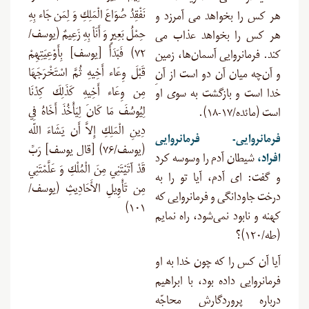
نَفْقِدُ صُوَاعَ الْمَلِكِ وَ لِمَن جَاء بِهِ
هر کس را بخواهد مى ‏آمرزد و
حِمْلُ بَعِيرٍ وَ أَنَاْ بِهِ زَعِيمٌ (یوسف/
هر کس را بخواهد عذاب مى‏
۷۲) فَبَدَأَ [یوسف] بِأَوْعِيَتِهِمْ
کند. فرمانروایی آسمان‌ها، زمین
قَبْلَ وِعَاء أَخِيهِ ثُمَّ اسْتَخْرَجَهَا
و آن‌چه میان آن دو است از آنِ
مِن وِعَاء أَخِيهِ كَذَلِكَ كِدْنَا
خدا است و بازگشت به سوی او
لِيُوسُفَ مَا كَانَ لِيَأْخُذَ أَخَاهُ فِي
است (مائده/۱۷-۱۸
).
دِينِ الْمَلِكِ إِلاَّ أَن يَشَاءَ اللّه
فرمانروایی- فرمانروایی
(یوسف/۷۶) [قال یوسف] رَبِّ
افراد،
شیطان آدم را وسوسه کرد
قَدْ آتَيْتَنِي مِنَ الْمُلْكِ وَ عَلَّمْتَنِي
و گفت: ای آدم، آیا تو را به
مِن تَأْوِيلِ الأَحَادِيثِ (یوسف/
درخت جاودانگی و فرمانروایی که
۱۰۱)
کهنه و نابود نمی‌شود، راه نمایم
(طه/۱۲۰)؟
آیا آن کس را که چون خدا به او
فرمانروایی داده بود، با ابراهیم
درباره پروردگارش محاجّه