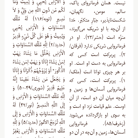
وَ الأَرْضِ يُحْيِي وَ يُمِيتُ وَمَا
نیست. همان فرمانروای پاک،
لَكُم مِّن دُونِ اللّهِ مِن وَلِيٍّ وَ لاَ
سالم، مومن، نگهبان،
نَصِيرٍ (توبه/۱۱۶) لَهُ مُلْكُ
شکست‌ناپذیر، جبّارِ متکبّر. خدا
السَّمَاوَاتِ وَ الْأَرْضِ يُحْيِي
از آن‌چه با او شریک می‌گیرند،
وَيُمِيتُ وَ هُوَ عَلَى كُلِّ شَيْءٍ قَدِيرٌ
منزّه است (حشر/۲۳). او در
(حدید/۲) لِلَّهِ مُلْكُ السَّمَاوَاتِ وَ
فرمانروایی شریکی ندارد (فرقان/
الْأَرْضِ يَخْلُقُ مَا يَشَاءُ يَهَبُ
۲). پربرکت است کسی که
لِمَنْ يَشَاءُ إِنَاثًا وَ يَهَبُ لِمَن يَشَاءُ
فرمانروایی به دست او است. او
الذُّكُورَ* أَوْ يُزَوِّجُهُمْ ذُكْرَانًا وَ إِنَاثًا
بر هر چیزی توانا است (ملک/
وَ يَجْعَلُ مَن يَشَاءُ عَقِيمًا إِنَّهُ
۱). پربرکت است، کسی که
عَلِيمٌ قَدِيرٌ (شوری/۴۹-۵۰) وَ
فرمانروایی آسمان‌ها و زمین و
لِلَّهِ مُلْكُ السَّمَاوَاتِ وَ الْأَرْضِ وَ
آن‌چه میان آن دو است، از آنِ
إِلَى اللَّهِ الْمَصِيرُ (نور/۴۲) لَهُ
اوست. علم قیامت نزد او است و
مُلْكُ السَّمَاوَاتِ وَ الْأَرْضِ وَ إِلَى
به سوی او بازگردانده می‌شوید
اللَّهِ تُرْجَعُ الأمُورُ (حدید/۵) وَ لِلَّهِ
(زخرف/۸۵). فرمانروایی
مُلْكُ السَّمَاوَاتِ وَ الْأَرْضِ يَغْفِرُ
آسمان‌ها، زمین و آن‌چه در آن دو