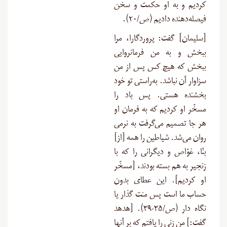
کردیم و به او حکمت و سخن
فیصله‌دهنده دادیم (ص/۲۰
).
[
سلیمان] گفت: پروردگارا، مرا
ببخش و به من فرمانروایی
ببخش که هیچ کس پس از من
سزاوار آن نباشد. به‌راستی تو خود
بخشنده هستی. پس باد را
مسخّر او کردیم که به فرمان او
هر جا تصمیم می‌گرفت به نرمی
روان می‌شد. شیاطین‌ را همه [از]
بنّا، غوّاص و دیگرانی را که با
زنجیر به هم بسته بودند، [مسخّر
او کردیم]. این عطای بدون
حساب ما است پس منت گذار یا
نگاه دار (ص/۳۵-۳۹). [هدهد
گفت:] من زنی را یافتم که بر آنها