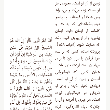
زمین از آن او است. معبودی جز
او نیست. زنده می‌کند و می‌میراند
پس به خدا و فرستاده او، پیامبر
درس‌ناخوانده‌‌ای که به خدا و
کلمات او ایمان دارد، ایمان
بیاورید و از او پیروی کنید، باشد
لَّقَدْ كَفَرَ الَّذِينَ قَآلُواْ إِنَّ اللّهَ هُوَ
که هدایت شوید (اعراف/۱۵۸).
الْمَسِيحُ ابْنُ مَرْيَمَ قُلْ فَمَن
پربرکت است، کسی که بر بنده
يَمْلِكُ مِنَ اللّهِ شَيْئًا إِنْ أَرَادَ أَن
خود فرقان را نازل کرد تا برای
يُهْلِكَ الْمَسِيحَ ابْنَ مَرْيَمَ وَ أُمَّهُ وَ
جهانیان هشداردهنده‌ای باشد.
مَن فِي الأَرْضِ جَمِيعًا وَ لِلّهِ مُلْكُ
همان کسی که فرمانروایی
السَّمَاوَاتِ وَ الأَرْضِ وَ مَا بَيْنَهُمَا
آسمان و زمین از آنِ او است.
يَخْلُقُ مَا يَشَاءُ وَ اللّهُ عَلَى كُلِّ
فرزندی اختیار نکرده و برای او
شَيْءٍ قَدِيرٌ* وَ قَالَتِ الْيَهُودُ وَ
شریکی در فرمانروایی نبوده
النَّصَارَى نَحْنُ أَبْنَاء اللّهِ وَ أَحِبَّاؤُهُ
است. هر چیزی را آفریده و آن را
قُلْ فَلِمَ يُعَذِّبُكُم بِذُنُوبِكُم بَلْ أَنتُم
چنان‌که باید، اندازه‌گیری کرده