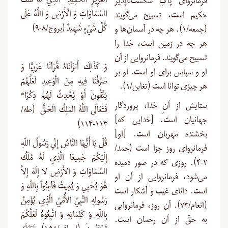
الْعَزِيزِ الْحَمِيدِ* الَّذِي لَهُ مُلْكُ
فرمانروای پاکِ شکست‌ناپذیر
السَّمَاوَاتِ وَ الْأَرْضِ وَ اللَّهُ عَلَى
حکیم است، تسبیح می‌گویند
كُلِّ شَيْءٍ شَهِيدٌ (بروج/۸-۹)
(جمعه/۱). هر چه در آسمان‌ها و
هر چه در زمین است، خدا را
تسبیح می‌گویند. فرمانروایی از آن
وَ كَذَلِكَ أَنزَلْنَاهُ قُرْآنًا عَرَبِيًّا وَ
او و سپاس برای او است. او بر
صَرَّفْنَا فِيهِ مِنَ الْوَعِيدِ لَعَلَّهُمْ
هر چیزی توانا است (تغابن/۱
).
يَتَّقُونَ أَوْ يُحْدِثُ لَهُمْ ذِكْرًا*
ستایش از آنِ خدا، پروردگار
فَتَعَالَى اللَّهُ الْمَلِكُ الْحَقُّ (طه/
جهانیان است. [خدایی که]
۱۱۳-۱۱۴)
بخشنده مهربان است. [او]
قُلْ يَا أَيُّهَا النَّاسُ إِنِّي رَسُولُ اللّهِ
فرمانروای روز جزا است (حمد/
إِلَيْكُمْ جَمِيعًا الَّذِي لَهُ مُلْكُ
۲-۴). روزی که در صور دمیده
السَّمَاوَاتِ وَ الأَرْضِ لا إِلَهَ إِلاَّ
می‌شود، فرمانروایی از آن او
هُوَ يُحْيِي وَ يُمِيتُ فَآمِنُواْ بِاللّهِ وَ
است. دانای غیب و آشکار است
رَسُولِهِ النَّبِيِّ الأُمِّيِّ الَّذِي يُؤْمِنُ
(انعام/۷۳). آن روز، فرمانروایی
بِاللّهِ وَ كَلِمَاتِهِ وَ اتَّبِعُوهُ لَعَلَّكُمْ
به حقّ از آن رحمان است.