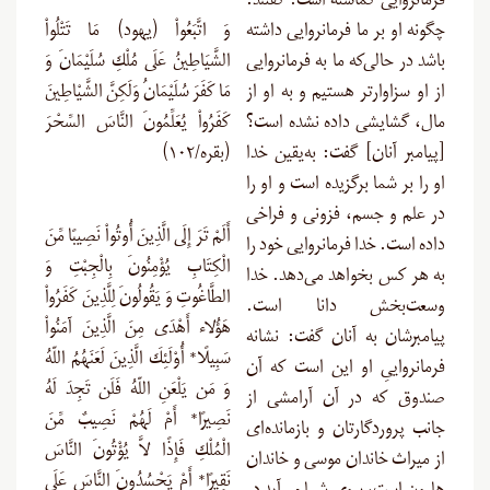
فرمانروایی گماشته است. گفتند:
چگونه او بر ما فرمانروایی داشته
وَ اتَّبَعُواْ (یهود) مَا تَتْلُواْ
باشد در حالی‌که ما به فرمانروایی
الشَّيَاطِينُ عَلَى مُلْكِ سُلَيْمَانَ وَ
از او سزاوارتر هستیم و به او از
مَا كَفَرَ سُلَيْمَانُ وَلَكِنَّ الشَّيْاطِينَ
مال، گشایشی داده نشده است؟
كَفَرُواْ يُعَلِّمُونَ النَّاسَ السِّحْرَ
[پیامبر آنان] گفت: به‌یقین خدا
(بقره/۱۰۲)
او را بر شما برگزیده است و او را
در علم و جسم، فزونی و فراخی
أَلَمْ تَرَ إِلَى الَّذِينَ أُوتُواْ نَصِيبًا مِّنَ
داده است. خدا فرمانروایی خود را
الْكِتَابِ يُؤْمِنُونَ بِالْجِبْتِ وَ
به هر کس بخواهد می‌دهد. خدا
الطَّاغُوتِ وَ يَقُولُونَ لِلَّذِينَ كَفَرُواْ
وسعت‌بخش دانا است.
هَؤُلاء أَهْدَى مِنَ الَّذِينَ آمَنُواْ
پیامبرشان به آنان گفت: نشانه
سَبِيلًا* أُوْلَئِكَ الَّذِينَ لَعَنَهُمُ اللّهُ
فرمانرواییِ او این است که آن
وَ مَن يَلْعَنِ اللّهُ فَلَن تَجِدَ لَهُ
صندوق که در آن آرامشی از
نَصِيرًا* أَمْ لَهُمْ نَصِيبٌ مِّنَ
جانب پروردگارتان و بازمانده‌ای
الْمُلْكِ فَإِذًا لاَّ يُؤْتُونَ النَّاسَ
از میراث خاندان موسی و خاندان
نَقِيرًا* أَمْ يَحْسُدُونَ النَّاسَ عَلَى