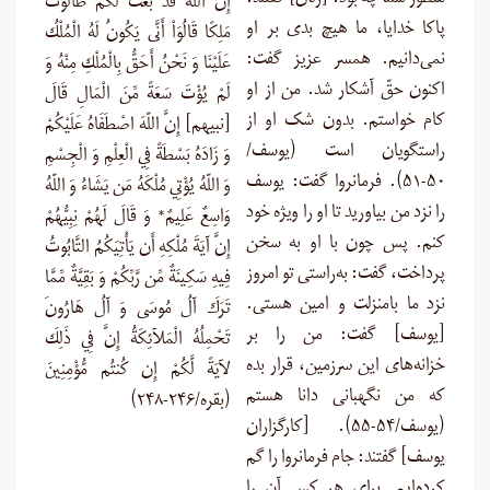
منظور شما چه بود؟ [زنان] گفتند:
إِنَّ اللّهَ قَدْ بَعَثَ لَكُمْ طَالُوتَ
پاکا خدایا، ما هیچ بدی بر او
مَلِكًا قَالُوَاْ أَنَّى يَكُونُ لَهُ الْمُلْكُ
نمی‌دانیم. همسر عزیز گفت:
عَلَيْنَا وَ نَحْنُ أَحَقُّ بِالْمُلْكِ مِنْهُ وَ
اکنون حقّ آشکار شد. من از او
لَمْ يُؤْتَ سَعَةً مِّنَ الْمَالِ قَالَ
کام خواستم. بدون شک او از
[نبیهم] إِنَّ اللّهَ اصْطَفَاهُ عَلَيْكُمْ
راستگویان است (یوسف/
وَ زَادَهُ بَسْطَةً فِي الْعِلْمِ وَ الْجِسْمِ
۵۰-۵۱). فرمانروا گفت: یوسف
وَ اللّهُ يُؤْتِي مُلْكَهُ مَن يَشَاءُ وَ اللّهُ
را نزد من بیاورید تا او را ویژه خود
وَاسِعٌ عَلِيمٌ* وَ قَالَ لَهُمْ نِبِيُّهُمْ
کنم. پس چون با او به سخن
إِنَّ آيَةَ مُلْكِهِ أَن يَأْتِيَكُمُ التَّابُوتُ
پرداخت، گفت: به‌راستی تو امروز
فِيهِ سَكِينَةٌ مِّن رَّبِّكُمْ وَ بَقِيَّةٌ مِّمَّا
نزد ما بامنزلت و امین هستی.
تَرَكَ آلُ مُوسَى وَ آلُ هَارُونَ
[یوسف] گفت: من را بر
تَحْمِلُهُ الْمَلآئِكَةُ إِنَّ فِي ذَلِكَ
خزانه‌های این سرزمین، قرار بده
لآيَةً لَّكُمْ إِن كُنتُم مُّؤْمِنِينَ
که من نگهبانی دانا هستم
(بقره/۲۴۶-۲۴۸)
(یوسف/۵۴-۵۵). [کارگزاران
یوسف] گفتند: جام فرمانروا را گم