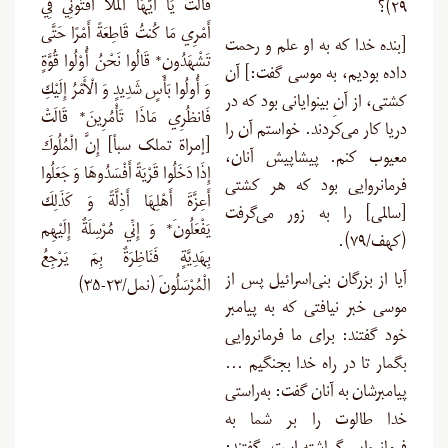
قَالَتْ يَا أَيُّهَا المَلَأُ أَفْتُونِي فِي
۲۹)؟
أَمْرِي مَا كُنتُ قَاطِعَةً أَمْرًا حَتَّى
[
بنده خدا که به او علم و رحمت
تَشْهَدُونِ* قَالُوا نَحْنُ أُوْلُوا قُوَّةٍ
داده بودیم، به موسی گفت:] آن
وَ أُولُوا بَأْسٍ شَدِيدٍ وَ الْأَمْرُ إِلَيْكِ
کشتی، از آنِ بینوایانی بود که در
فَانظُرِي مَاذَا تَأْمُرِينَ* قَالَتْ
دریا کار می‌کردند. خواستم آن را
[إمراة تملک سبأ] إِنَّ الْمُلُوكَ
معیوب کنم. پیشاپیش آنان،
إِذَا دَخَلُوا قَرْيَةً أَفْسَدُوهَا وَ جَعَلُوا
فرمانروایی بود که هر کشتی
أَعِزَّةَ أَهْلِهَا أَذِلَّةً وَ كَذَلِكَ
[سالمی] را به زور می‌گرفت
يَفْعَلُونَ* وَ إِنِّي مُرْسِلَةٌ إِلَيْهِم
(کهف/۷۹
).
بِهَدِيَّةٍ فَنَاظِرَةٌ بِمَ يَرْجِعُ
آیا از بزرگان بنی‌اسرائیل پس از
الْمُرْسَلُونَ (نمل/۲۳-۳۵)
موسی خبر نیافتی که به پیامبر
خود گفتند: برای ما فرمانروایی
بگمار تا در راه خدا بجنگیم …
پیامبرشان به آنان گفت: به‌راستی
خدا طالوت را بر شما به