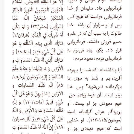
یوسف، اقوام موسی و داوود
إِلَّا هُوَ الْمَلِكُ الْقُدُّوسُ السَّلَامُ
فرمانروایی داد. سلیمان از خدا
الْمُؤْمِنُ الْمُهَيْمِنُ الْعَزِيزُ الْجَبَّارُ
فرمانروایی خواست که هیچ کس
الْمُتَكَبِّرُ سُبْحَانَ اللَّهِ عَمَّا
پس از او سزاوار آن نباشد. خدا
يُشْرِكُونَ (حشر/۲۳) وَ لَمْ يَكُن
طالوت را به سبب آن که در علم و
لَّهُ شَرِيكٌ فِي الْمُلْكِ (فرقان/۲)
جسم فزونی داشت، فرمانروایی
تَبَارَكَ الَّذِي بِيَدِهِ الْمُلْكُ وَ هُوَ
قرار داد. بگو، پناه می‌برم به
عَلَى كُلِّ شَيْءٍ قَدِيرٌ (ملک/۱) وَ
فرمانروای مردم، معبود مردم
.
تَبَارَكَ الَّذِي لَهُ مُلْكُ السَّمَاوَاتِ وَ
الْأَرْضِ وَ مَا بَيْنَهُمَا وَ عِندَهُ عِلْمُ
آیا پنداشته‌اید که شما را بیهوده
السَّاعَةِ وَ إِلَيْهِ تُرْجَعُونَ (زخرف/
آفریده‌ایم و شما به سوی ما
۸۵) لِلّهِ مُلْكُ السَّمَاوَاتِ وَ
بازگردانده نمی‌شوید؟ پس خدا
الأَرْضِ وَ مَا فِيهِنَّ وَ هُوَ عَلَى كُلِّ
برتر است. آن فرمانروای حق.
شَيْءٍ قَدِيرٌ (مائده/۱۲۰) وَ لِلّهِ
هیچ معبودی جز او نیست. او
مُلْكُ السَّمَاوَاتِ وَ الأَرْضِ وَ اللّهُ
پروردگار عرش گرانمایه است
عَلَىَ كُلِّ شَيْءٍ قَدِيرٌ (آل‌عمران/
(مومنون/۱۱۵-۱۱۶). او خدایی
۱۸۹) إِنَّ اللّهَ لَهُ مُلْكُ السَّمَاوَاتِ
است که هیچ معبودی جز او