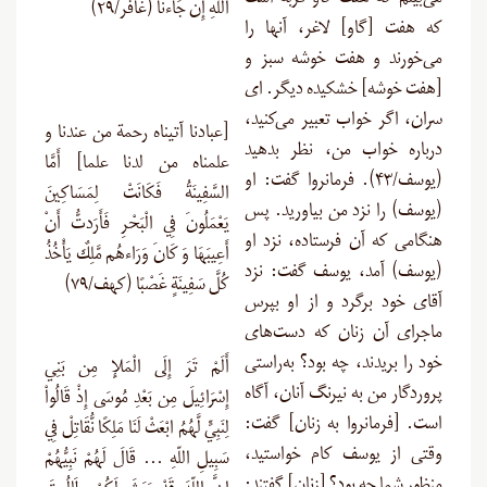
می‌بینم که هفت گاو فربه است
اللَّهِ إِنْ جَاءنَا (غافر/۲۹)
که هفت [گاو] لاغر، آنها را
می‌خورند و هفت خوشه سبز و
[هفت خوشه] خشکیده دیگر. ای
سران، اگر خواب تعبیر می‌کنید،
[عبادنا آتيناه رحمة من عندنا و
درباره خواب من، نظر بدهید
علمناه من لدنا علما] أَمَّا
(یوسف/۴۳). فرمانروا گفت: او
السَّفِينَةُ فَكَانَتْ لِمَسَاكِينَ
(یوسف) را نزد من بیاورید. پس
يَعْمَلُونَ فِي الْبَحْرِ فَأَرَدتُّ أَنْ
هنگامی که آن فرستاده، نزد او
أَعِيبَهَا وَ كَانَ وَرَاءهُم مَّلِكٌ يَأْخُذُ
(یوسف) آمد، یوسف گفت: نزد
كُلَّ سَفِينَةٍ غَصْبًا (کهف/۷۹)
آقای خود برگرد و از او بپرس
ماجرای آن زنان که دست‌های
خود را بریدند، چه بود؟ به‌راستی
أَلَمْ تَرَ إِلَى الْمَلإِ مِن بَنِي
پروردگار من به نیرنگ آنان، آگاه
إِسْرَائِيلَ مِن بَعْدِ مُوسَى إِذْ قَالُواْ
است. [فرمانروا به زنان] گفت:
لِنَبِيٍّ لَّهُمُ ابْعَثْ لَنَا مَلِكًا نُّقَاتِلْ فِي
وقتی از یوسف کام خواستید،
سَبِيلِ اللّهِ … قَالَ لَهُمْ نَبِيُّهُمْ