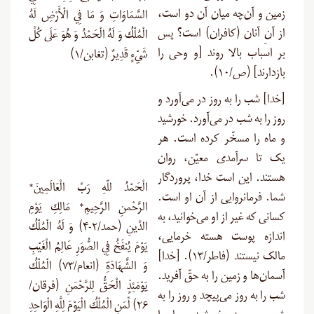
زمین و آن‌چه میان آن دو است،
السَّمَاوَاتِ وَ مَا فِي الْأَرْضِ لَهُ
از آنِ آنان (کافران) است؟ پس
الْمُلْكُ وَ لَهُ الْحَمْدُ وَ هُوَ عَلَى كُلِّ
بر اسباب بالا روند [و وحی را
شَيْءٍ قَدِيرٌ (تغابن/۱)
بازدارند] (ص/۱۰
).
[
خدا] شب را به روز در می‌آورد و
روز را به شب در می‌آورد. خورشید
و ماه را مسخّر کرده است. هر
یک تا سرآمدی معیّن، روان
هستند. این است خدا، پروردگار
الْحَمْدُ للّهِ رَبِّ الْعَالَمِينَ*
شما. فرمانروایی از آن او است.
الرَّحْمنِ الرَّحِيمِ* مَالِكِ يَوْمِ
کسانی که غیر از او می‌خوانید، به
الدِّينِ (حمد/۲-۴) وَ لَهُ الْمُلْكُ
اندازه پوست هسته خرمایی،
يَوْمَ يُنفَخُ فِي الصُّوَرِ عَالِمُ الْغَيْبِ
مالک نیستند (فاطر/۱۳). [خدا]
وَ الشَّهَادَةِ (انعام/۷۳) الْمُلْكُ
آسمان‌ها و زمین را به حقّ آفرید.
يَوْمَئِذٍ الْحَقُّ لِلرَّحْمَنِ (فرقان/
شب را به روز می‌پیچد و روز را به
۲۶) لِّمَنِ الْمُلْكُ الْيَوْمَ لِلَّهِ الْوَاحِدِ