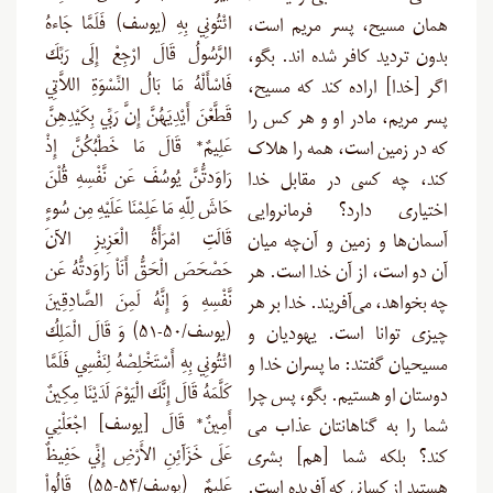
ائْتُونِي بِهِ (یوسف) فَلَمَّا جَاءهُ
همان مسیح، پسر مریم است،
الرَّسُولُ قَالَ ارْجِعْ إِلَى رَبِّكَ
بدون تردید کافر شده‏ اند. بگو،
فَاسْأَلْهُ مَا بَالُ النِّسْوَةِ اللاَّتِي
اگر [خدا] اراده کند که مسیح،
قَطَّعْنَ أَيْدِيَهُنَّ إِنَّ رَبِّي بِكَيْدِهِنَّ
پسر مریم، مادر او و هر کس را
عَلِيمٌ* قَالَ مَا خَطْبُكُنَّ إِذْ
که در زمین است، همه را هلاک
رَاوَدتُّنَّ يُوسُفَ عَن نَّفْسِهِ قُلْنَ
کند، چه کسى در مقابل خدا
حَاشَ لِلّهِ مَا عَلِمْنَا عَلَيْهِ مِن سُوءٍ
اختیارى دارد؟ فرمانروایى
قَالَتِ امْرَأَةُ الْعَزِيزِ الآنَ
آسمان‌ها و زمین و آن‌چه میان
حَصْحَصَ الْحَقُّ أَنَاْ رَاوَدتُّهُ عَن
آن دو است، از آن خدا است. هر
نَّفْسِهِ وَ إِنَّهُ لَمِنَ الصَّادِقِينَ
چه بخواهد، می‌آفریند. خدا بر هر
(یوسف/۵۰-۵۱) وَ قَالَ الْمَلِكُ
چیزی توانا است. یهودیان و
ائْتُونِي بِهِ أَسْتَخْلِصْهُ لِنَفْسِي فَلَمَّا
مسیحیان گفتند: ما پسران خدا و
كَلَّمَهُ قَالَ إِنَّكَ الْيَوْمَ لَدَيْنَا مِكِينٌ
دوستان او هستیم. بگو، پس چرا
أَمِينٌ* قَالَ [یوسف] اجْعَلْنِي
شما را به گناهانتان عذاب مى‏
عَلَى خَزَآئِنِ الأَرْضِ إِنِّي حَفِيظٌ
کند؟ بلکه شما [هم] بشری
عَلِيمٌ (یوسف/۵۴-۵۵) قَالُواْ
هستید از کسانى که آفریده است.