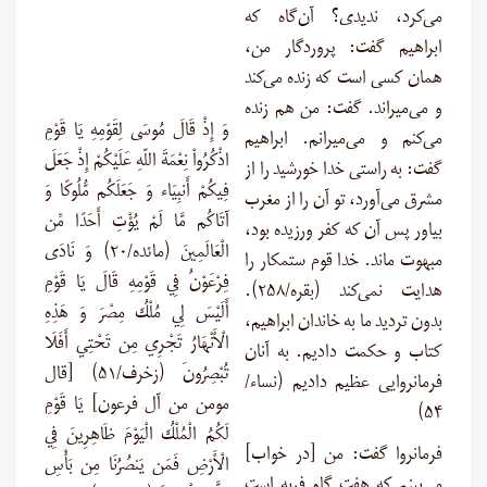
می‌کرد، ندیدی؟ آن‌گاه که
ابراهیم گفت: پروردگار من،
همان کسی است که زنده می‌کند
و می‌میراند. گفت: من هم زنده
وَ إِذْ قَالَ مُوسَى لِقَوْمِهِ يَا قَوْمِ
می‌کنم و می‌میرانم. ابراهیم
اذْكُرُواْ نِعْمَةَ اللّهِ عَلَيْكُمْ إِذْ جَعَلَ
گفت: به راستی خدا خورشید را از
فِيكُمْ أَنبِيَاء وَ جَعَلَكُم مُّلُوكًا وَ
مشرق می‌آورد، تو آن را از مغرب
آتَاكُم مَّا لَمْ يُؤْتِ أَحَدًا مِّن
بیاور پس آن که کفر ورزیده بود،
الْعَالَمِينَ (مائده/۲۰) وَ نَادَى
مبهوت ماند. خدا قوم ستمکار را
فِرْعَوْنُ فِي قَوْمِهِ قَالَ يَا قَوْمِ
هدایت نمی‌کند (بقره/۲۵۸).
أَلَيْسَ لِي مُلْكُ مِصْرَ وَ هَذِهِ
بدون تردید ما به خاندان ابراهیم،
الْأَنْهَارُ تَجْرِي مِن تَحْتِي أَفَلَا
کتاب و حکمت دادیم. به آنان
تُبْصِرُونَ (زخرف/۵۱) [قال
فرمانروایی عظیم دادیم (نساء/
مومن من آل فرعون] يَا قَوْمِ
)
۵۴
لَكُمُ الْمُلْكُ الْيَوْمَ ظَاهِرِينَ فِي
فرمانروا گفت: من [در خواب]
الْأَرْضِ فَمَن يَنصُرُنَا مِن بَأْسِ