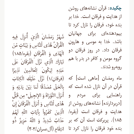
چکیده
:
قرآن نشانه‌های روشن
از هدایت و فرقان است. خدا بر
بنده خود، فرقان را نازل کرد تا
بیم‌دهنده‌ای برای جهانیان
شَهْرُ رَمَضَانَ الَّذِيَ أُنزِلَ فِيهِ
باشد. خدا به موسی و هارون
الْقُرْآنُ هُدًى لِّلنَّاسِ وَ بَيِّنَاتٍ مِّنَ
فرقان داد. در روز فرقان دو
الْهُدَى وَ الْفُرْقَانِ (بقره/۱۸۵)
گروه مومن و کافر در بدر با هم
تَبَارَكَ الَّذِي نَزَّلَ الْفُرْقَانَ عَلَى
روبه‌رو شدند
.
عَبْدِهِ لِيَكُونَ لِلْعَالَمِينَ نَذِيرًا
ماه رمضان [ماهی است] که
(فرقان/۱) نَزَّلَ عَلَيْكَ الْكِتَابَ
قرآن در آن نازل شده است که
بِالْحَقِّ مُصَدِّقًا لِّمَا بَيْنَ يَدَيْهِ وَ
راهنمایی برای مردم و
أَنزَلَ التَّوْرَاةَ وَ الإِنجِيلَ* مِن قَبْلُ
[دربردارنده] نشانه‌های روشن از
هُدًى لِّلنَّاسِ وَ أَنزَلَ الْفُرْقَانَ إِنَّ
هدایت و فرقان است (بقره/
الَّذِينَ كَفَرُواْ بِآيَاتِ اللّهِ لَهُمْ
۱۸۵). پربرکت است آن که بر
عَذَابٌ شَدِيدٌ وَ اللّهُ عَزِيزٌ ذُو
بنده خود فرقان را نازل کرد تا
انتِقَامٍ (آل‌عمران/۳-۴)