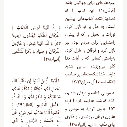
بیم‌دهنده‌ای برای جهانیان باشد
(فرقان/۱). این کتاب را که
تصدیق‌کننده کتاب‌های پیشین
است، به حقّ بر تو نازل کرد.
وَ إِذْ آتَيْنَا مُوسَى الْكِتَابَ وَ
تورات و انجیل را که از پیش،
الْفُرْقَانَ لَعَلَّكُمْ تَهْتَدُونَ (بقره/
راهنمایی برای مردم بود، نیز
۵۳) وَ لَقَدْ آتَيْنَا مُوسَى وَ هَارُونَ
نازل کرد و فرقان را نازل کرد.
الْفُرْقَانَ وَ ضِيَاء وَ ذِكْرًا لِّلْمُتَّقِينَ
به‌راستی کسانی که به آیات خدا
(انبياء/۴۸)
کفر می‌ورزند، عذابی شدید
دارند. خدا شکست‌ناپذیر صاحب
يِا أَيُّهَا الَّذِينَ آمَنُواْ إَن تَتَّقُواْ اللّهَ
انتقام است (آل‌عمران/۳-۴
).
يَجْعَل لَّكُمْ فُرْقَانًا وَ يُكَفِّرْ عَنكُمْ
به موسی کتاب و فرقان دادیم،
سَيِّئَاتِكُمْ وَ يَغْفِرْ لَكُمْ وَ اللّهُ ذُو
باشد که شما هدایت یابید (بقره/
الْفَضْلِ الْعَظِيمِ (انفال/۲۹) وَ
۵۳). بدون تردید به موسی و
اعْلَمُواْ أَنَّمَا غَنِمْتُم مِّن شَيْءٍ فَأَنَّ
هارون فرقان، روشنایی و ذکری
لِلّهِ خُمُسَهُ وَ لِلرَّسُولِ وَ لِذِي
برای متّقین دادیم (انبیاء/۴۸
).