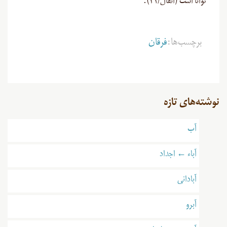
توانا است (انفال/۴۱
).
برچسب‌ها:
فرقان
نوشته‌های تازه
آب
آباء ← اجداد
آبادانی
آبرو