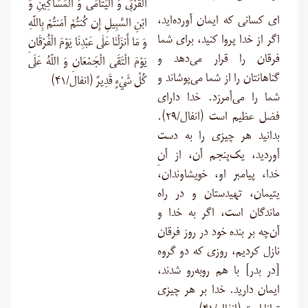
الْقُرْبَى وَ الْيَتَامَى وَ الْمَسَاكِينِ وَ
ای کسانی که ایمان آورده‌اید،
ابْنِ السَّبِيلِ إِن كُنتُمْ آمَنتُمْ بِاللّهِ
اگر از خدا پروا کنید، برای شما
وَ مَا أَنزَلْنَا عَلَى عَبْدِنَا يَوْمَ الْفُرْقَانِ
فرقان را قرار می‌دهد و
يَوْمَ الْتَقَى الْجَمْعَانِ وَ اللّهُ عَلَى
گناهانتان را از شما می‌پوشاند و
كُلِّ شَيْءٍ قَدِيرٌ (انفال/۴۱)
شما را می‌آمرزد. خدا دارای
فضل عظیم است (انفال/۲۹).
بدانید هر چیزی را به دست
‌آوردید، یک‌پنجم آن، از آنِ
خدا، پیامبر او، خویشاوندان،
یتیمان، تهیدستان و در راه
ماندگان است، اگر به خدا و
آن‌چه بر بنده خود در روز فرقان
نازل کردیم، روزی که دو گروه
[در بدر] با هم روبه‌رو شدند،
ایمان دارید. خدا بر هر چیزی