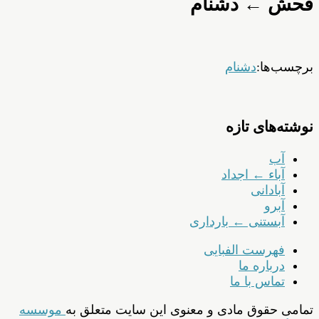
فحش ← دشنام
برچسب‌ها:
دشنام
نوشته‌های تازه
آب
آباء ← اجداد
آبادانی
آبرو
آبستنی ← بارداری
فهرست الفبایی
درباره ما
تماس با ما
تمامی حقوق مادی و معنوی این سایت متعلق به
موسسه