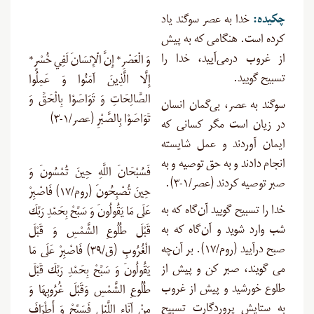
چکیده:
خدا به عصر سوگند یاد
کرده است. هنگامی که به پیش
از غروب درمی‌آیید، خدا را
وَ الْعَصْرِ* إِنَّ الْإِنسَانَ لَفِي خُسْرٍ*
تسبیح گویید.
إِلَّا الَّذِينَ آمَنُوا وَ عَمِلُوا
الصَّالِحَاتِ وَ تَوَاصَوْا بِالْحَقِّ وَ
سوگند به عصر، بی‌گمان انسان
تَوَاصَوْا بِالصَّبْرِ (عصر/۱-۳)
در زیان است مگر کسانی که
ایمان آوردند و عمل شایسته
انجام دادند و به حق توصیه و به
فَسُبْحَانَ اللَّهِ حِينَ تُمْسُونَ وَ
صبر توصیه کردند (عصر/۱-۳).
حِينَ تُصْبِحُونَ (روم/۱۷) فَاصْبِرْ
خدا را تسبیح گویید آن‌گاه که به
عَلَى مَا يَقُولُونَ وَ سَبِّحْ بِحَمْدِ رَبِّكَ
شب وارد شوید و آن‌گاه که به
قَبْلَ طُلُوعِ الشَّمْسِ وَ قَبْلَ
صبح درآیید (روم/۱۷). بر آن‌چه
الْغُرُوبِ (ق/۳۹) فَاصْبِرْ عَلَى مَا
مى‏ گویند، صبر کن و پیش از
يَقُولُونَ وَ سَبِّحْ بِحَمْدِ رَبِّكَ قَبْلَ
طلوع خورشید و پیش از غروب
طُلُوعِ الشَّمْسِ وَقَبْلَ غُرُوبِهَا وَ
به ستایش پروردگارت تسبیح
مِنْ آنَاء اللَّيْلِ فَسَبِّحْ وَ أَطْرَافَ