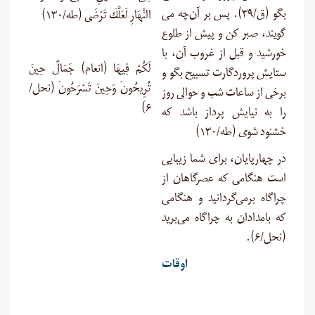
بگو (ق/۳۹). پس بر آن‌چه مى‏
النَّهَارِ لَعَلَّكَ تَرْضَى (طه/۱۳۰)
گویند، صبر کن و پیش از طلوع
خورشید و قبل از غروب آن، با
لَكُمْ فِيهَا (انعام) جَمَالٌ حِينَ
ستایش پروردگارت تسبیح بگو و
تُرِيحُونَ وَحِينَ تَسْرَحُونَ (نحل/
برخى از ساعات شب و حوالى روز
۶)
را به نیایش پرداز باشد که
خشنود شوی (طه/۱۳۰)
در چهارپایان، برای شما زیبایی
است هنگامی که عصرگاهان از
چراگاه برمی‌گردانید و هنگامی
که بامدادان به چراگاه می‌برید
(نحل/۶).
اوقات