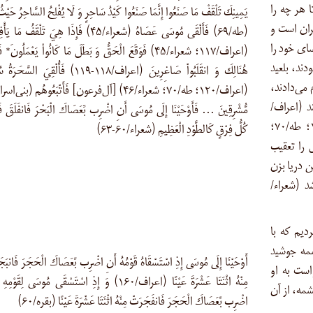
تا هر چه را
يَمِينِكَ تَلْقَفْ مَا صَنَعُوا إِنَّمَا صَنَعُوا كَيْدُ سَاحِرٍ وَ لَا يُفْلِحُ السَّاحِرُ حَيْث
حران است و
(طه/۶۹) فَأَلْقَى مُوسَى عَصَاهُ (شعراء/۴۵) فَإِذَا هِيَ تَلْقَفُ مَ
۶۹) پس موسی عصای خود را
(اعراف/۱۱۷؛ شعراء/۴۵) فَوَقَعَ الْحَقُّ وَ بَطَلَ مَا كَانُواْ يَعْمَلُونَ* فَ
بودند، ‌بلعید
هُنَالِكَ وَ انقَلَبُواْ صَاغِرِينَ (اعراف/۱۱۸-۱۱۹) فَأُلْقِيَ السّ
نجام می‌دادند،
(اعراف/۱۲۰؛ طه/۷۰؛ شعراء/۴۶) [آل‌فرعون] فَأَتْبَعُوهُم (بنی
 (اعراف/
مُّشْرِقِينَ … فَأَوْحَيْنَا إِلَى مُوسَى أَنِ اضْرِب بِّعَصَاكَ الْبَحْرَ فَانفَلَقَ ف
۱۱۸-۱۱۹). پس ساحران به سجده افتادند (اعراف/۱۲۰؛ طه/۷۰؛
كُلُّ فِرْقٍ كَالطَّوْدِ الْعَظِيمِ (شعراء/۶۰-۶۳)
یل را تعقیب
 دریا بزن
 (شعراء/
یم که با
مه جوشید
أَوْحَيْنَا إِلَى مُوسَى إِذِ اسْتَسْقَاهُ قَوْمُهُ أَنِ اضْرِب بِّعَصَاكَ الْحَجَرَ فَانبَ
واست به او
مِنْهُ اثْنَتَا عَشْرَةَ عَيْنًا (اعراف/۱۶۰) وَ إِذِ اسْتَسْقَى مُوسَى لِقَوْمِ
مه، از آن
اضْرِب بِّعَصَاكَ الْحَجَرَ فَانفَجَرَتْ مِنْهُ اثْنَتَا عَشْرَةَ عَيْنًا (بقره/۶۰)