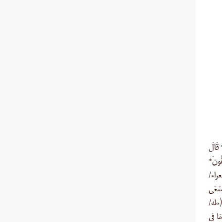
 قَالَ
ُّلْقُونَ*
(شعراء/
تَسْعَى
ى (طه/
 (اعراف/۱۱۷) وَ أَلْقِ مَا فِي