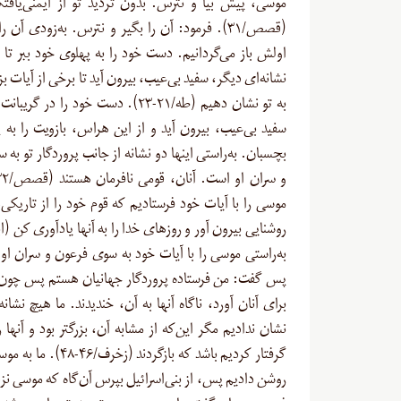
موسی، پیش بیا و نترس. بدون تردید تو از ایمنی‌یاف
(قصص/۳۱). فرمود: آن را بگیر و نترس. به‌زودی آن
اولش باز می‌گردانیم. دست خود را به پهلوی خود ببر تا [
نشانه‌ای دیگر، سفید بی‌عیب، بیرون آید تا برخی از آیات بزر
به تو نشان دهیم (طه/۲۱-۲۳). دست خود را در گ
سفید بی‌عیب، بیرون آید و از این هراس، بازویت را به 
بچسبان. به‌راستی اینها دو نشانه از جانب پروردگار تو به
موسی را با آیات خود فرستادیم که قوم خود را از تاریکی‌
به‌راستی موسی را با آیات خود به سوی فرعون و سران او 
پس گفت: من فرستاده پروردگار جهانیان هستم پس چون آ
برای آنان آورد، ناگاه آنها به آن، ‌خندیدند. ما هیچ نشانه‌
نشان ندادیم مگر این‌که از مشابه آن، بزرگتر بود و آنها 
گرفتار کردیم باشد که بازگردند (زخر
روشن دادیم پس، از بنی‌اسرائیل بپرس آن‌گاه که موسی نزد 