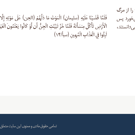
 را از مرگ
فَلَمَّا قَضَيْنَا عَلَيْهِ (سلیمان) الْمَوْتَ مَا دَلَّهُمْ (الجن) عَلَى مَوْتِهِ إِلَّا دَ
ی‌خورد پس
الْأَرْضِ تَأْكُلُ مِنسَأَتَهُ فَلَمَّا خَرَّ تَبَيَّنَتِ الْجِنُّ أَن لَّوْ كَانُوا يَعْلَمُونَ الْغَي
ی‌دانستند،
لَبِثُوا فِي الْعَذَابِ الْمُهِينِ (سبأ/۱۴)
تمامی حقوق مادی و معنوی این سایت متعلق 