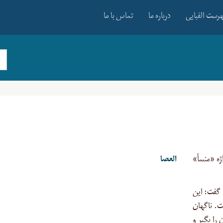
رست الفبایی
درباره ما
تماس با ما
مادّه «ع ص و» ۱۲ بار و واژه «منسأ»
العصا
 گفت: این
ت. ناگهان
را بگیر و