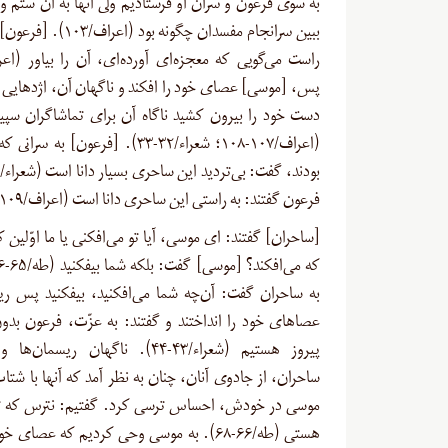
به سوى فرعون و سران او فرستادیم ولى آنها به آن ستم و
ببین سرانجام مفسدان چگونه بود (
پس، [موسی] عصای خود را افکند و ناگهان آن، اژدهایی 
دست خود را بیرون کشید ناگاه آن براى تماشاگران سپید
(اعراف/۱۰۷-۱۰۸؛ شعراء/۳۲-۳۳). [فرعون] به 
فرعون گفتند: به راستی این ساحری دانا است (اعراف/۱۰۹).
[ساحران] گفتند: ای موسی، آیا تو می‌افکنی یا ما اوّلین
به ساحران گفت: آن‌چه شما می‌افکنید، بیفکنید پس ری
عصاهای خود را انداختند و گفتند: به عزّت، فرعون بدون
پیروز هستیم (شعراء/۴۳-۴۴). ناگهان ریسم
ساحران، از جادوی آنان، چنان به نظر آمد که آنها با شتا
موسی در خودش، احساس ترسی کرد. گفتیم: نترس که تو 
هستی (طه/۶۶-۶۸). به موسی وحی کردیم که عصای 