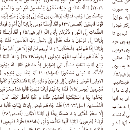
تَخْرُجْ بَيْضَاء مِنْ غَيْرِ سُوءٍ آيَةً أُخْرَى* لِنُرِيَكَ مِنْ آيَاتِنَا الْكُبْرَ
تگان هستی
۲۱-۲۳) اسْلُكْ يَدَكَ فِي جَيْبِكَ تَخْرُجْ بَيْضَاء مِنْ غَيْرِ سُوءٍ وَ اضْمُمْ إ
 را به صورت
جَنَاحَكَ مِنَ الرَّهْبِ فَذَانِكَ بُرْهَانَانِ مِن رَّبِّكَ إِلَى فِرْعَوْنَ وَ مَلَئِهِ إِنَّهُمْ 
به عنوان]
قَوْمًا فَاسِقِينَ (قصص/۳۲) وَ لَقَدْ أَرْسَلْنَا مُوسَى بِآيَاتِنَا أَنْ أَخْرِجْ قَو
گتر خود را
الظُّلُمَاتِ إِلَى النُّورِ وَ ذَكِّرْهُمْ بِأَيَّامِ اللّهِ (ابراهیم/۵) وَ ل
ریبانت فرو ببر تا
بِآيَاتِنَا إِلَى فِرْعَوْنَ وَ مَلَئِهِ فَقَالَ إِنِّي رَسُولُ رَبِّ الْعَالَمِينَ* فَلَمَّا 
پهلوی خود
بِآيَاتِنَا إِذَا هُم مِّنْهَا يَضْحَكُونَ* وَ مَا نُرِيهِم مِّنْ آيَةٍ إِلَّا هِيَ أَكْبَرُ مِنْ أُ
 سوی فرعون
وَ أَخَذْنَاهُم بِالْعَذَابِ لَعَلَّهُمْ يَرْجِعُونَ (زخرف/۴۶-۴۸) وَ
و سران او است. آنان، قومی نافرمان هستند (قصص/۳۲). به‌یقین
تِسْعَ آيَاتٍ بَيِّنَاتٍ فَاسْأَلْ بَنِي إِسْرَائِيلَ إِذْ جَاءهُمْ فَقَالَ لَهُ فِرْعَونُ 
ها به سوی
لَأَظُنُّكَ يَا مُوسَى مَسْحُورًا (اسراء/۱۰۱) ثُمَّ بَعَثْنَا مِن بَ
روشنایی بیرون آور و روزهای خدا را به آنها یادآوری کن (ابراهیم/۵).
الاولین) مُّوسَى وَ هَارُونَ إِلَى فِرْعَوْنَ وَ مَلَئِهِ بِآيَاتِنَا فَاسْتَكْبَرُواْ وَ كَانُواْ 
فرستادیم.
مُّجْرِمِينَ (یونس/۷۵) فَلَمَّا جَاءتْهُمْ آيَاتُنَا مُبْصِرَةً قَالُوا هَذَا سِحْرٌ مُّ
یات ما را
جَحَدُوا بِهَا وَ اسْتَيْقَنَتْهَا أَنفُسُهُمْ ظُلْمًا وَ عُلُوًّا فَانظُرْ كَيْفَ كَانَ عَا
ای به آنها
الْمُفْسِدِينَ (نمل/۱۳-۱۴) فَلَمَّا جَاءهُم مُّوسَى بِآيَاتِنَا بَيِّنَاتٍ قَالُوا 
را به عذاب
إِلَّا سِحْرٌ مُّفْتَرًى وَ مَا
ف/۴۶-۴۸). ما به موسی نُه نشانه
أَرَيْنَاهُ (فرعون) آيَاتِنَا كُلَّهَا فَكَذَّبَ وَ أَبَى (طه/۵۶) فَأَرَ
آنها آمد و