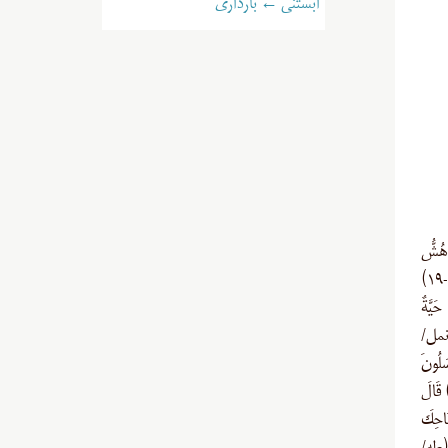
آبستنی ← بارداری
َهُشُّ
بِهَا عَلَى غَنَمِي وَ لِيَ فِيهَا مَآرِبُ أُخْرَى* قَالَ أَلْقِهَا يَا مُوسَى (طه/۱۷-۱۹)
ِيَ حَيَّةٌ
بْ (نمل/
سَلُونَ
َا مُوسَى أَقْبِلْ وَ لَا تَخَفْ إِنَّكَ مِنَ الْآمِنِينَ (قصص/۳۱) قَالَ
َاحِكَ