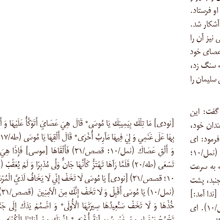
و فرستاد.
آشکار شد.
نیز آن را
ا عصای خود
ه سنگ زد،
 سلیمان را
گفت: این
[نودی] مَا تِلْكَ بِيَمِينِكَ يَا مُوسَى* قَالَ هِيَ عَصَايَ أَتَوَكَّأُ عَلَيْهَا وَ أ
ندان خود،
فرمود: ای
وَ أَلْقِ عَصَاكَ (نمل/۱۰؛ قصص/۳۱) فَأَلْقَاهَا [موسی] فَإِذَا ه
موسی، آن را بیفکن (طه/۱۷-۱۹). عصای خود را بیفکن (نمل/۱۰؛
تَسْعَى (طه/۲۰) فَلَمَّا رَآهَا تَهْتَزُّ كَأَنَّهَا جَانٌّ وَلَّى مُدْبِرًا وَ لَمْ يُعَقِّ
که به سرعت
۱۰؛ قصص/۳۱) [نودی] يَا مُوسَى لَا تَخَفْ إِنِّي لَا يَخَافُ لَدَيَّ الْمُرْ
می‌جنبد، پشت
(نمل/۱۰) ي
ت و به عقب بازنگشت (نمل/۱۰؛ قصص/۳۱). [ندا آمد:]
خُذْهَا وَ لَا تَخَفْ سَنُعِيدُهَا سِيرَتَهَا الْأُولَى* وَ اضْمُمْ يَدَكَ إِلَى جَن
ای موسی، نترس که فرستادگان، نزد من نمی‌ترسند (نمل/۱۰). ای