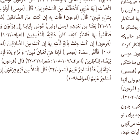
الْكُبْرَى* فَكَذَّبَ وَ عَصَى (نازعات/۲۰-۲۱) قَالَ [فرعون ل
می‌پندارم
اتَّخَذْتَ إِلَهًا غَيْرِي لَأَجْعَلَنَّكَ مِنَ الْمَسْجُونِينَ* قَالَ (موسی) أَوَلَوْ جِ
ی و هارون را
بِشَيْءٍ مُّبِينٍ* قَالَ (فرعون) فَأْتِ بِهِ إِن كُنتَ مِنَ الصَّادِقِينَ (ش
ا استکبار
۲۹-۳۱) بَعَثْنَا مِن بَعْدِهِم (رسل اولین) مُّوسَى بِآيَاتِنَا إِلَى فِرْعَوْنَ وَ م
گامی که آیات روشنگر ما
فَظَلَمُواْ بِهَا ف
 حالی‌که
(فرعون) إِن كُنتَ جِئْتَ بِآيَةٍ فَأْتِ بِهَا إِن كُنتَ مِنَ الصَّادِقِينَ (ا
نکار کردند
۱۰۶) فَأَلْقَى عَصَاهُ (موسی) فَإِذَا هِيَ ثُعْبَانٌ مُّبِينٌ* وَ نَزَعَ يَدَهُ فَإِذَ
 مفسدان چگونه بود (نمل/۱۳-۱۴). چون موسی
بَيْضَاء لِلنَّاظِرِينَ (اعراف/۱۰۷-۱۰۸؛ شعراء/۳۲-۳۳) قَالَ 
ری ساختگی
حَوْلَهُ إِنَّ هَذَا لَسَاحِرٌ عَلِيمٌ (شعراء/۳۴) قَالَ الْمَلأُ مِن قَوْمِ فِرْعَوْ
ایم (قصص/
لَسَاحِرٌ عَلِيمٌ (اعراف/۱۰۹)
یم ولی آنها
انه را به او (فرعون)
نشان داد و او را تکذیب کرد و سرپیچی نمود (نازعات/۲۰-۲۱).
کنی، بدون
چه برای تو
ت می‌گویی
 با آیات خود،