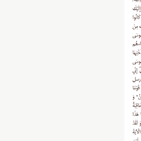
ى (طه/
ِلَيْكَ
كَانُوا
ْمَكَ مِنَ
َقَدْ أَرْسَلْنَا مُوسَى
جَاءهُم
خْتِهَا
 لَقَدْ آتَيْنَا مُوسَى
إِنِّي
عْدِهِم (رسل
قَوْمًا
بِينٌ* وَ
قِبَةُ
مَا هَذَا
 سَمِعْنَا بِهَذَا فِي آبَائِنَا الْأَوَّلِينَ (قصص/۳۶) وَ لَقَدْ
اهُ (فرعون) الْآيَةَ