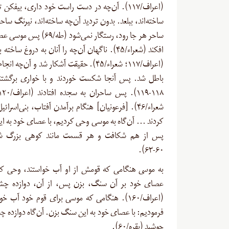
(اعراف/۱۱۷). آن‌چه در دست راست خود داری، بیفکن 
ساخته‌اند، ببلعد. بدون تردید آن‌چه ساخته‌اند، نیرنگ سا
ساحر هر جا رود، رستگار نمی‌شود (طه/
افکند (شعراء/۴۵). ناگهان آن‌چه را آنان به دروغ ساخته 
(اعراف/۱۱۷؛ شعراء/۴۵). حقیقت آشکار شد و آن‌چه ا
باطل شد. پس آنجا شکست خوردند و با خواری برگشتند
شعراء/۴۶). [فرعونیان] هنگام برآمدن آفتاب، بنی‌اسرائ
کردند … آن‌گاه به موسی وحی کردیم، با عصای خود به این
پس از هم شکافت و هر قسمت مانند کوهی بزرگ شد
۶۰-۶۳).
به موسى هنگامی که قومش از او آب خواستند، وحى کرد
عصای خود بر آن سنگ، بزن پس، از آن، دوازده چش
(اعراف/۱۶۰). هنگامی که موسی برای قوم خود آب خ
فرمودیم: با عصای خود به این سنگ بزن. آن‌گاه دوازده چش
جوشید (بقره/۶۰).