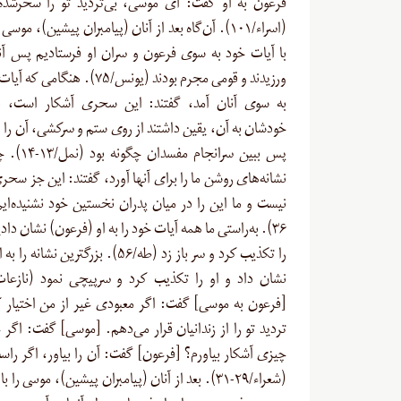
فرعون به او گفت: ای موسی، بی‌تردید تو را سحرشده 
(اسراء/۱۰۱). آن‌گاه بعد از آنان (پیامبران پیشین)، موس
با آیات خود به سوی فرعون و سران او فرستادیم پس آنه
ورزیدند و قومی مجرم بودند (یونس/۷۵). هن
به سوی آنان آمد، گفتند: این سحری آشکار است، در
خودشان به آن، یقین داشتند از روى ستم و سرکشی، آن را ا
پس ببین سرانجام
نشانه‌های روشن ما را برای آنها آورد، گفتند: این جز سح
نیست و ما این را در میان پدران نخستین خود نشنیده‌‍‌
۳۶). به‌راستی ما همه آیات خود را به او (فرعون) نشان داد
را تکذیب کرد و سر باز زد (طه/۵۶). بزرگترین نش
[فرعون به موسی] گفت: اگر معبودی غیر از من اختیار 
تردید تو را از زندانیان قرار می‌دهم. [موسی] گفت: اگر 
چیزی آشکار بیاورم؟ [فرعون] گفت: آن را بیاور، اگر راس
(شعراء/۲۹-۳۱). بعد از آنان (پیامبران پیشین)، موسى را