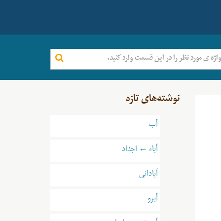
نوشته‌های تازه
آب
آباء ← اجداد
آبادانی
آبرو