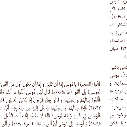
رزیدند پس
اعراف/۱۰۳). [فرعون] گفت: اگر
راست می‌گویی که معجزه‌ای آورده‌ای، آن را بیاور (اعراف/۱۰۶).
آشکار شد.
 مى ‏نمود
سرانى که اطراف او
بودند، گفت: بی‌تردید این ساحرى بسیار دانا است (شعراء/۳۴). سران
 کسی باشیم
که می‌افکند؟ [موسی] گفت: بلکه شما بیفکنید (طه/۶۵-۶۶). موسی
سمان‌ها و
قَالُوا (السحرة) يَا مُوسَى إِمَّا أَن تُلْقِيَ وَ إِمَّا أَن نَّكُونَ أَوَّلَ مَنْ أَلْقَى*
 تردید ما
(موسی) بَلْ أَلْقُوا (طه/۶۵-۶۶) قَالَ لَهُم مُّوسَى أَلْقُوا مَا أَنتُم م
ان‌ها و عصاهای
فَأَلْقَوْا حِبَالَهُمْ وَ عِصِيَّهُمْ وَ قَالُوا بِعِزَّةِ فِرْعَوْنَ إِنَّا لَنَحْنُ الْغَالِبُونَ 
ب می‌خزند.
۴۳-۴۴) فَإِذَا حِبَالُهُمْ وَ عِصِيُّهُمْ يُخَيَّلُ إِلَيْهِ مِن سِحْرِهِمْ أَنَّهَا 
خود برتر
فَأَوْجَسَ فِي نَفْسِهِ خِيفَةً مُّوسَى* قُلْنَا لَا تَخَفْ إِنَّكَ أَنتَ الْأَعْلَ
خود را بیفکن
۶۶-۶۸) وَ أَوْحَيْنَا إِلَى مُوسَى أَنْ أَلْقِ عَصَاكَ