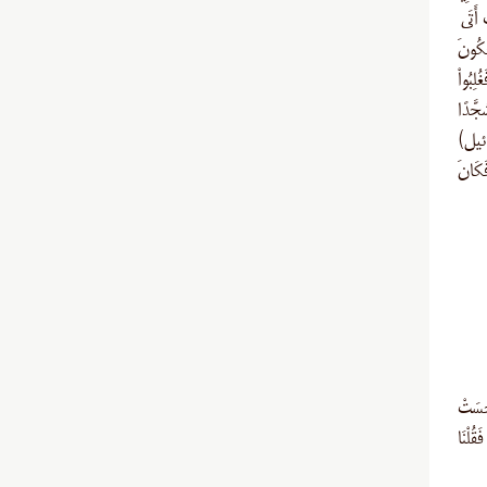
ُ أَتَى
ا يَأْفِكُونَ
غُلِبُواْ
َحَرَةُ سُجَّدًا
‌اسرائیل)
َكَانَ
جَسَتْ
هِ فَقُلْنَا