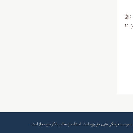
ابَّةُ
ْبَ مَا
به
موسسه فرهنگی هنری حق پژوه
است. استفاده از مطالب با ذکر منبع مجاز است.