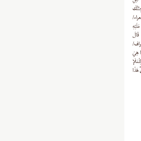
موسی] لَئِنِ
ئْتُكَ
عراء/
َلَئِهِ
َانظُرْ كَيْفَ كَانَ عَاقِبَةُ الْمُفْسِدِينَ (اعراف/۱۰۳) قَالَ
عراف/
ا هِيَ
(فرعون) لِلْمَلَإِ
نَ إِنَّ هَذَا