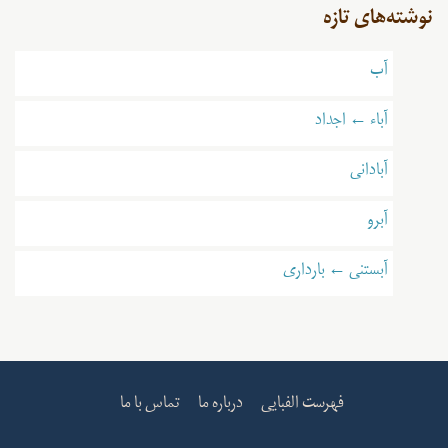
نوشته‌های تازه
آب
آباء ← اجداد
آبادانی
آبرو
آبستنی ← بارداری
فهرست الفبایی
درباره ما
تماس با ما