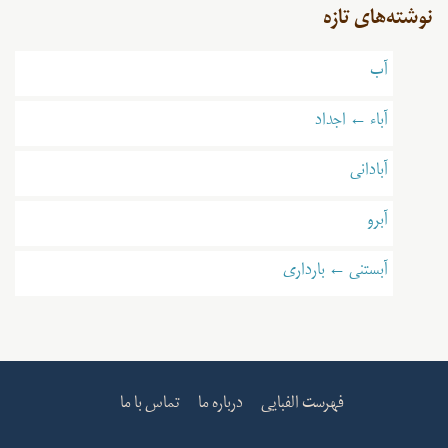
نوشته‌های تازه
آب
آباء ← اجداد
آبادانی
آبرو
آبستنی ← بارداری
فهرست الفبایی
درباره ما
تماس با ما