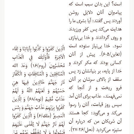
است؟ این بدان سبب است که
پیامبران آنان دلایل روشن
آوردند پس گفتند: آیا بشری ما را
هدایت می‌کند پس کفر ورزیدند
و روی گرداندند و خدا بی‌نیازی
نمود. خدا بی‌نیاز ستوده است
الَّذِينَ كَفَرُوا وَ كَذَّبُوا بِآيَاتِنَا وَ لِقَاء
(تغابن/۵-۶). پیش از آنان
الْآخِرَةِ فَأُوْلَئِكَ فِي الْعَذَابِ
کسانی بودند که مکر کردند و
مُحْضَرُونَ (روم/۱۶) وَعَدَ الله
خدا از پایه، بر بنیانشان زد پس
الْمُنَافِقِينَ وَ الْمُنَافِقَاتِ وَ الْكُفَّارَ
سقف از بالای سرشان بر آنان
نَارَ جَهَنَّمَ خَالِدِينَ فِيهَا هِيَ
فرو ریخت و از آنجا که
حَسْبُهُمْ وَ لَعَنَهُمُ اللّهُ وَ لَهُمْ
نمی‌فهمند، عذاب برای آنان آمد
عَذَابٌ مُّقِيمٌ (توبه/۶۸) وَ لِلَّذِينَ
سپس روز قیامت، آنان را رسوا
كَفَرُوا بِرَبِّهِمْ عَذَابُ جَهَنَّمَ وَ بِئْسَ
می‌کند و می‌گوید: کجا هستند
الْمَصِيرُ (ملك/۶) وَ الَّذِينَ كَفَرُوا
آن شریکان من که درباره آن
لَهُمْ نَارُ جَهَنَّمَ لَا يُقْضَى عَلَيْهِمْ
ستیزه می‌کردید (نحل/۲۶-۲۷).
فَيَمُوتُوا وَ لَا يُخَفَّفُ عَنْهُم مِّنْ