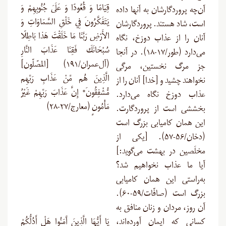
قِيَامًا وَ قُعُودًا وَ عَلَىَ جُنُوبِهِمْ وَ
آن‌چه پروردگارشان به آنها داده
يَتَفَكَّرُونَ فِي خَلْقِ السَّمَاوَاتِ وَ
است، شاد هستند. پروردگارشان
الأَرْضِ رَبَّنَا مَا خَلَقْتَ هَذا بَاطِلًا
آنان را از عذاب دوزخ، نگاه
سُبْحَانَكَ فَقِنَا عَذَابَ النَّارِ
می‌دارد (طور/۱۷-۱۸). در آنجا
(آل‌عمران/۱۹۱) [المصّلّون]
جز مرگ نخستین، مرگی
الَّذِينَ هُم مِّنْ عَذَابِ رَبِّهِم
نخواهند چشید و [خدا] آنان را از
مُّشْفِقُونَ* إِنَّ عَذَابَ رَبِّهِمْ غَيْرُ
عذاب دوزخ نگاه می‌دارد.
مَأْمُونٍ (معارج/۲۷-۲۸)
بخششی است از پروردگارت.
این همان کامیابی بزرگ است
(دخان/۵۶-۵۷). [یکی از
مخلَصین در بهشت می‌گوید:]
آیا ما عذاب نخواهیم شد؟
به‌راستی این همان کامیابی
بزرگ است (صافّات/۵۹-۶۰).
آن روز، مردان و زنان منافق به
کسانی که ایمان آورده‌اند،
يَا أَيُّهَا الَّذِينَ آَمَنُوا هَلْ أَدُلُّكُمْ