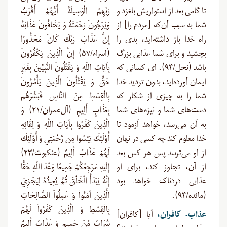
تا گامی بعد از استواریش بلغزد و
رَبِّهِمُ الْوَسِيلَةَ أَيُّهُمْ أَقْرَبُ
شما به سبب آن‌که [مردم را] از
وَيَرْجُونَ رَحْمَتَهُ وَ يَخَافُونَ عَذَابَهُ
راه خدا باز داشته‌اید، بدی را
إِنَّ عَذَابَ رَبِّكَ كَانَ مَحْذُورًا
بچشید و برای شما عذابی بزرگ
(اسراء/۵۷) إِنَّ الَّذِينَ يَكْفُرُونَ
باشد (نحل/۹۴). ای کسانی که
بِآيَاتِ اللّهِ وَ يَقْتُلُونَ النَّبِيِّينَ بِغَيْرِ
ایمان آورده‌اید، بدون تردید خدا
حَقٍّ وَ يَقْتُلُونَ الِّذِينَ يَأْمُرُونَ
شما را به چیزی از شکار که
بِالْقِسْطِ مِنَ النَّاسِ فَبَشِّرْهُم
دست‌های شما و نیزه‌های شما
بِعَذَابٍ أَلِيمٍ (آل‌عمران/۲۱) وَ
به آن می‌رسد، خواهد آزمود تا
الَّذِينَ كَفَرُوا بِآيَاتِ اللَّهِ وَ لِقَائِهِ
خدا معلوم کند چه کسی در نهان
أُوْلَئِكَ يَئِسُوا مِن رَّحْمَتِي وَ أُوْلَئِكَ
از او می‌ترسد پس هر کس بعد
لَهُمْ عَذَابٌ أَلِيمٌ (عنكبوت/۲۳)
از آن، تجاوز کند، برای او
إِلَيْهِ مَرْجِعُكُمْ جَمِيعًا وَعْدَ اللّهِ حَقًّا
عذابی دردناک خواهد بود
إِنَّهُ يَبْدَأُ الْخَلْقَ ثُمَّ يُعِيدُهُ لِيَجْزِيَ
(مائده/۹۴).
الَّذِينَ آمَنُواْ وَ عَمِلُواْ الصَّالِحَاتِ
بِالْقِسْطِ وَ الَّذِينَ كَفَرُواْ لَهُمْ
عذاب- کافران،
آیا [کافران]
شَرَابٌ مِّنْ حَمِيمٍ وَ عَذَابٌ أَلِيمٌ