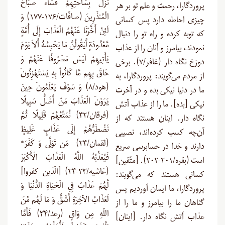
نَزَلَ بِسَاحَتِهِمْ فَسَاء صَبَاحُ
پروردگارا، رحمت و علم تو بر هر
الْمُنذَرِينَ (صافّات/۱۷۶-۱۷۷) وَ
چیزی احاطه دارد پس کسانی
لَئِنْ أَخَّرْنَا عَنْهُمُ الْعَذَابَ إِلَى أُمَّةٍ
که توبه کرده و راه تو را دنبال
مَّعْدُودَةٍ لَّيَقُولُنَّ مَا يَحْبِسُهُ أَلاَ يَوْمَ
نمودند، بیامرز و آنان را از عذاب
يَأْتِيهِمْ لَيْسَ مَصْرُوفًا عَنْهُمْ وَ
دوزخ نگاه دار (غافر/۷). برخی
حَاقَ بِهِم مَّا كَانُواْ بِهِ يَسْتَهْزِئُونَ
از مردم می‌گویند: پروردگارا، به
(هود/۸) وَ سَوْفَ يَعْلَمُونَ حِينَ
ما در دنیا نیکی بده و در آخرت
يَرَوْنَ الْعَذَابَ مَنْ أَضَلُّ سَبِيلًا
نیکی [بده]. ما را از عذاب آتش
(فرقان/۴۲) نُمَتِّعُهُمْ قَلِيلًا ثُمَّ
نگاه دار. اینان هستند که از
نَضْطَرُّهُمْ إِلَى عَذَابٍ غَلِيظٍ
آن‌چه کسب کرده‌اند، نصیبی
(لقمان/۲۴) مَن تَوَلَّى وَ كَفَرَ*
دارند و خدا در حسابرسی سریع
فَيُعَذِّبُهُ اللَّهُ الْعَذَابَ الْأَكْبَرَ
است (بقره/۲۰۱-۲۰۲). [متّقین]
(غاشيه/۲۳-۲۴) [الّذین کفروا]
کسانی هستند که می‌گویند:
لَّهُمْ عَذَابٌ فِي الْحَيَاةِ الدُّنْيَا وَ
پروردگارا، ما ایمان آوردیم پس
لَعَذَابُ الآخِرَةِ أَشَقُّ وَ مَا لَهُم مِّنَ
گناهان ما را بیامرز و ما را از
اللّهِ مِن وَاقٍ (رعد/۳۴) فَأَمَّا
عذاب آتش نگاه دار. [اینان]