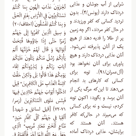
شرابی از آب جوشان و عذابی
تُجْزَوْنَ عَذَابَ الْهُونِ بِمَا كُنتُمْ
دردناک دارند (یونس/۴). بدون
تَسْتَكْبِرُونَ فِي الْأَرْضِ بِغَيْرِ الْحَقِّ
تردید کسانی که کفر ورزیدند و
وَ بِمَا كُنتُمْ تَفْسُقُونَ (احقاف/۲۰)
در حال کفر مردند، اگر چه زمین
وَ سِيقَ الَّذِينَ كَفَرُوا إِلَى جَهَنَّمَ
پر از طلا را فدیه دهند از هیچ
زُمَرًا حَتَّى إِذَا جَاؤُوهَا فُتِحَتْ
یک از آنان پذیرفته نمی‌شود.
أَبْوَابُهَا وَ قَالَ لَهُمْ خَزَنَتُهَا أَلَمْ
آنان عذابی دردناک دارند و هیچ
يَأْتِكُمْ رُسُلٌ مِّنكُمْ يَتْلُونَ عَلَيْكُمْ
یاوری برای آنان نخواهد بود
آيَاتِ رَبِّكُمْ وَ يُنذِرُونَكُمْ لِقَاء
(آل‌عمران/۹۱). توبه برای
يَوْمِكُمْ هَذَا قَالُوا بَلَى وَلَكِنْ حَقَّتْ
کسانی که کارهای بد انجام
كَلِمَةُ الْعَذَابِ عَلَى الْكَافِرِينَ* قِيلَ
می‌دهند تا این‌که مرگ یکی از
ادْخُلُوا أَبْوَابَ جَهَنَّمَ خَالِدِينَ فِيهَا
آنان برسد و بگوید: اکنون توبه
فَبِئْسَ مَثْوَى الْمُتَكَبِّرِينَ (زمر/
کردم، نیست و نه برای کسانی
۷۱-۷۲) [قيل لسائق و شهيد]
که می‌میرند در حالی‌که کافر
أَلْقِيَا فِي جَهَنَّمَ كُلَّ كَفَّارٍ عَنِيدٍ*
هستند. آنان هستند که
مَّنَّاعٍ لِّلْخَيْرِ مُعْتَدٍ مُّرِيبٍ* الَّذِي
برایشان، عذابی دردناک آماده
جَعَلَ مَعَ اللَّهِ إِلَهًا آخَرَ فَأَلْقِيَاهُ فِي