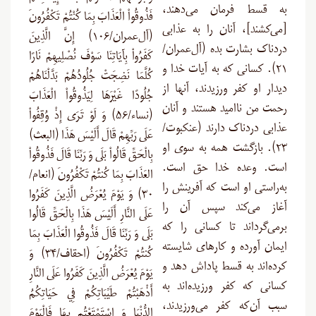
به قسط فرمان می‌دهند،
فَذُوقُواْ الْعَذَابَ بِمَا كُنْتُمْ تَكْفُرُونَ
[می‌کشند]، آنان را به عذابی
(آل‌عمران/۱۰۶) إِنَّ الَّذِينَ
دردناک بشارت بده (آل‌عمران/
كَفَرُواْ بِآيَاتِنَا سَوْفَ نُصْلِيهِمْ نَارًا
۲۱). کسانی که به آیات خدا و
كُلَّمَا نَضِجَتْ جُلُودُهُمْ بَدَّلْنَاهُمْ
دیدار او کفر ورزیدند، آنها از
جُلُودًا غَيْرَهَا لِيَذُوقُواْ الْعَذَابَ
رحمت من ناامید هستند و آنان
(نساء/۵۶) وَ لَوْ تَرَى إِذْ وُقِفُواْ
عذابی دردناک دارند (عنکبوت/
عَلَى رَبِّهِمْ قَالَ أَلَيْسَ هَذَا (البعث)
۲۳). بازگشت همه به سوی او
بِالْحَقِّ قَالُواْ بَلَى وَ رَبِّنَا قَالَ فَذُوقُواْ
است. وعده خدا حق است.
العَذَابَ بِمَا كُنتُمْ تَكْفُرُونَ (انعام/
به‌راستی او است که آفرینش را
۳۰) وَ يَوْمَ يُعْرَضُ الَّذِينَ كَفَرُوا
آغاز می‌کند سپس آن را
عَلَى النَّارِ أَلَيْسَ هَذَا بِالْحَقِّ قَالُوا
برمی‌گرداند تا کسانی را که
بَلَى وَ رَبِّنَا قَالَ فَذُوقُوا الْعَذَابَ بِمَا
ایمان آورده و کارهای شایسته
كُنتُمْ تَكْفُرُونَ (احقاف/۳۴) وَ
کرده‌اند به قسط پاداش دهد و
يَوْمَ يُعْرَضُ الَّذِينَ كَفَرُوا عَلَى النَّارِ
کسانی که کفر ورزیده‌اند به
أَذْهَبْتُمْ طَيِّبَاتِكُمْ فِي حَيَاتِكُمُ
سبب آن‌که کفر می‌ورزیدند،
الدُّنْيَا وَ اسْتَمْتَعْتُم بِهَا فَالْيَوْمَ