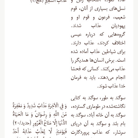
عاد، ثمود، اصحاب رسّ و
عَذَابِ السَّعِيرِ (حج/۴)
نسل‌های بسیاری از آنان، قوم
شعیب، فرعون و قوم او و
یهودیان عذاب شدند.
گروه‌هایی که درباره عیسی
اختلاف کردند، عذاب دارند.
برای شیاطین عذاب آماده شده
است. برخی انسان‌ها همدیگر را
عذاب می‌کنند. کسانی که فحشا
انجام می‌دهند، باید به فرمان
خدا عذاب شوند.
سوگند به طور، سوگند به کتابی
وَ فِي الْآخِرَةِ عَذَابٌ شَدِيدٌ وَ مَغْفِرَةٌ
نگاشته‌شده در طوماری گسترده،
مِّنَ اللَّهِ وَ رِضْوَانٌ وَ مَا الْحَيَاةُ
سوگند به آن خانه آباد، سوگند به
الدُّنْيَا إِلَّا مَتَاعُ الْغُرُورِ (حديد/۲۰)
بام بلند و سوگند به آن دریای
فَيَوْمَئِذٍ لَّا يُعَذِّبُ عَذَابَهُ أَحَدٌ
سرشار، که عذاب پروردگارت