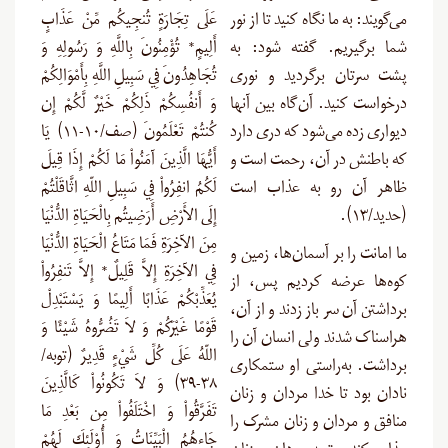
می‌گویند: به ما نگاه کنید تا از نور
عَلَى تِجَارَةٍ تُنجِيكُم مِّنْ عَذَابٍ
شما برگیریم. گفته شود: به
أَلِيمٍ* تُؤْمِنُونَ بِاللَّهِ وَ رَسُولِهِ وَ
پشت سرتان برگردید و نوری
تُجَاهِدُونَ فِي سَبِيلِ اللَّهِ بِأَمْوَالِكُمْ
درخواست کنید. آن‌گاه بین آنها
وَ أَنفُسِكُمْ ذَلِكُمْ خَيْرٌ لَّكُمْ إِن
دیواری زده می‌شود که دری دارد
كُنتُمْ تَعْلَمُونَ (صف/۱۰-۱۱) يَا
که باطنش در آن، رحمت است و
أَيُّهَا الَّذِينَ آمَنُواْ مَا لَكُمْ إِذَا قِيلَ
ظاهر آن رو به عذاب است
لَكُمُ انفِرُواْ فِي سَبِيلِ اللّهِ اثَّاقَلْتُمْ
(حدید/۱۳).
إِلَى الأَرْضِ أَرَضِيتُم بِالْحَيَاةِ الدُّنْيَا
مِنَ الآخِرَةِ فَمَا مَتَاعُ الْحَيَاةِ الدُّنْيَا
ما امانت را بر آسمان‌ها، زمین و
فِي الآخِرَةِ إِلاَّ قَلِيلٌ* إِلاَّ تَنفِرُواْ
کوه‌ها عرضه کردیم پس، از
يُعَذِّبْكُمْ عَذَابًا أَلِيمًا وَ يَسْتَبْدِلْ
برداشتن آن سر باز زدند و از آن،
قَوْمًا غَيْرَكُمْ وَ لاَ تَضُرُّوهُ شَيْئًا وَ
هراسناک شدند ولی انسان آن را
اللّهُ عَلَى كُلِّ شَيْءٍ قَدِيرٌ (توبه/
برداشت. به‌راستی او ستمکاری
۳۸-۳۹) وَ لاَ تَكُونُواْ كَالَّذِينَ
نادان بود تا خدا مردان و زنان
تَفَرَّقُواْ وَ اخْتَلَفُواْ مِن بَعْدِ مَا
منافق و مردان و زنان مشرک را
جَاءهُمُ الْبَيِّنَاتُ وَ أُوْلَئِكَ لَهُمْ