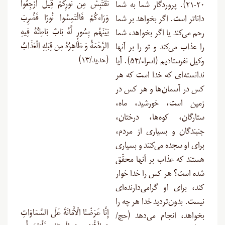
نَقْتَبِسْ مِن نُّورِكُمْ قِيلَ ارْجِعُوا
۲۰-۲۱). پروردگار شما به شما
وَرَاءكُمْ فَالْتَمِسُوا نُورًا فَضُرِبَ
داناتر است. اگر بخواهد بر شما
بَيْنَهُم بِسُورٍ لَّهُ بَابٌ بَاطِنُهُ فِيهِ
رحم می‌کند یا اگر بخواهد، شما
الرَّحْمَةُ وَ ظَاهِرُهُ مِن قِبَلِهِ الْعَذَابُ
را عذاب می‌کند و تو را بر آنها
(حديد/۱۳)
وکیل نفرستادیم (اسراء/۵۴). آیا
ندانسته‌ای که خدا است که هر
کس در آسمان‌ها و هر کس در
زمین است، خورشید، ماه،
ستارگان، کوه‌‍‌ها، درختان،
جنبندگان و بسیاری از مردم،
برای او سجده می‌کنند و بسیاری
هستند که عذاب بر آنها محقّق
شده است؟ هر کس را خدا خوار
کند، برای او گرامی‌دارنده‌ای
نیست. بدون‌تردید خدا هر چه را
إِنَّا عَرَضْنَا الْأَمَانَةَ عَلَى السَّمَاوَاتِ
بخواهد، انجام می‌دهد (حج/