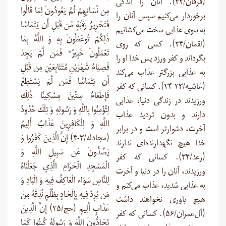
(فرقان/۴۲). آنان را اندکی
مِن نِّسَائِهِمْ ثُمَّ يَعُودُونَ لِمَا قَالُوا
برخوردار می‌کنیم سپس آنان را
فَتَحْرِيرُ رَقَبَةٍ مِّن قَبْلِ أَن يَتَمَاسَّا
به سوی عذابی سخت می‌کشانیم
ذَلِكُمْ تُوعَظُونَ بِهِ وَ اللَّهُ بِمَا
(لقمان/۲۴). کسی که روی
تَعْمَلُونَ خَبِيرٌ* فَمَن لَّمْ يَجِدْ
بگرداند و کفر ورزد پس خدا او را
فَصِيَامُ شَهْرَيْنِ مُتَتَابِعَيْنِ مِن قَبْلِ
به عذابی بزرگتر عذاب می‌کند
أَن يَتَمَاسَّا فَمَن لَّمْ يَسْتَطِعْ
(غاشیه/۲۳-۲۴). کسانی که کفر
فَإِطْعَامُ سِتِّينَ مِسْكِينًا ذَلِكَ
ورزیدند در زندگی دنیا، عذابی
لِتُؤْمِنُوا بِاللَّهِ وَ رَسُولِهِ وَ تِلْكَ حُدُودُ
دارند و بدون تردید عذاب
اللَّهِ وَ لِلْكَافِرِينَ عَذَابٌ أَلِيمٌ
آخرت، دشوارتر است و در برابر
(مجادله/۳-۴) إِنَّ الَّذِينَ كَفَرُوا وَ
خدا هیچ نگهدارنده‌ای ندارند
يَصُدُّونَ عَن سَبِيلِ اللَّهِ وَ
(رعد/۳۴). کسانی که کفر
الْمَسْجِدِ الْحَرَامِ الَّذِي جَعَلْنَاهُ
ورزیدند، آنان را در دنیا و آخرت
لِلنَّاسِ سَوَاء الْعَاكِفُ فِيهِ وَ الْبَادِ وَ
به عذابی شدید، عذاب می‌کنم و
مَن يُرِدْ فِيهِ بِإِلْحَادٍ بِظُلْمٍ نُذِقْهُ مِنْ
هیچ یاوری نخواهند داشت
عَذَابٍ أَلِيمٍ (حج/۲۵) إِنَّ الَّذِينَ
(آل‌عمران/۵۶). کسانی که کفر
يُحَادُّونَ اللَّهَ وَ رَسُولَهُ كُبِتُوا كَمَا