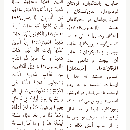
الَّذِينَ كَفَرُواْ فَأُعَذِّبُهُمْ عَذَابًا
صابران، راستگویان، فروتنان
شَدِيدًا فِي الدُّنْيَا وَ الآخِرَةِ وَ مَا لَهُم
فرمانبردار، انفاق‌کنندگان و
مِّن نَّاصِرِينَ (آل‌عمران/۵۶)
آمرزش‌خواهان در سحرگاهان
لِلَّذِينَ كَفَرُوا لَهُمْ عَذَابٌ شَدِيدٌ
هستند (آل‌عمران/۱۶-۱۷).
(فاطر/۷) وَ الْكَافِرُونَ لَهُمْ عَذَابٌ
[بندگان رحمان] کسانی هستند
شَدِيدٌ (شوري/۲۶) إِنَّ الَّذِينَ
که می‌گویند: پروردگارا، عذاب
كَفَرُواْ بِآيَاتِ اللّهِ لَهُمْ عَذَابٌ
جهنّم را از ما برگردان که عذاب
شَدِيدٌ وَ اللّهُ عَزِيزٌ ذُو انتِقَامٍ
آن، پیوسته و دائمی است
(آل‌عمران/۴) وَ وَيْلٌ لِّلْكَافِرِينَ
(فرقان/۶۵). [خردمندان]
مِنْ عَذَابٍ شَدِيدٍ* الَّذِينَ
کسانی هستند که خدا را
يَسْتَحِبُّونَ الْحَيَاةَ الدُّنْيَا عَلَى
ایستاده، نشسته و به پهلو
الآخِرَةِ وَ يَصُدُّونَ عَن سَبِيلِ اللّهِ
آرمیده، یاد می‌کنند و در آفرینش
وَ يَبْغُونَهَا عِوَجًا أُوْلَئِكَ فِي ضَلاَلٍ
آسمان‌ها و زمین می‌اندیشند که
بَعِيدٍ (ابراهيم/۲-۳) وَ لَئِنْ أَذَقْنَاهُ
پروردگارا، اینها را به باطل
رَحْمَةً مِّنَّا مِن بَعْدِ ضَرَّاء مَسَّتْهُ
نیافریده‌ای. منزّهی تو، پس ما
لَيَقُولَنَّ هَذَا لِي وَ مَا أَظُنُّ السَّاعَةَ
را از عذاب آتش نگاه دار