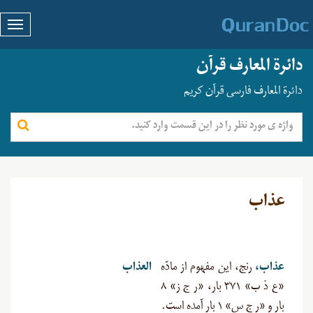
دائرة المعارف قرآن
دائرة المعارف فارسی قرآن کریم
عذاب
عذاب،
رنج، این مفهوم از مادّه
العذاب
«ع ذ ب» ۳۷۱ بار، «ر ج ز» ۸
بار و «ر ج س» ۱ بار آمده است.