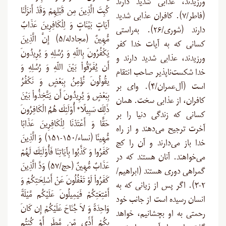
ورزیدند، عذابی شدید دارند
كُبِتَ الَّذِينَ مِن قَبْلِهِمْ وَقَدْ أَنزَلْنَا
(فاطر/۷). کافران عذابی شدید
آيَاتٍ بَيِّنَاتٍ وَ لِلْكَافِرِينَ عَذَابٌ
دارند (شوری/۲۶). به‌راستی
مُّهِينٌ (مجادله/۵) إِنَّ الَّذِينَ
کسانی که به آیات خدا کفر
يَكْفُرُونَ بِاللّهِ وَ رُسُلِهِ وَ يُرِيدُونَ
ورزیدند، عذابی شدید دارند و
أَن يُفَرِّقُواْ بَيْنَ اللّهِ وَ رُسُلِهِ وَ
خدا شکست‌ناپذیر صاحب انتقام
يقُولُونَ نُؤْمِنُ بِبَعْضٍ وَ نَكْفُرُ
است (آل‌عمران/۴). وای بر
بِبَعْضٍ وَ يُرِيدُونَ أَن يَتَّخِذُواْ بَيْنَ
کافران، از عذابی سخت. همان
ذَلِكَ سَبِيلًا* أُوْلَئِكَ هُمُ الْكَافِرُونَ
کسانی که زندگی دنیا را بر
حَقًّا وَ أَعْتَدْنَا لِلْكَافِرِينَ عَذَابًا
آخرت ترجیح می‌دهند و از راه
مُّهِينًا (نساء/۱۵۰-۱۵۱) وَ الَّذِينَ
خدا باز می‌دارند و آن را کج
كَفَرُوا وَ كَذَّبُوا بِآيَاتِنَا فَأُوْلَئِكَ لَهُمْ
می‌خواهند. آنان هستند که در
عَذَابٌ مُّهِينٌ (حج/۵۷) وَدَّ الَّذِينَ
گمراهی دوری هستند (ابراهیم/
كَفَرُواْ لَوْ تَغْفُلُونَ عَنْ أَسْلِحَتِكُمْ وَ
۲-۳). اگر پس از زیانی که به
أَمْتِعَتِكُمْ فَيَمِيلُونَ عَلَيْكُم مَّيْلَةً
انسان رسیده است از جانب خود
وَاحِدَةً وَ لاَ جُنَاحَ عَلَيْكُمْ إِن كَانَ
رحمتی به او بچشانیم، خواهد
بِكُمْ أَذًى مِّن مَّطَرٍ أَوْ كُنتُم