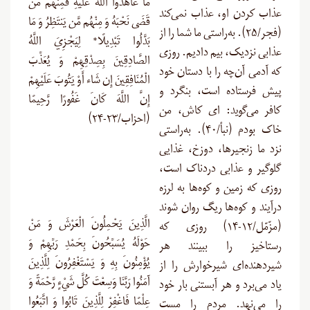
مَا عَاهَدُوا اللَّهَ عَلَيْهِ فَمِنْهُم مَّن
عذاب‌ کردن او، عذاب نمی‌کند
قَضَى نَحْبَهُ وَ مِنْهُم مَّن يَنتَظِرُ وَ مَا
(فجر/۲۵). به‌راستی ما شما را از
بَدَّلُوا تَبْدِيلًا* لِيَجْزِيَ اللَّهُ
عذابی نزدیک، بیم دادیم. روزی
الصَّادِقِينَ بِصِدْقِهِمْ وَ يُعَذِّبَ
که آدمی آن‌چه را با دستان خود
الْمُنَافِقِينَ إِن شَاء أَوْ يَتُوبَ عَلَيْهِمْ
پیش فرستاده است، بنگرد و
إِنَّ اللَّهَ كَانَ غَفُورًا رَّحِيمًا
کافر می‌گوید: ای کاش، من
(احزاب/۲۳-۲۴)
خاک بودم (نبأ/۴۰). به‌راستی
نزد ما زنجیرها، دوزخ، غذایی
گلوگیر و عذابی دردناک است،
روزی که زمین و کوه‌ها به لرزه
درآیند و کوه‌ها ریگ روان شوند
الَّذِينَ يَحْمِلُونَ الْعَرْشَ وَ مَنْ
(مزّمّل/۱۲-۱۴) روزی که
حَوْلَهُ يُسَبِّحُونَ بِحَمْدِ رَبِّهِمْ وَ
رستاخیز را ببینند هر
يُؤْمِنُونَ بِهِ وَ يَسْتَغْفِرُونَ لِلَّذِينَ
شیردهنده‌ای شیرخوارش را از
آمَنُوا رَبَّنَا وَسِعْتَ كُلَّ شَيْءٍ رَّحْمَةً وَ
یاد می‌برد و هر آبستنی بار خود
عِلْمًا فَاغْفِرْ لِلَّذِينَ تَابُوا وَ اتَّبَعُوا
را می‌نهد. مردم را مست