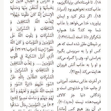
وَ الْأَرْضِ وَ الْجِبَالِ فَأَبَيْنَ أَن
۱۸). تا فرستاده‌ای برنیانگیزیم،
يَحْمِلْنَهَا وَ أَشْفَقْنَ مِنْهَا وَحَمَلَهَا
عذا‌ب‌کننده نخواهیم بود (اسراء/
الْإِنسَانُ إِنَّهُ كَانَ ظَلُومًا جَهُولًا*
۱۵). اگر شکر کنید و ایمان
لِيُعَذِّبَ اللَّهُ الْمُنَافِقِينَ وَ
بیاورید، خدا می‌خواهد با عذاب
الْمُنَافِقَاتِ وَ الْمُشْرِكِينَ وَ
شما چه کند؟ خدا همواره
الْمُشْرِكَاتِ وَ يَتُوبَ اللَّهُ عَلَى
شکرگزار دانا است (نساء/۱۴۷).
الْمُؤْمِنِينَ وَ الْمُؤْمِنَاتِ وَ كَانَ اللَّهُ
بر شیطان مقرّر شده است که هر
غَفُورًا رَّحِيمًا (احزاب/۷۲-۷۳) هُوَ
کس او را به سرپرستی بگیرد
الَّذِي أَنزَلَ السَّكِينَةَ فِي قُلُوبِ
به‌راستی او، وی را گمراه می‌کند
الْمُؤْمِنِينَ … وَ يُعَذِّبَ الْمُنَافِقِينَ
و او را به عذاب آتش فروزان
وَ الْمُنَافِقَاتِ وَ الْمُشْرِكِينَ وَ
هدایت می‌کند (حج/۴).
الْمُشْرِكَاتِ الظَّانِّينَ بِاللَّهِ ظَنَّ
در آخرت عذابی سخت، آمرزشی
السَّوْءِ عَلَيْهِمْ دَائِرَةُ السَّوْءِ وَ
از جانب خدا و خشنودی است و
غَضِبَ اللَّهُ عَلَيْهِمْ وَ لَعَنَهُمْ وَ أَعَدَّ
زندگانی دنیا جز کالای
لَهُمْ جَهَنَّمَ وَ سَاءتْ مَصِيرًا (فتح/
فریب‌دهنده نیست (حدید/۲۰).
۴-۶) مِنَ الْمُؤْمِنِينَ رِجَالٌ صَدَقُوا
در آن روز هیچ کس [مانند]