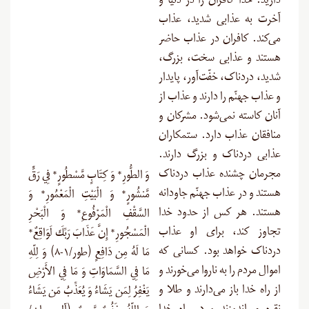
دارید. خدا کافران را در دنیا و
آخرت به عذابی شدید، عذاب
می‌کند. کافران در عذاب حاضر
هستند و عذابی سخت، بزرگ،
شدید، دردناک، خفّت‌آور، پایدار
و عذاب جهنّم را دارند و عذاب از
آنان کاسته نمی‌شود. مشرکان و
منافقان عذاب دارد. ستمکاران
عذابی دردناک و بزرگ دارند.
مجرمان چشنده عذاب دردناک
وَ الطُّورِ* وَ كِتَابٍ مَّسْطُورٍ* فِي رَقٍّ
هستند و در عذاب جهنّم جاودانه
مَّنشُورٍ* وَ الْبَيْتِ الْمَعْمُورِ* وَ
هستند. هر کس از حدود خدا
السَّقْفِ الْمَرْفُوعِ* وَ الْبَحْرِ
تجاوز کند، برای او عذاب
الْمَسْجُورِ* إِنَّ عَذَابَ رَبِّكَ لَوَاقِعٌ*
دردناک خواهد بود. کسانی که
مَا لَهُ مِن دَافِعٍ (طور/۱-۸) وَ لِلّهِ
اموال مردم را به ناروا می‌خورند و
مَا فِي السَّمَاوَاتِ وَ مَا فِي الأَرْضِ
از راه خدا باز می‌دارند و طلا و
يَغْفِرُ لِمَن يَشَاءُ وَ يُعَذِّبُ مَن يَشَاءُ