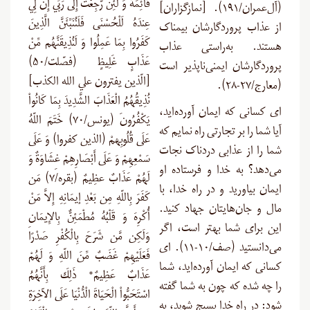
قَائِمَةً وَ لَئِن رُّجِعْتُ إِلَى رَبِّي إِنَّ لِي
(آل‌عمران/۱۹۱). [نمازگزاران]
عِندَهُ لَلْحُسْنَى فَلَنُنَبِّئَنَّ الَّذِينَ
از عذاب پروردگارشان بیمناک
كَفَرُوا بِمَا عَمِلُوا وَ لَنُذِيقَنَّهُم مِّنْ
هستند. به‌راستی عذاب
عَذَابٍ غَلِيظٍ (فصّلت/۵۰)
پروردگارشان ایمنی‌ناپذیر است
[الّذين يفترون علي الله الكذب]
(معارج/۲۷-۲۸).
نُذِيقُهُمُ الْعَذَابَ الشَّدِيدَ بِمَا كَانُواْ
ای کسانی که ایمان آورده‌اید،
يَكْفُرُونَ (يونس/۷۰) خَتَمَ اللّهُ
آیا شما را بر تجارتی راه نمایم که
عَلَى قُلُوبِهمْ (الذين كفروا) وَ عَلَى
شما را از عذابی دردناک نجات
سَمْعِهِمْ وَ عَلَى أَبْصَارِهِمْ غِشَاوَةٌ وَ
می‌دهد؟ به خدا و فرستاده او
لَهُمْ عَذَابٌ عظِيمٌ (بقره/۷) مَن
ایمان بیاورید و در راه خدا، با
كَفَرَ بِاللّهِ مِن بَعْدِ إيمَانِهِ إِلاَّ مَنْ
مال و جان‌هایتان جهاد کنید.
أُكْرِهَ وَ قَلْبُهُ مُطْمَئِنٌّ بِالإِيمَانِ
این برای شما بهتر است، اگر
وَلَكِن مَّن شَرَحَ بِالْكُفْرِ صَدْرًا
می‌دانستید (صف/۱۰-۱۱). ای
فَعَلَيْهِمْ غَضَبٌ مِّنَ اللّهِ وَ لَهُمْ
کسانی که ایمان آورده‌اید، شما
عَذَابٌ عَظِيمٌ* ذَلِكَ بِأَنَّهُمُ
را چه شده که چون به شما گفته
اسْتَحَبُّواْ الْحَيَاةَ الْدُّنْيَا عَلَى الآخِرَةِ
‌شود: در راه خدا بسیج شوید، به