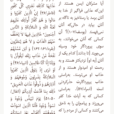
آیا مشرکان ایمن هستند از
عَذَابِهَا كَذَلِكَ نَجْزِي كُلَّ كَفُورٍ
این‌که عذابی فراگیر از خدا به
(فاطر/۳۶) إِنَّ الَّذِينَ كَفَرُوا وَ
آنان برسد یا رستاخیز به ناگاه بر
مَاتُوا وَ هُمْ كُفَّارٌ أُولَئِكَ عَلَيْهِمْ
آنان بیاید در حالی‌که آنان
لَعْنَةُ اللّهِ وَ الْمَلآئِكَةِ وَ النَّاسِ
نمی‌فهمند (یوسف/۱۰۷)؟ آن
أَجْمَعِينَ* خَالِدِينَ فِيهَا لاَ يُخَفَّفُ
کسانی که آنان می‌خوانند، به
عَنْهُمُ الْعَذَابُ وَ لاَ هُمْ يُنظَرُونَ
سوی پروردگار خود وسیله
(بقره/۱۶۱-۱۶۲) وَ لَئِن مَّسَّتْهُمْ
می‌جویند [تا بدانند] کدام یک از
نَفْحَةٌ مِّنْ عَذَابِ رَبِّكَ لَيَقُولُنَّ يَا
آنان [به او] نزدیکتر هستند و به
وَيْلَنَا إِنَّا كُنَّا ظَالِمِينَ (انبياء/۴۶) وَ
رحمت او امیدوار هستند و از
لَوْ تَرَى إِذْ يَتَوَفَّى الَّذِينَ كَفَرُواْ
عذاب او می‌ترسند. به‌راستی
الْمَلآئِكَةُ يَضْرِبُونَ وُجُوهَهُمْ وَ
عذاب پروردگارت حذرکردنی
أَدْبَارَهُمْ وَ ذُوقُواْ عَذَابَ الْحَرِيقِ*
است (اسراء/۵۷). به‌راستی
ذَلِكَ بِمَا قَدَّمَتْ أَيْدِيكُمْ (انفال/
کسانی که به آیات خدا کفر
۵۰-۵۱) يَوْمَ تَبْيَضُّ وُجُوهٌ وَ
می‌ورزند و پیامبران را به ناحق
تَسْوَدُّ وُجُوهٌ فَأَمَّا الَّذِينَ اسْوَدَّتْ
می‌کشند و کسانی از مردم را که
وُجُوهُهُمْ أَكْفَرْتُم بَعْدَ إِيمَانِكُمْ