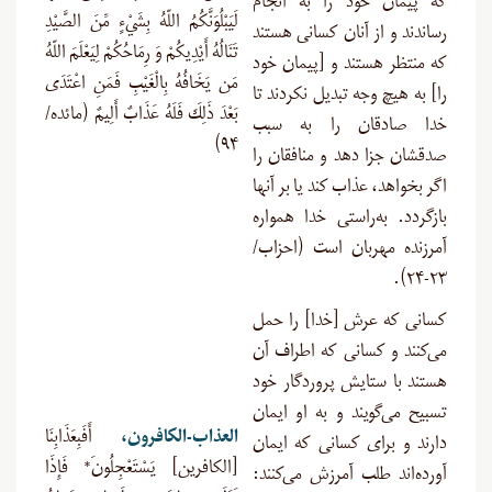
که پیمان خود را به انجام
لَيَبْلُوَنَّكُمُ اللّهُ بِشَيْءٍ مِّنَ الصَّيْدِ
رساندند و از آنان کسانی هستند
تَنَالُهُ أَيْدِيكُمْ وَ رِمَاحُكُمْ لِيَعْلَمَ اللّهُ
که منتظر هستند و [پیمان خود
مَن يَخَافُهُ بِالْغَيْبِ فَمَنِ اعْتَدَى
را] به هیچ وجه تبدیل نکردند تا
بَعْدَ ذَلِكَ فَلَهُ عَذَابٌ أَلِيمٌ (مائده/
خدا صادقان را به سبب
۹۴)
صدقشان جزا دهد و منافقان را
اگر بخواهد، عذاب کند یا بر آنها
بازگردد. به‌راستی خدا همواره
آمرزنده مهربان است (احزاب/
۲۳-۲۴).
کسانی که عرش [خدا] را حمل
می‌کنند و کسانی که اطراف آن
هستند با ستایش پروردگار خود
تسبیح می‌گویند و به او ایمان
العذاب-الكافرون،
أَفَبِعَذَابِنَا
دارند و برای کسانی که ایمان
[الكافرین] يَسْتَعْجِلُونَ* فَإِذَا
آورد‌ه‌اند طلب آمرزش می‌کنند: