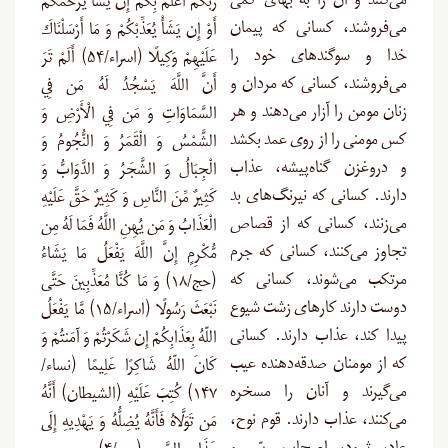
می‌کنند و آن را به بهای کمی
رَّبُّكُمْ أَعْلَمُ بِكُمْ إِن يَشَأْ يَرْحَمْكُمْ
می‌فروشند، کسانی که پیمان
أَوْ إِن يَشَأْ يُعَذِّبْكُمْ وَ مَا أَرْسَلْنَاكَ
خدا و سوگندهای خود را
عَلَيْهِمْ وَكِيلًا (اسراء/۵۴) أَلَمْ تَرَ
می‌فروشند، کسانی که مردان و
أَنَّ اللَّهَ يَسْجُدُ لَهُ مَن فِي
زنان مومن را آزار می‌دهند و هر
السَّمَاوَاتِ وَ مَن فِي الْأَرْضِ وَ
کس مومنی را از روی عمد بکشد
الشَّمْسُ وَ الْقَمَرُ وَ النُّجُومُ وَ
و دروغزن گناه‌پیشه، عذاب
الْجِبَالُ وَ الشَّجَرُ وَ الدَّوَابُّ وَ
دارند. کسانی که نیرنگ‌های بد
كَثِيرٌ مِّنَ النَّاسِ وَ كَثِيرٌ حَقَّ عَلَيْهِ
می‌زنند، کسانی که از قصاص
الْعَذَابُ وَ مَن يُهِنِ اللَّهُ فَمَا لَهُ مِن
تجاوز می‌کنند، کسانی که جرم
مُّكْرِمٍ إِنَّ اللَّهَ يَفْعَلُ مَا يَشَاءُ
مرتکب می‌شوند، کسانی که
(حج/۱۸) وَ مَا كُنَّا مُعَذِّبِينَ حَتَّى
دوست دارند کارهای زشت شیوع
نَبْعَثَ رَسُولًا (اسراء/۱۵) مَّا يَفْعَلُ
پیدا کند، عذاب دارند. کسانی
اللّهُ بِعَذَابِكُمْ إِن شَكَرْتُمْ وَ آمَنتُمْ وَ
که از مومنان صدقه‌دهنده عیب
كَانَ اللّهُ شَاكِرًا عَلِيمًا (نساء/
می‌گیرند و آنان را مسخره
۱۴۷) كُتِبَ عَلَيْهِ (الشيطان) أَنَّهُ
می‌کنند، عذاب دارند. قوم نوح،
مَن تَوَلَّاهُ فَأَنَّهُ يُضِلُّهُ وَ يَهْدِيهِ إِلَى