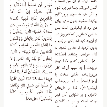
گفت: این، از آن من است و
مَّرْضَى أَن تَضَعُواْ أَسْلِحَتَكُمْ وَ
گمان نمی‌کنم رستاخیز برپا شود
خُذُواْ حِذْرَكُمْ إِنَّ اللّهَ أَعَدَّ
و اگر هم به سوی پروردگارم
لِلْكَافِرِينَ عَذَابًا مُّهِينًا (نساء/
برگردانده شوم، بدون تردید برای
۱۰۲) إِنَّ اللّهَ لاَ يُحِبُّ مَن كَانَ
من نزد او نیکوترین است پس
مُخْتَالًا فَخُورًا* الَّذِينَ يَبْخَلُونَ وَ
به‌یقین کسانی را که کفر ورزیدند
يَأْمُرُونَ النَّاسَ بِالْبُخْلِ وَ يَكْتُمُونَ
از آن‌چه کرده‌اند باخبر می‌کنم و
مَا آتَاهُمُ اللّهُ مِن فَضْلِهِ وَ أَعْتَدْنَا
بدون تردید از عذابی شدید به
لِلْكَافِرِينَ عَذَابًا مُّهِينًا* وَ الَّذِينَ
آنان خواهیم چشانید (فصّلت/
يُنفِقُونَ أَمْوَالَهُمْ رِئَاء النَّاسِ وَ لاَ
۵۰). [کسانی که بر خدا دروغ
يُؤْمِنُونَ بِاللّهِ وَ لاَ بِالْيَوْمِ الآخِرِ وَ
می‌بندند،] به سبب آن‌که کفر
مَن يَكُنِ الشَّيْطَانُ لَهُ قَرِينًا فَسَاء
می‌ورزیدند، عذابی سخت را
قِرِينًا (نساء/۳۶-۳۸) الَّذِينَ كَفَرُواْ
[روز قیامت] به آنها می‌چشانیم
وَ صَدُّواْ عَن سَبِيلِ اللّهِ زِدْنَاهُمْ
(یونس/۷۰). خدا بر دل‌های
عَذَابًا فَوْقَ الْعَذَابِ بِمَا كَانُواْ
کافران و بر شنوایی آنان مُهر
يُفْسِدُونَ (نحل/۸۸)
نهاده است و بر دیدگانشان