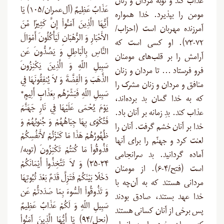
عذاب کند و توبه مردان و زنان
عَذَابٌ عَظِيمٌ (آل‌عمران/۱۰۵) يَا
مومن را بپذیرد. خدا همواره
أَيُّهَا الَّذِينَ آمَنُواْ إِنَّ كَثِيرًا مِّنَ
آمرزنده مهربان است (احزاب/
الأَحْبَارِ وَ الرُّهْبَانِ لَيَأْكُلُونَ أَمْوَالَ
۷۲-۷۳). او کسی است که
النَّاسِ بِالْبَاطِلِ وَ يَصُدُّونَ عَن
آرامش را بر قلب‌های مومنان
سَبِيلِ اللّهِ وَ الَّذِينَ يَكْنِزُونَ
فرو فرستاد … تا مردان و زنان
الذَّهَبَ وَ الْفِضَّةَ وَ لاَ يُنفِقُونَهَا فِي
منافق و مردان و زنان مشرک را
سَبِيلِ اللّهِ فَبَشِّرْهُم بِعَذَابٍ أَلِيمٍ*
که به خدا گمان بد برده‌اند،
يَوْمَ يُحْمَى عَلَيْهَا فِي نَارِ جَهَنَّمَ
عذاب کند. بدِ زمانه بر آنان باد.
فَتُكْوَى بِهَا جِبَاهُهُمْ وَ جُنوبُهُمْ وَ
خدا بر آنان خشم گرفت. آنان را
ظُهُورُهُمْ هَذَا مَا كَنَزْتُمْ لأَنفُسِكُمْ
لعنت کرد و جهنّم را برای آنها
فَذُوقُواْ مَا كُنتُمْ تَكْنِزُونَ (توبه/
آماده گردانید. بد سرانجامی
۳۴-۳۵) وَ لاَ تَتَّخِذُواْ أَيْمَانَكُمْ
است (فتح/۴-۶). از مومنان
دَخَلًا بَيْنَكُمْ فَتَزِلَّ قَدَمٌ بَعْدَ ثُبُوتِهَا
مردانی هستند که به آن‌چه با
وَ تَذُوقُواْ الْسُّوءَ بِمَا صَدَدتُّمْ عَن
خدا عهد بستند، صادق بودند
سَبِيلِ اللّهِ وَ لَكُمْ عَذَابٌ عَظِيمٌ
پس برخی از آنان کسانی هستند
(نحل/۹۴) يَا أَيُّهَا الَّذِينَ آمَنُواْ