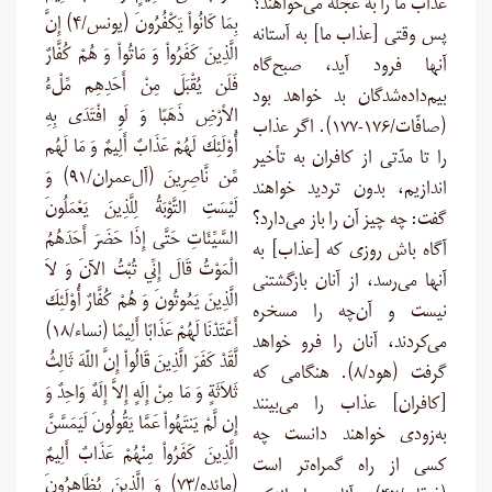
عذاب ما را به عجله می‌خواهند؟
بِمَا كَانُواْ يَكْفُرُونَ (يونس/۴) إِنَّ
پس وقتی [عذاب ما] به آستانه
الَّذِينَ كَفَرُواْ وَ مَاتُواْ وَ هُمْ كُفَّارٌ
آنها فرود آید، صبح‌گاه
فَلَن يُقْبَلَ مِنْ أَحَدِهِم مِّلْءُ
بیم‌داده‌شدگان بد خواهد بود
الأرْضِ ذَهَبًا وَ لَوِ افْتَدَى بِهِ
(صافّات/۱۷۶-۱۷۷). اگر عذاب
أُوْلَئِكَ لَهُمْ عَذَابٌ أَلِيمٌ وَ مَا لَهُم
را تا مدّتی از کافران به تأخیر
مِّن نَّاصِرِينَ (آل‌عمران/۹۱) وَ
اندازیم، بدون تردید خواهند
لَيْسَتِ التَّوْبَةُ لِلَّذِينَ يَعْمَلُونَ
گفت: چه چیز آن را باز می‌دارد؟
السَّيِّئَاتِ حَتَّى إِذَا حَضَرَ أَحَدَهُمُ
آگاه باش روزی که [عذاب] به
الْمَوْتُ قَالَ إِنِّي تُبْتُ الآنَ وَ لاَ
آنها می‌رسد، از آنان بازگشتنی
الَّذِينَ يَمُوتُونَ وَ هُمْ كُفَّارٌ أُوْلَئِكَ
نیست و آن‌چه را مسخره
أَعْتَدْنَا لَهُمْ عَذَابًا أَلِيمًا (نساء/۱۸)
می‌کردند، آنان را فرو خواهد
لَّقَدْ كَفَرَ الَّذِينَ قَالُواْ إِنَّ اللّهَ ثَالِثُ
گرفت (هود/۸). هنگامی که
ثَلاَثَةٍ وَ مَا مِنْ إِلَهٍ إِلاَّ إِلَهٌ وَاحِدٌ وَ
[کافران] عذاب را می‌بینند
إِن لَّمْ يَنتَهُواْ عَمَّا يَقُولُونَ لَيَمَسَّنَّ
به‌زودی خواهند دانست چه
الَّذِينَ كَفَرُواْ مِنْهُمْ عَذَابٌ أَلِيمٌ
کسی از راه گمراه‌تر است
(مائده/۷۳) وَ الَّذِينَ يُظَاهِرُونَ