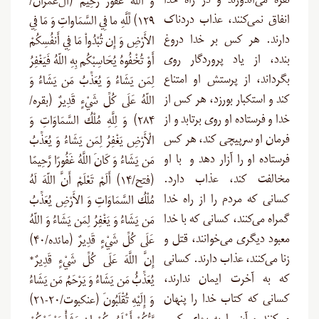
نقره می‌اندوزند و در راه خدا
وَ اللّهُ غَفُورٌ رَّحِيمٌ (آل‌عمران/
انفاق نمی‌کنند، عذاب دردناک
۱۲۹) لِّلَّهِ ما فِي السَّمَاواتِ وَ مَا فِي
دارند. هر کس بر خدا دروغ
الأَرْضِ وَ إِن تُبْدُواْ مَا فِي أَنفُسِكُمْ
بندد، از یاد پروردگار روی
أَوْ تُخْفُوهُ يُحَاسِبْكُم بِهِ اللّهُ فَيَغْفِرُ
بگرداند، از پرستش او امتناع
لِمَن يَشَاءُ وَ يُعَذِّبُ مَن يَشَاءُ وَ
کند و استکبار بورزد، هر کس از
اللّهُ عَلَى كُلِّ شَيْءٍ قَدِيرٌ (بقره/
خدا و فرستاده او روی برتابد و از
۲۸۴) وَ لِلَّهِ مُلْكُ السَّمَاوَاتِ وَ
فرمان او سرپیچی کند، هر کس
الْأَرْضِ يَغْفِرُ لِمَن يَشَاءُ وَ يُعَذِّبُ
فرستاده او را آزار دهد و با او
مَن يَشَاءُ وَ كَانَ اللَّهُ غَفُورًا رَّحِيمًا
مخالفت کند، عذاب دارد.
(فتح/۱۴) أَلَمْ تَعْلَمْ أَنَّ اللّهَ لَهُ
کسانی که مردم را از راه خدا
مُلْكُ السَّمَاوَاتِ وَ الأَرْضِ يُعَذِّبُ
گمراه می‌کنند، کسانی که با خدا
مَن يَشَاءُ وَ يَغْفِرُ لِمَن يَشَاءُ وَ اللّهُ
معبود دیگری می‌خوانند، قتل و
عَلَى كُلِّ شَيْءٍ قَدِيرٌ (مائده/۴۰)
زنا می‌کنند، عذاب دارند. کسانی
إِنَّ اللَّهَ عَلَى كُلِّ شَيْءٍ قَدِيرٌ*
که به آخرت ایمان ندارند،
يُعَذِّبُُ مَن يَشَاءُ وَ يَرْحَمُ مَن يَشَاءُ
کسانی که کتاب خدا را پنهان
وَ إِلَيْهِ تُقْلَبُونَ (عنكبوت/۲۰-۲۱)