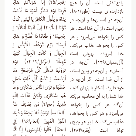
(فجر/۲۵) إِنَّا أَنذَرْنَاكُمْ عَذَابًا
واقع‌شدنی است. آن را هیچ
قَرِيبًا يَوْمَ يَنظُرُ الْمَرْءُ مَا قَدَّمَتْ
بازدارنده‌ای نیست (طور/۱-۸).
يَدَاهُ وَ يَقُولُ الْكَافِرُ يَا لَيْتَنِي كُنتُ
آن‌چه در آسمان‌ها و آن‌چه در
تُرَابًا (نبأ/۴۰) إِنَّ لَدَيْنَا أَنكَالًا وَ
زمین است، از آنِ خدا است. هر
جَحِيمًا* وَ طَعَامًا ذَا غُصَّةٍ وَ عَذَابًا
کس را بخواهد می‌آمرزد و هر
أَلِيمًا* يَوْمَ تَرْجُفُ الْأَرْضُ وَ
کس را بخواهد عذاب می‌کند.
الْجِبَالُ وَ كَانَتِ الْجِبَالُ كَثِيبًا
خدا آمرزنده مهربان است
مَّهِيلًا (مزّمّل/۱۲-۱۴) يَوْمَ
(آل‌عمران/۱۲۹). آن‌چه در
تَرَوْنَهَا تَذْهَلُ كُلُّ مُرْضِعَةٍ عَمَّا
آسمان‌ها و آن‌چه در زمین است،
أَرْضَعَتْ وَ تَضَعُ كُلُّ ذَاتِ حَمْلٍ
از آنِ خدا است. اگر آن‌چه در
حَمْلَهَا وَ تَرَى النَّاسَ سُكَارَى وَ مَا
خود دارید، آشکار یا پنهان کنید،
هُم بِسُكَارَى وَلَكِنَّ عَذَابَ اللَّهِ
خدا شما را به آن محاسبه می‌کند
شَدِيدٌ (حج/۲) مَّن يُصْرَفْ عَنْهُ
آن‌گاه هر کس را بخواهد
[العذاب] يَوْمَئِذٍ فَقَدْ رَحِمَهُ وَ ذَلِكَ
می‌آمرزد و هر کس را بخواهد،
الْفَوْزُ الْمُبِينُ (انعام/۱۶) [في
عذاب می‌کند. خدا بر هر چیزی
الجنة] قَالُوا (المومنون) إِنَّا كُنَّا
توانا است (بقره/۲۸۴).