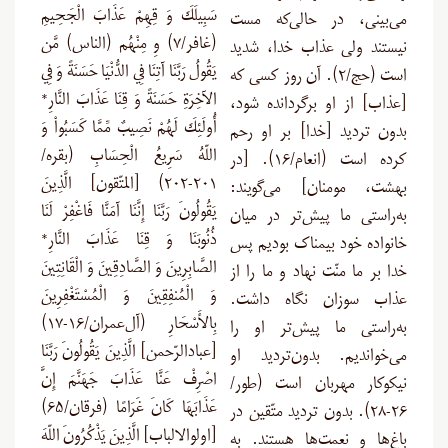
سَبِيلَكَ وَ قِهِمْ عَذَابَ الْجَحِيمِ
می‌بینی، در حالی‌که مست
(غافر/۷) وِ مِنْهُم (الناس) مَّن
نیستند ولی عذاب خدا، شدید
يَقُولُ رَبَّنَا آتِنَا فِي الدُّنْيَا حَسَنَةً وَ فِي
است (حج/۲). آن روز کسی که
الآخِرَةِ حَسَنَةً وَ قِنَا عَذَابَ النَّارِ*
[عذاب] از او برگردانده شود،
أُولَئِكَ لَهُمْ نَصِيبٌ مِّمَّا كَسَبُواْ وَ
بدون تردید [خدا] بر او رحم
اللّهُ سَرِيعُ الْحِسَابِ (بقره/
کرده است (انعام/۱۶). [در
۲۰۱-۲۰۲) [المتّقون] الَّذِينَ
بهشت، مومنان] می‌گویند:
يَقُولُونَ رَبَّنَا إِنَّنَا آمَنَّا فَاغْفِرْ لَنَا
به‌راستی ما پیش‌تر در میان
ذُنُوبَنَا وَ قِنَا عَذَابَ النَّارِ*
خانواده خود بیمناک بودیم پس
الصَّابِرِينَ وَ الصَّادِقِينَ وَ الْقَانِتِينَ
خدا بر ما منّت نهاد و ما را از
وَ الْمُنفِقِينَ وَ الْمُسْتَغْفِرِينَ
عذاب سوزان نگاه داشت.
بِالأَسْحَارِ (آل‌عمران/۱۶-۱۷)
به‌راستی ما پیش‌تر او را
[عبادالرّحمن] الَّذِينَ يَقُولُونَ رَبَّنَا
می‌خواندیم. بدون‌تردید او
اصْرِفْ عَنَّا عَذَابَ جَهَنَّمَ إِنَّ
نیکوکار مهربان است (طور/
عَذَابَهَا كَانَ غَرَامًا (فرقان/۶۵)
۲۶-۲۸). بدون تردید متّقین در
[اولوالالباب] الَّذِينَ يَذْكُرُونَ اللّهَ
باغ‌ها و نعمت‌ها هستند. به