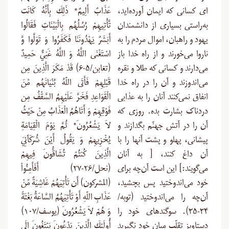
ای کسانی که ایمان آورده‌اید،
عَذَابٌ أَلِيمٌ* ذَلِكَ بِأَنَّهُ كَانَت
به‌راستی بسیاری از دانشمندان
تَّأْتِيهِمْ رُسُلُهُم بِالْبَيِّنَاتِ فَقَالُوا
یهود و راهبان، اموال مردم را به
أَبَشَرٌ يَهْدُونَنَا فَكَفَرُوا وَ تَوَلَّوا وَّ
ناروا می‌خورند و از راه خدا باز
اسْتَغْنَى اللَّهُ وَ اللَّهُ غَنِيٌّ حَمِيدٌ
می‌دارند و کسانی که طلا و نقره
(تغابن/۵-۶) قَدْ مَكَرَ الَّذِينَ مِن
می‌اندوزند و آن را در راه خدا
قَبْلِهِمْ فَأَتَى اللّهُ بُنْيَانَهُم مِّنَ
انفاق نمی‌کنند آنان را به عذابی
الْقَوَاعِدِ فَخَرَّ عَلَيْهِمُ السَّقْفُ مِن
دردناک بشارت بده. روزی که
فَوْقِهِمْ وَ أَتَاهُمُ الْعَذَابُ مِنْ حَيْثُ
آن را در آتش جهنّم بگدازند و
لاَ يَشْعُرُونَ* ثُمَّ يَوْمَ الْقِيَامَةِ
پیشانی، پهلو و پشت آنها را با
يُخْزِيهِمْ وَ يَقُولُ أَيْنَ شُرَكَآئِيَ
آن داغ کنند، [ به آنان
الَّذِينَ كُنتُمْ تُشَاقُّونَ فِيهِمْ
می‌گویند:] این است آن‌چه برای
(نحل/۲۶-۲۷) أَفَأَمِنُواْ
خود می‌اندوختید پس بچشید،
(المشركون) أَن تَأْتِيَهُمْ غَاشِيَةٌ مِّنْ
آن‌چه را می‌اندوختید (توبه/
عَذَابِ اللّهِ أَوْ تَأْتِيَهُمُ السَّاعَةُ بَغْتَةً
۳۴-۳۵). سوگندهای خود را
وَ هُمْ لاَ يَشْعُرُونَ (يوسف/۱۰۷)
دستاویز تقلّب میان خود نگیرید
أُولَئِكَ الَّذِينَ يَدْعُونَ يَبْتَغُونَ إِلَى