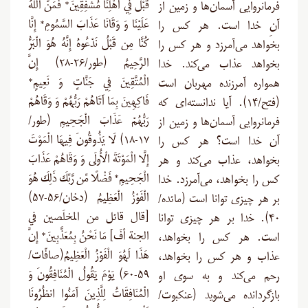
قَبْلُ فِي أَهْلِنَا مُشْفِقِينَ* فَمَنَّ اللَّهُ
فرمانروایی آسمان‌ها و زمین از
عَلَيْنَا وَ وَقَانَا عَذَابَ السَّمُومِ* إِنَّا
آنِ خدا است. هر کس را
كُنَّا مِن قَبْلُ نَدْعُوهُ إِنَّهُ هُوَ الْبَرُّ
بخواهد می‌آمرزد و هر کس را
الرَّحِيمُ (طور/۲۶-۲۸) إِنَّ
بخواهد عذاب می‌کند. خدا
الْمُتَّقِينَ فِي جَنَّاتٍ وَ نَعِيمٍ*
همواره آمرزنده مهربان است
فَاكِهِينَ بِمَا آتَاهُمْ رَبُّهُمْ وَ وَقَاهُمْ
(فتح/۱۴). آیا ندانسته‌ای که
رَبُّهُمْ عَذَابَ الْجَحِيمِ (طور/
فرمانروایی آسمان‌ها و زمین از
۱۷-۱۸) لَا يَذُوقُونَ فِيهَا الْمَوْتَ
آن خدا است؟ هر کس را
إِلَّا الْمَوْتَةَ الْأُولَى وَ وَقَاهُمْ عَذَابَ
بخواهد، عذاب می‌کند و هر
الْجَحِيمِ* فَضْلًا مِّن رَّبِّكَ ذَلِكَ هُوَ
کس را بخواهد، می‌آمرزد. خدا
الْفَوْزُ الْعَظِيمُ (دخان/۵۶-۵۷)
بر هر چیزی توانا است (مائده/
[قال قائل من المخلَصين في‌
۴۰). خدا بر هر چیزی توانا
الجنة أفَ] مَا نَحْنُ بِمُعَذَّبِينَ* إِنَّ
است. هر کس را بخواهد،
هَذَا لَهُوَ الْفَوْزُ الْعَظِيمُ(صافّات/
عذاب و هر کس را بخواهد،
۵۹-۶۰) يَوْمَ يَقُولُ الْمُنَافِقُونَ وَ
رحم می‌کند و به سوی او
الْمُنَافِقَاتُ لِلَّذِينَ آمَنُوا انظُرُونَا
بازگردانده می‌شوید (عنکبوت/