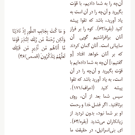
آن‌چه را به شما دادیم، با قوّت
بگیرید و آن‌چه را در آن است به
یاد آورید، باشد که تقوا پیشه
کنید (بقره/۶۳). کوه را بر فراز
وَ مَا كُنتَ بِجَانِبِ الطُّورِ إِذْ نَادَيْنَا
آنان برافراشتیم گویی آن
وَلَكِن رَّحْمَةً مِّن رَّبِّكَ لِتُنذِرَ قَوْمًا
سایبانی است. آنان گمان کردند
مَّا أَتَاهُم مِّن نَّذِيرٍ مِّن قَبْلِكَ
که بر آنان خواهد افتاد [و
لَعَلَّهُمْ يَتَذَكَّرُونَ (قصص/۴۶)
گفتیم:] آن‎‌چه به شما داده‌ایم با
قوّت بگیرید و آن‌چه را در آن
است، به یاد آورید باشد که تقوا
پیشه کنید (اعراف/۱۷۱).
سپس شما بعد از آن، روی
برتافتید. اگر فضل خدا و رحمت
او بر شما نبود، بدون‌ تردید از
زیانکاران می‌شدید (بقره/۶۴).
ای بنی‌اسرائیل، در حقیقت ما