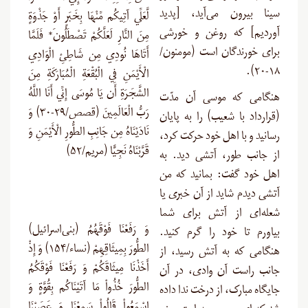
سینا بیرون می‌آید، [پدید
لَّعَلِّي آتِيكُم مِّنْهَا بِخَبَرٍ أَوْ جَذْوَةٍ
آوردیم] که روغن و خورشی
مِنَ النَّارِ لَعَلَّكُمْ تَصْطَلُونَ* فَلَمَّا
برای خورندگان است (مومنون/
أَتَاهَا نُودِي مِن شَاطِئِ الْوَادِي
۱۸-۲۰).
الْأَيْمَنِ فِي الْبُقْعَةِ الْمُبَارَكَةِ مِنَ
الشَّجَرَةِ أَن يَا مُوسَى إِنِّي أَنَا اللَّهُ
هنگامی که موسی آن مدّت
رَبُّ الْعَالَمِينَ (قصص/۲۹-۳۰) وَ
(قرارداد با شعیب) را به پایان
نَادَيْنَاهُ مِن جَانِبِ الطُّورِ الْأَيْمَنِ وَ
رسانید و با اهل خود حرکت کرد،
قَرَّبْنَاهُ نَجِيًّا (مریم/۵۲)
از جانب طور، آتشی دید. به
اهل خود گفت: بمانید که من
آتشی دیدم شاید از آن خبری یا
شعله‌ای از آتش برای شما
وَ رَفَعْنَا فَوْقَهُمُ (بنی‌اسرائیل)
بیاورم تا خود را گرم کنید.
الطُّورَ بِمِيثَاقِهِمْ (نساء/۱۵۴) وَ إِذْ
هنگامی که به آتش رسید، از
أَخَذْنَا مِيثَاقَكُمْ وَ رَفَعْنَا فَوْقَكُمُ
جانب راست آن وادی، در آن
الطُّورَ خُذُواْ مَا آتَيْنَاكُم بِقُوَّةٍ وَ
جایگاه مبارک، از درخت ندا داده