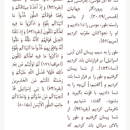
اسْمَعُواْ قَالُواْ سَمِعْنَا وَ عَصَيْنَا
شد که ای موسی، به‌راستی منم
(بقره/۹۳) وَ إِذْ أَخَذْنَا مِيثَاقَكُمْ وَ
خدا، پروردگار جهانیان
رَفَعْنَا فَوْقَكُمُ الطُّورَ خُذُواْ مَا
(قصص/۲۹-۳۰). از جانب
آتَيْنَاكُم بِقُوَّةٍ وَ اذْكُرُواْ مَا فِيهِ
راست طور، موسی را ندا دادیم و
لَعَلَّكُمْ تَتَّقُونَ (بقره/۶۳) وَ إِذ نَتَقْنَا
او را نجواکنان مقرّب کردیم
الْجَبَلَ فَوْقَهُمْ كَأَنَّهُ ظُلَّةٌ وَ ظَنُّواْ
(مریم/۵۲).
أَنَّهُ وَاقِعٌ بِهِمْ خُذُواْ مَا آتَيْنَاكُم بِقُوَّةٍ
طور را به سبب پیمان آنان (بنی
وَ اذْكُرُواْ مَا فِيهِ لَعَلَّكُمْ تَتَّقُونَ
اسرائیل) بر فرازشان بلند کردیم
(اعراف/۱۷۱) ثُمَّ تَوَلَّيْتُم مِّن بَعْدِ
(نساء/۱۵۴). از شما پیمان
ذَلِكَ فَلَوْلاَ فَضْلُ اللَّهِ عَلَيْكُمْ وَ
گرفتیم و طور را بر فراز شما بلند
رَحْمَتُهُ لَكُنتُم مِّنَ الْخَاسِرِينَ
کردیم و [گفتیم:] آن‌چه را به
(بقره/۶۴) يَا بَنِي إِسْرَائِيلَ قَدْ
شما دادیم، با قوّت بگیرید و
أَنجَيْنَاكُم مِّنْ عَدُوِّكُمْ وَ وَاعَدْنَاكُمْ
بشنوید. گفتند: شنیدیم و
جَانِبَ الطُّورِ الْأَيْمَنَ (طه/۸۰)
نافرمانی کردیم (بقره/۹۳). از
شما پیمان گرفتیم و طور را
بالای سرتان بلند کردیم که