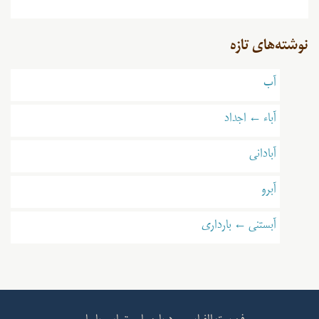
نوشته‌های تازه
آب
آباء ← اجداد
آبادانی
آبرو
آبستنی ← بارداری