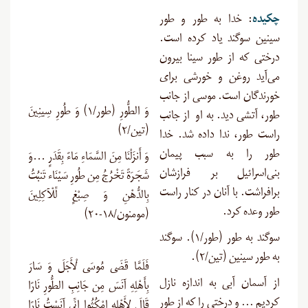
چکیده
: خدا به طور و طور
سینین سوگند یاد کرده است.
درختی که از طور سینا بیرون
می‌آید روغن و خورشی برای
خورندگان است. موسی از جانب
وَ الطُّورِ (طور/۱) وَ طُورِ سِينِينَ
طور، آتشی دید. به او از جانب
(تین/۲)
راست طور، ندا داده شد. خدا
طور را به سبب پیمان
وَ أَنزَلْنَا مِنَ السَّمَاءِ مَاءً بِقَدَرٍ …وَ
بنی‌اسرائیل بر فرازشان
شَجَرَةً تَخْرُجُ مِن طُورِ سَيْنَاء تَنبُتُ
برافراشت. با آنان در کنار راست
بِالدُّهْنِ وَ صِبْغٍ لِّلْآكِلِينَ
طور وعده کرد.
(مومنون/۱۸-۲۰)
سوگند به طور (طور/۱). سوگند
به طور سینین (تین/۲).
فَلَمَّا قَضَى مُوسَى لْأَجَلَ وَ سَارَ
از آسمان آبی به اندازه نازل
بِأَهْلِهِ آنَسَ مِن جَانِبِ الطُّورِ نَارًا
کردیم … و درختی را که از طور
قَالَ لِأَهْلِهِ امْكُثُوا إِنِّي آنَسْتُ نَارًا