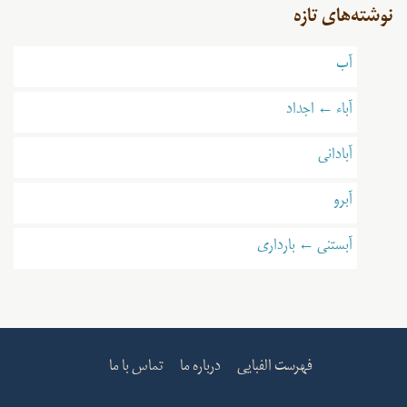
نوشته‌های تازه
آب
آباء ← اجداد
آبادانی
آبرو
آبستنی ← بارداری
فهرست الفبایی
درباره ما
تماس با ما