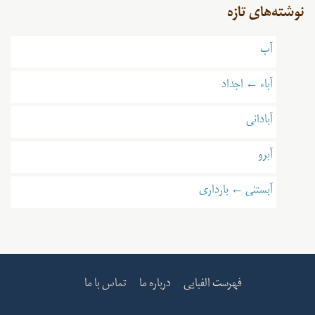
نوشته‌های تازه
آب
آباء ← اجداد
آبادانی
آبرو
آبستنی ← بارداری
فهرست الفبایی
درباره ما
تماس با ما