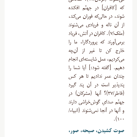
می‌شنوند (فرقان/۱۲). هنگامی
که [کافران] در جهنّم افکنده
شوند، در حالی‌که فوران می‌کند،
از آن ناله و فریادی می‌شنوند
(ملک/۷). کافران در آتش، فریاد
برمی‌آورند که پروردگارا، ما را
خارج کن تا غیر از آن‌چه
می‌کردیم، عمل شایسته‌ای انجام
دهیم. [گفته‌ شود:] آیا شما را
چندان عمر ندادیم تا هر کس
پندپذیر است در آن پند گیرد
(فاطر/۳۷)؟ آنها (مشرکان) در
جهنّم صدایِ گوش‌خراشی دارند
و آنها در آنجا نمی‌شنوند (انبیاء/
۱۰۰).
صوت کشیدن، صیحه، صور،