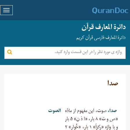
دائرة المعارف قرآن
دائرة المعارف فارسی قرآن کریم
صدا
صدا،
صوت، این مفهوم از مادّه
الصوت
«ص و ت» ۸ بار، «ا ذ ن» ۵ بار
و با واژه «رِکزاً» ۱ بار، «خُوار» ۲