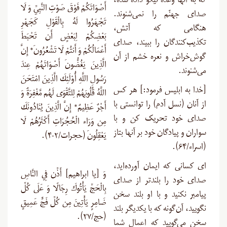
که به آنها وعده نیکو داده شده،
أَصْوَاتَكُمْ فَوْقَ صَوْتِ النَّبِيِّ وَ لَا
صدای جهنّم را نمی‌شنوند.
تَجْهَرُوا لَهُ بِالْقَوْلِ كَجَهْرِ
هنگامی که آتش،
بَعْضِكُمْ لِبَعْضٍ أَن تَحْبَطَ
تکذیب‌کنندگان را ببیند، صدای
أَعْمَالُكُمْ وَ أَنتُمْ لَا تَشْعُرُونَ* إِنَّ
گوش‌خراش و نعره خشم از آن
الَّذِينَ يَغُضُّونَ أَصْوَاتَهُمْ عِندَ
می‌شنوند.
رَسُولِ اللَّهِ أُوْلَئِكَ الَّذِينَ امْتَحَنَ
[خدا به ابلیس فرمود:] هر کس
اللَّهُ قُلُوبَهُمْ لِلتَّقْوَى لَهُم مَّغْفِرَةٌ وَ
از آنان (نسل آدم) را توانستی با
أَجْرٌ عَظِيمٌ* إِنَّ الَّذِينَ يُنَادُونَكَ
صدای خود تحریک کن و با
مِن وَرَاء الْحُجُرَاتِ أَكْثَرُهُمْ لَا
سواران و پیادگان خود بر آنها بتاز
يَعْقِلُونَ (حجرات/۲-۴).
(اسراء/۶۴).
ای کسانی که ایمان آورده‌اید،
وَ [یا ابراهیم] أَذِّن فِي النَّاسِ
صدای خود را بلندتر از صدای
بِالْحَجِّ يَأْتُوكَ رِجَالًا وَ عَلَى كُلِّ
پیامبر نکنید و با او بلند سخن
ضَامِرٍ يَأْتِينَ مِن كُلِّ فَجٍّ عَمِيقٍ
نگویید، آن‌گونه که با یکدیگر بلند
(حج/۲۷).
سخن می‌گویید که اعمال شما