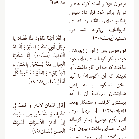
۸۸-۸۹)؟
برادران خود را آماده کرد، جام را
در بار برادر خود قرار داد سپس
بانگ‌زننده‌ای، بانگ زد که ای
کاروانیان، بی‌تردید شما دزد
هستید (یوسف/۷۰).
وَ لَقَدْ آتَيْنَا دَاوُودَ مِنَّا فَضْلًا يَا
جِبَالُ أَوِّبِي مَعَهُ وَ الطَّيْرَ وَ أَلَنَّا لَهُ
قوم موسى پس از او، از زیورهاى
الْحَدِيدَ (سبأ/۱۰) إِنَّا سَخَّرْنَا
خود، پیکر گوساله‏ اى براى خود
الْجِبَالَ مَعَهُ يُسَبِّحْنَ بِالْعَشِيِّ وَ
ساختند که صداى گاو داشت. آیا
الْإِشْرَاقِ* وَ الطَّيْرَ مَحْشُورَةً كُلٌّ
ندیدند که آن (گوساله) با آنها
لَّهُ أَوَّابٌ (ص/۱۸-۱۹).
سخن نمى‏گوید و به راهى
هدایتشان نمی‌کند؟ آن را [به
پرستش] گرفتند و ستمکار بودند
[قال لقمان لابنه] و اقْصِدْ فِي
(اعراف/۱۴۸). [سامری] براى
مَشْيِكَ وَ اغْضُضْ مِن صَوْتِكَ
آنان (قوم موسی) پیکر گوساله
إِنَّ أَنكَرَ الْأَصْوَاتِ لَصَوْتُ
‏اى که صدایى داشت، بیرون آورد
الْحَمِيرِ (لقمان/۱۹).
پس گفتند: این معبود شما و