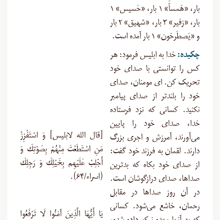
بار، «هَمساً» ۱ بار، «حَسیس» ۱
بار، «زفیر» ۳ بار، «شهیق» ۲ بار
و «یَصطَرخون» ۱ بار آمده است.
چکیده
:
خدا به ابلیس فرمود: هر
کس را توانستی با صدای خود
تحریک کن. ای مومنان، صدای
خود را بلندتر از صدای پیامبر
نکنید. کسانی که نزد فرستاده
خدا، صدای خود را پایین
[قال الله لابلیس] وَ اسْتَفْزِزْ
می‌آورند، آمرزش و اجری بزرگ
مَنِ اسْتَطَعْتَ مِنْهُمْ بِصَوْتِكَ وَ
دارند. لقمان به فرزند خود گفت:
أَجْلِبْ عَلَيْهِم بِخَيْلِكَ وَ رَجِلِكَ
از صدای خود بکاه که بدترین
(اسراء/۶۴).
صداها، صدای درازگوشان است.
در آن روز صداها در مقابل
رحمان، خاشع می‌شود. کسانی
يَا أَيُّهَا الَّذِينَ آمَنُوا لَا تَرْفَعُوا