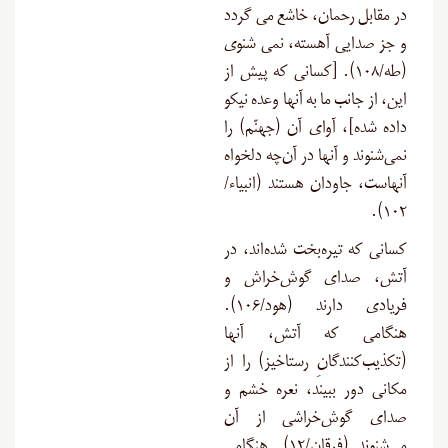
در مقابل رحمان، خاشع مى ‏گردد
و جز صدایى آهسته، نمى‏ شنوى
(طه/۱۰۸). [کسانی که پیش از
این، از جانب ما به آنها وعده نیکو
داده شده]، آوای آن (جهنّم) را
نمی‌شنوند و آنها در آن‌چه دلخواه
آنهاست، جاودان هستند (انبیاء/
۱۰۲).
کسانی که تیره‌بخت شده‌اند، در
آتش، صدای گوش‌خراش و
فریادی دارند (هود/۱۰۶).
هنگامی که آتش، آنها
(تکذیب‌کنندگانِ رستاخیز) را از
مکانی دور ببیند، نعره خشم و
صدای گوش‌خراشی از آن