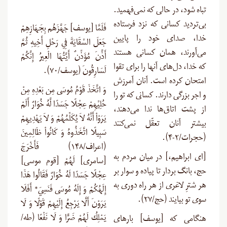
تباه ‌شود، در حالی که نمی‌فهمید.
بی‌تردید کسانی که نزد فرستاده
فَلَمَّا [یوسف] جَهَّزَهُم بِجَهَازِهِمْ
خدا، صدای خود را پایین
جَعَلَ السِّقَايَةَ فِي رَحْلِ أَخِيهِ ثُمَّ
می‌آورند، همان کسانی هستند
أَذَّنَ مُؤَذِّنٌ أَيَّتُهَا الْعِيرُ إِنَّكُمْ
که خدا، دل‌های آنها را برای تقوا
لَسَارِقُونَ (یوسف/۷۰).
امتحان کرده است. آنان آمرزش
وَ اتَّخَذَ قَوْمُ مُوسَى مِن بَعْدِهِ مِنْ
و اجر بزرگی دارند. کسانى که تو را
حُلِيِّهِمْ عِجْلًا جَسَدًا لَّهُ خُوَارٌ أَلَمْ
از پشت اتاق‌ها ندا می‌دهند،
يَرَوْاْ أَنَّهُ لاَ يُكَلِّمُهُمْ وَ لاَ يَهْدِيهِمْ
بیشتر آنان تعقّل نمی‌کنند
سَبِيلًا اتَّخَذُوهُ وَ كَانُواْ ظَالِمِينَ
(حجرات/۲-۴).
(اعراف/۱۴۸) فَأَخْرَجَ
[ای ابراهیم،] در میان مردم به
[سامری] لَهُمْ [قوم موسی]
حج، بانگ بردار تا پیاده و سوار بر
عِجْلًا جَسَدًا لَهُ خُوَارٌ فَقَالُوا هَذَا
هر شترِ لاغری از هر راه دوری به
إِلَهُكُمْ وَ إِلَهُ مُوسَى فَنَسِيَ* أَفَلَا
سوی تو بیایند (حج/۲۷).
يَرَوْنَ أَلَّا يَرْجِعُ إِلَيْهِمْ قَوْلًا وَ لَا
يَمْلِكُ لَهُمْ ضَرًّا وَ لَا نَفْعًا (طه/
هنگامی که [یوسف] بارهای