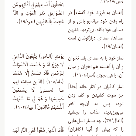
(ص/۱۸-۱۹).
يَجْعَلُونَ أَصْابِعَهُمْ فِي آذَانِهِم مِّنَ
[لقمان به فرزند خود گفت:] در
الصَّوَاعِقِ حَذَرَ الْمَوْتِ و اللّهُ
راه رفتن خود میانه‌رو باش و از
مُحِيطٌ بِالْكافِرِينَ (بقره/۱۹).
صدای خود بکاه. بی‌تردید بدترین
صداها، صدای درازگوشان است
(لقمان/۱۹).
يَوْمَئِذٍ (الناس) يَتَّبِعُونَ الدَّاعِيَ
نماز خود را به صدای بلند نخوان
لَا عِوَجَ لَهُ وَ خَشَعَت الْأَصْوَاتُ
و آن را آهسته هم نخوان و میان
لِلرَّحْمَنِ فَلَا تَسْمَعُ إِلَّا هَمْسًا
آن، راهی بجوی (اسراء/۱۱۰).
(طه/۱۰۸) [الذین سبقت لهم
نماز کافران در کنار خانه [خدا]
منا الحسنی] لَا يَسْمَعُونَ
جز سوت کشیدن و کف زدن
حَسِيسَهَا وَ هُمْ فِي مَا اشْتَهَتْ
نبود، پس به آن‌چه کفر
أَنفُسُهُمْ خَالِدُونَ (انبیاء/۱۰۲).
می‌ورزیدید، عذاب را بچشید
(انفال/۳۵). چه بسیار نسل‌هایی
را که پیش از آنها (کافران)
فَأَمَّا الَّذِينَ شَقُواْ فَفِي النَّارِ لَهُمْ