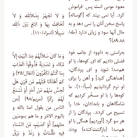
معبود موسى است پس فراموش
کرد. آیا نمى‏ بینند که [گوساله]
وَ لاَ تَجْهَرْ بِصَلاَتِكَ وَ لاَ
پاسخ سخن آنان را نمى‏ دهد و به
تُخَافِتْ بِهَا وَ ابْتَغِ بَيْنَ ذَلِكَ
حال آنها سود و زیانى ندارد (طه/
سَبِيلًا (اسراء/۱۱۰).
۸۸-۸۹)؟
به‌راستى به داوود از جانب خود
وَ مَا كَانَ صَلاَتُهُمْ عِندَ الْبَيْتِ إِلاَّ
فضلی دادیم که اى کوه‌ها، با او
مُكَاء وَ تَصْدِيَةً فَذُوقُواْ الْعَذَابَ
هم‌صدا شوید و اى پرندگان،
بِمَا كُنتُمْ تَكْفُرُونَ (انفال/۳۵) وَ
[هماهنگى کنید] و آهن را براى
كَمْ أَهْلَكْنَا قَبْلَهُم مِّن قَرْنٍ هَلْ
او نرم گردانیدیم (سبأ/۱۰). ما
تُحِسُّ مِنْهُم مِّنْ أَحَدٍ أَوْ تَسْمَعُ
کوه‌ها را با او مسخّر کردیم که
لَهُمْ رِكْزًا (مریم/۹۸) [من
شامگاهان و بامدادان، خدا را
الناس من یقول امنا بالله و
تسبیح مى‏ کردند. پرندگان را از
بالیوم الاخر و ما هم بمومنین
هر سو گرد [آوردیم] همگى با او
مثلهم] أَوْ كَصَيِّبٍ مِّنَ السَّمَاءِ
هم‌صدا (بازگشت‌کننده) بودند
فِيهِ ظُلُمَاتٌ وَ رَعْدٌ وَ بَرْقٌ