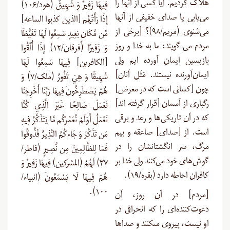
هلاک کردیم. آیا کسی از آنها را
فِيهَا زَفِيرٌ وَ شَهِيقٌ (هود/۱۰۶)
می‌یابی یا صدای خفیفی از آنها
إِذَا رَأَتْهُم [الذین کذبوا الساعه]
می‌شنوی (مریم/۹۸)؟ [برخى از
مِّن مَّكَانٍ بَعِيدٍ سَمِعُوا لَهَا تَغَيُّظًا
مردم مى ‏گویند: ما به خدا و روز
وَ زَفِيرًا (فرقان/۱۲) إِذَا أُلْقُوا
بازپسین ایمان آورده ‏ایم ولى
[الکافرین] فِيهَا سَمِعُوا لَهَا
ایمان‌آورنده نیستند. مَثَل آنان]
شَهِيقًا وَ هِيَ تَفُورُ (ملک/۷) وَ
چون [کسانى است که در معرض]
هُمْ يَصْطَرِخُونَ فِيهَا رَبَّنَا أَخْرِجْنَا
رگبارى از آسمان [قرار گرفته‏ اند]
نَعْمَلْ صَالِحًا غَيْرَ الَّذِي كُنَّا
که در آن تاریکی‌ها و رعد و برقى
نَعْمَلُ أَوَلَمْ نُعَمِّرْكُم مَّا يَتَذَكَّرُ فِيهِ
است. از [صدای] صاعقه و بیم
مَن تَذَكَّرَ وَ جَاءكُمُ النَّذِيرُ فَذُوقُوا
مرگ، سر انگشتانشان را در
فَمَا لِلظَّالِمِينَ مِن نَّصِيرٍ (فاطر/
گوش‌های خود می‌کنند ولى خدا بر
۳۷) لَهُمْ (المشرکین) فِيهَا زَفِيرٌ وَ
کافران احاطه دارد (بقره/۱۹).
هُمْ فِيهَا لَا يَسْمَعُونَ (انبیاء/
۱۰۰).
[مردم] در آن روز، آن
دعوت‌کننده‌اى را که انحرافى در
او نیست، پیروى مى‏کنند و صداها